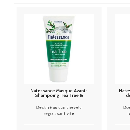
Natessance Masque Avant-
Nate
Shampoing Tea Tree &
d
Kératine Végétale 150 ml
Destiné au cuir chevelu
Dou
regraissant vite
i