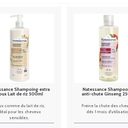
ssance Shampoing extra
Natessance Shampoo
oux Lait de riz 500ml
anti-chute Ginseng 2
pompe
x comme du lait de riz,
Freine la chute des che
déal pour les cheveux
dès 1 mois d'utilisati
sensibles.