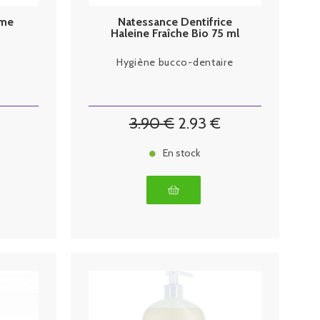
ème
Natessance Dentifrice
Haleine Fraîche Bio 75 ml
Hygiène bucco-dentaire
3
.90
€
2
.93
€
En stock