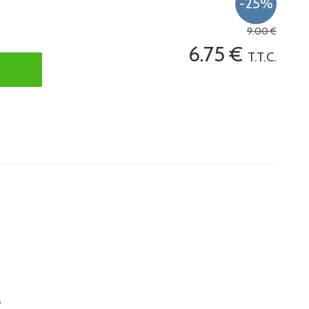
9
.00
€
6
.75
€
T.T.C.
,