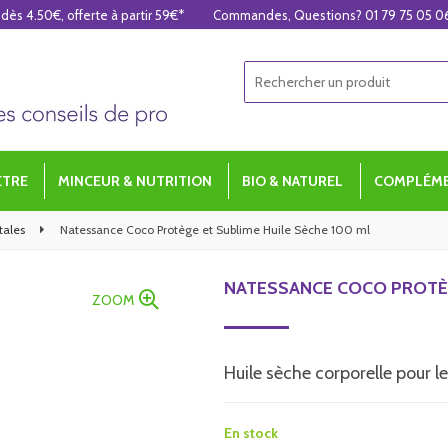
 dès 4.50€, offerte à partir 59€*
Commandes, Questions? 01 79 75 05 0
ÊTRE
MINCEUR & NUTRITION
BIO & NATUREL
COMPLÉME
tales
Natessance Coco Protège et Sublime Huile Sèche 100 ml
NATESSANCE COCO PROTÈG
ZOOM
Huile sèche corporelle pour l
En stock