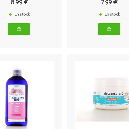
8
.99
€
7
.99
€
En stock
En stock