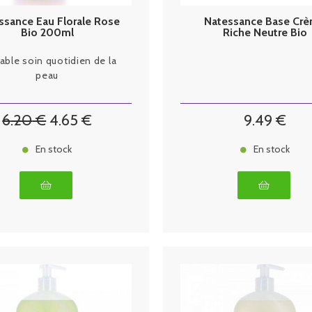
ssance Eau Florale Rose
Natessance Base Cr
Bio 200ml
Riche Neutre Bio
table soin quotidien de la
peau
6
.20
€
4
.65
€
9
.49
€
En stock
En stock