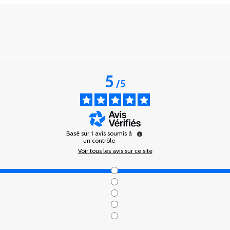
5
/
5
Basé sur
1
avis soumis à
un contrôle
Voir tous les avis sur ce site