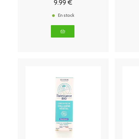
9
.99
€
En stock