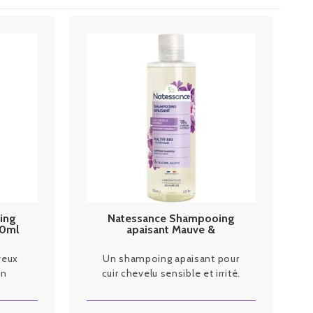
ing
Natessance Shampooing
50ml
apaisant Mauve &
Postbiotiques 250ml
veux
Un shampoing apaisant pour
on
cuir chevelu sensible et irrité.