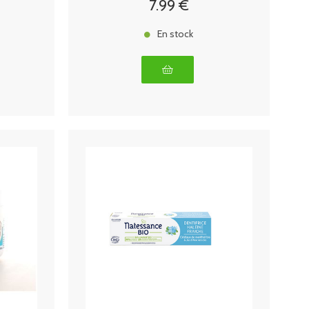
7
.99
€
En stock