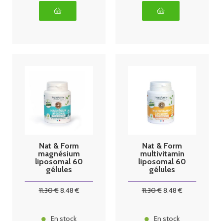
Nat & Form
Nat & Form
magnésium
multivitamin
liposomal 60
liposomal 60
gélules
gélules
végétales
végétales
11
.30
€
8
.48
€
11
.30
€
8
.48
€
En stock
En stock