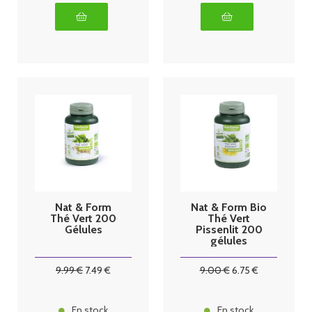
Nat & Form
Nat & Form Bio
Thé Vert 200
Thé Vert
Gélules
Pissenlit 200
gélules
végétales
9
.99
€
7
.49
€
9
.00
€
6
.75
€
En stock
En stock