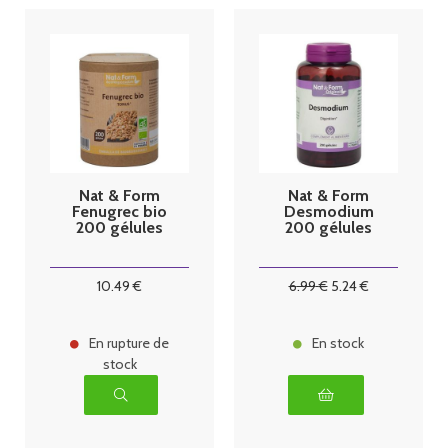
Nat & Form
Nat & Form
Fenugrec bio
Desmodium
200 gélules
200 gélules
10
.49
€
6
.99
€
5
.24
€
En rupture de
En stock
stock