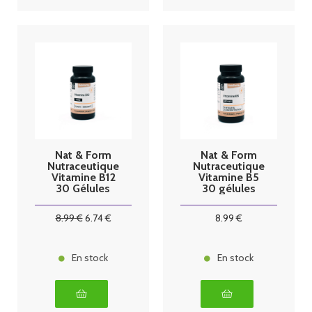
Nat & Form
Nat & Form
Nutraceutique
Nutraceutique
Vitamine B12
Vitamine B5
30 Gélules
30 gélules
8
.99
€
6
.74
€
8
.99
€
En stock
En stock