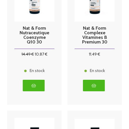
Nat & Form
Nat & Form
Nutraceutique
Complexe
Coenzyme
Vitamines B
Q10 30
Premium 30
Gélules
Gélules
14
.49
€
10
.87
€
11
.49
€
En stock
En stock