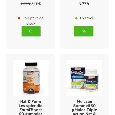
gummies
9
.99
€
7
.49
€
8
.99
€
En rupture de
En stock
stock
Nat & Form
Melazen
Les splendid
Sommeil 30
Formi'Boost
gélules Triple
60 gummies
action Nat &