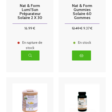
Nat & Form
Nat & Form
Lumi'Sun
Gummies
Préparateur
Solaire 60
Solaire 2 X 30
Gommes
gélules
16
.99
€
12
.49
€
9
.37
€
En rupture de
En stock
stock