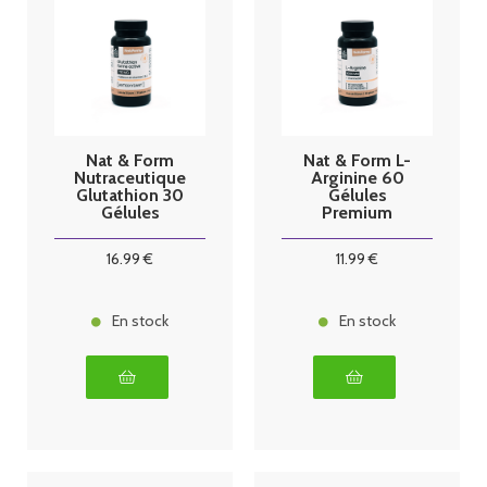
Nat & Form
Nat & Form L-
Nutraceutique
Arginine 60
Glutathion 30
Gélules
Gélules
Premium
16
.99
€
11
.99
€
En stock
En stock