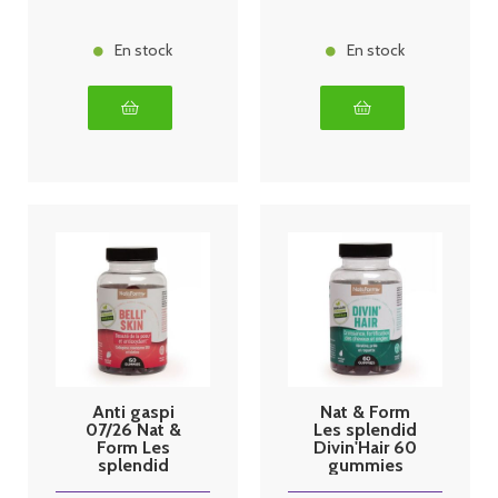
En stock
En stock
Anti gaspi
Nat & Form
07/26 Nat &
Les splendid
Form Les
Divin'Hair 60
splendid
gummies
Belliskin 60