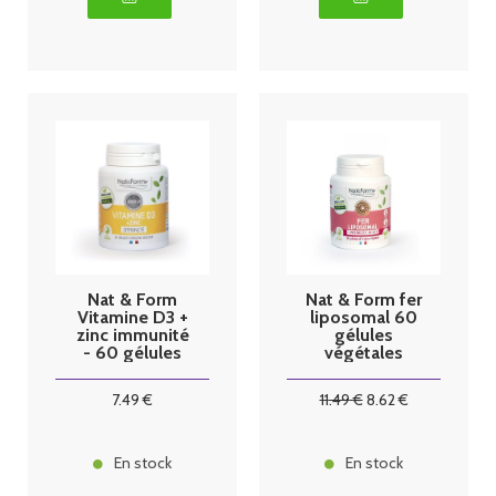
Nat & Form
Nat & Form fer
Vitamine D3 +
liposomal 60
zinc immunité
gélules
- 60 gélules
végétales
7
.49
€
11
.49
€
8
.62
€
En stock
En stock