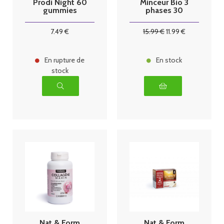
Prodi Night 60
Minceur Bio 3
gummies
phases 30
ampoules
7
.49
€
15
.99
€
11
.99
€
En rupture de
En stock
stock
Nat & Form
Nat & Form