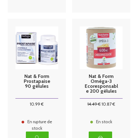
Nat & Form
Nat & Form
Prostapaise
Oméga-3
90 gélules
Ecoresponsabl
e 200 gélules
10
.99
€
14
.49
€
10
.87
€
En rupture de
En stock
stock