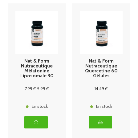
Nat & Form
Nat & Form
Nutraceutique
Nutraceutique
Mélatonine
Quercetine 60
Liposomale 30
Gélules
Gélules
7
.99
€
5
.99
€
14
.49
€
En stock
En stock