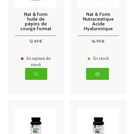
Nat & form
Nat & Form
huile de
Nutraceutique
pépins de
Acide
courge format
Hyaluronique
éco 200
30 Gélules
gélules
12
.49
€
16
.99
€
En rupture de
En stock
stock