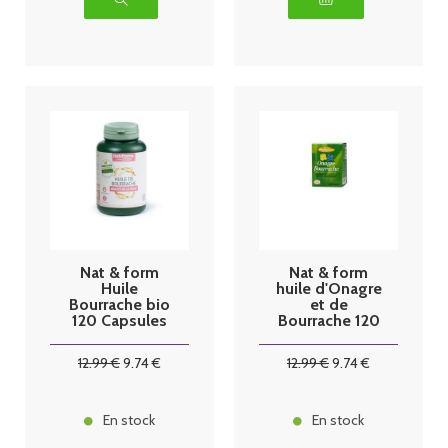
Nat & form
Nat & form
Huile
huile d'Onagre
Bourrache bio
et de
120 Capsules
Bourrache 120
Gélules
12
.99
€
9
.74
€
12
.99
€
9
.74
€
En stock
En stock