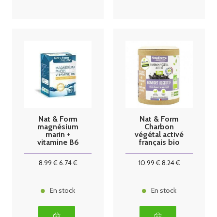
Nat & Form
Nat & Form
magnésium
Charbon
marin +
végétal activé
vitamine B6
français bio
80 gélules
120 gélules
8
.99
€
6
.74
€
10
.99
€
8
.24
€
En stock
En stock