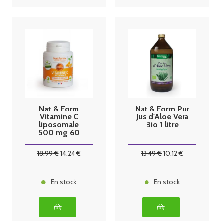
Nat & Form
Nat & Form Pur
Vitamine C
Jus d'Aloe Vera
liposomale
Bio 1 litre
500 mg 60
gélules
18
.99
€
14
.24
€
13
.49
€
10
.12
€
En stock
En stock