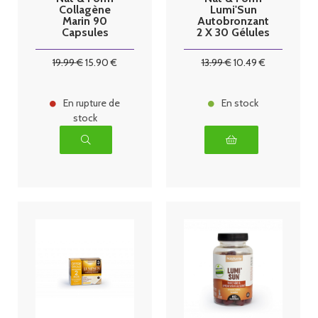
Collagène
Lumi'Sun
Marin 90
Autobronzant
Capsules
2 X 30 Gélules
19
.99
€
15
.90
€
13
.99
€
10
.49
€
En rupture de
En stock
stock