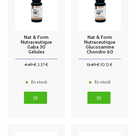
Nat & Form
Nat & Form
Nutraceutique
Nutraceutique
Gaba 30
Glucosamine
Gélules
Chondro 60
Gélules
4
.49
€
3
.37
€
13
.49
€
10
.12
€
En stock
En stock