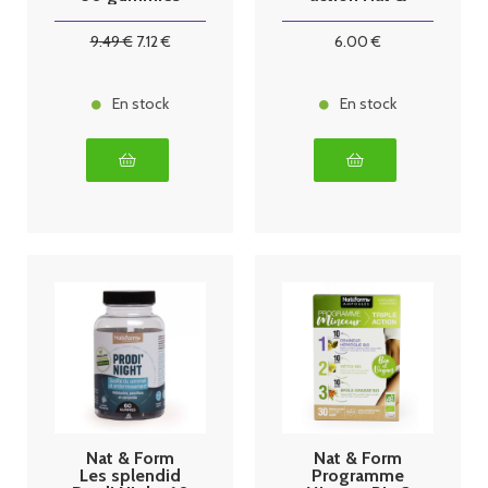
Form
9
.49
€
7
.12
€
6
.00
€
En stock
En stock
Nat & Form
Nat & Form
Les splendid
Programme