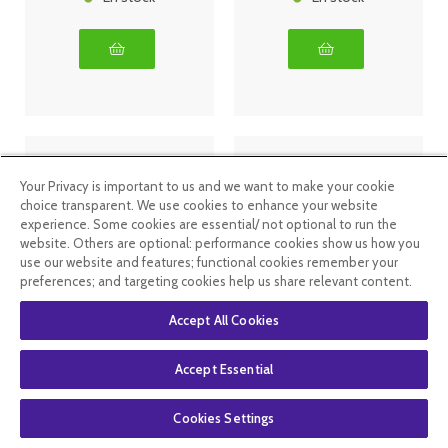
Your Privacy is important to us and we want to make your cookie
choice transparent. We use cookies to enhance your website
experience. Some cookies are essential/ not optional to run the
website. Others are optional: performance cookies show us how you
use our website and features; functional cookies remember your
preferences; and targeting cookies help us share relevant content.
Accept All Cookies
Nat & Form
Nat & Form
Thé Vert -
Levure de riz
Pissenlit Bio
rouge - 200
Accept Essential
120 gélules
gélules
6
.99
€
5
.24
€
10
.99
€
8
.24
€
Cookies Settings