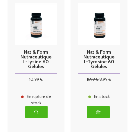
Nat & Form
Nat & Form
Nutraceutique
Nutraceutique
L-Lysine 60
L-Tyrosine 60
Gélules
Gélules
10
.99
€
11
.99
€
8
.99
€
En rupture de
En stock
stock