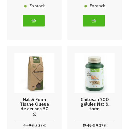
En stock
En stock
Nat & Form
Chitosan 200
Tisane Queue
gélules Nat &
de cerises 50
form
g
4
.49
€
3
.37
€
12
.49
€
9
.37
€