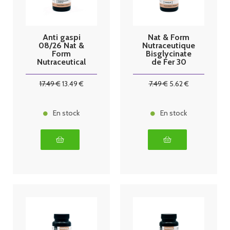
Anti gaspi
Nat & Form
08/26 Nat &
Nutraceutique
Form
Bisglycinate
Nutraceutical
de Fer 30
Calcium
Gélules
Bisglycinate
17
.49
€
13
.49
€
7
.49
€
5
.62
€
90 Capsules
En stock
En stock