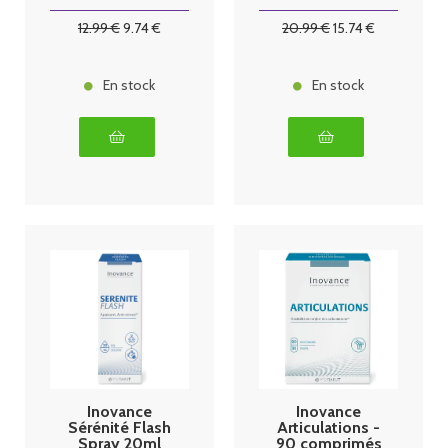
12
.99
€
9
.74
€
20
.99
€
15
.74
€
En stock
En stock
Inovance
Inovance
Sérénité Flash
Articulations -
Spray 20ml
90 comprimés