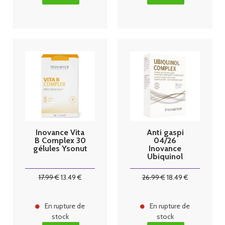
Inovance Vita
Anti gaspi
B Complex 30
04/26
gélules Ysonut
Inovance
Ubiquinol
Complex 30
gélules Ysonut
17
.99
€
13
.49
€
26
.99
€
18
.49
€
En rupture de
En rupture de
stock
stock