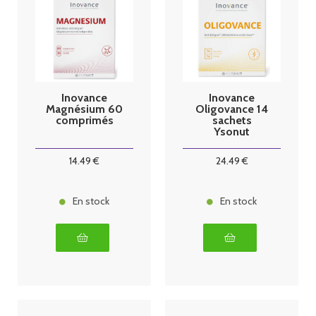
Inovance
Inovance
Magnésium 60
Oligovance 14
comprimés
sachets
Ysonut
14
.49
€
24
.49
€
En stock
En stock