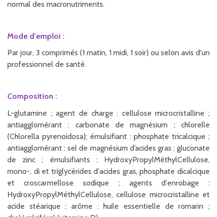
normal des macronutriments.
Mode d'emploi :
Par jour, 3 comprimés (1 matin, 1 midi, 1 soir) ou selon avis d'un
professionnel de santé.
Composition :
L-glutamine ; agent de charge : cellulose microcristalline ;
antiagglomérant : carbonate de magnésium ; chlorelle
(Chlorella pyrenoidosa); émulsifiant : phosphate tricalcique ;
antiagglomérant : sel de magnésium d’acides gras ; gluconate
de zinc ; émulsifiants : HydroxyPropylMéthylCellulose,
mono-, di et triglycérides d'acides gras, phosphate dicalcique
et croscarmellose sodique ; agents d'enrobage :
HydroxyPropylMéthylCellulose, cellulose microcristalline et
acide stéarique ; arôme : huile essentielle de romarin ;