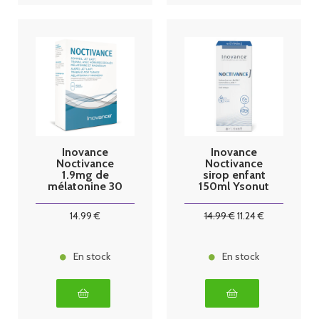
Inovance
Inovance
Noctivance
Noctivance
1.9mg de
sirop enfant
mélatonine 30
150ml Ysonut
gélules Ysonut
14
.99
€
14
.99
€
11
.24
€
En stock
En stock