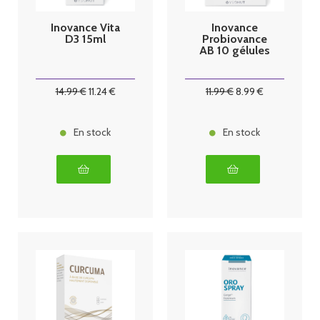
Inovance Vita
Inovance
D3 15ml
Probiovance
AB 10 gélules
14
.99
€
11
.24
€
11
.99
€
8
.99
€
En stock
En stock