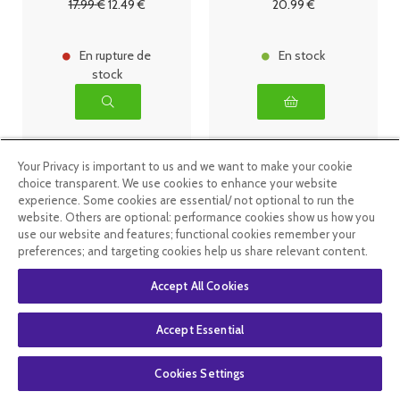
17
.99
€
12
.49
€
20
.99
€
300ml Ysonut
En rupture de
En stock
stock
Your Privacy is important to us and we want to make your cookie
choice transparent. We use cookies to enhance your website
experience. Some cookies are essential/ not optional to run the
website. Others are optional: performance cookies show us how you
use our website and features; functional cookies remember your
preferences; and targeting cookies help us share relevant content.
Accept All Cookies
Accept Essential
Inovance
Inovance
Probiovance
Probiovance
Cookies Settings
Premium 30
D10 - 30
gélules Ysonut
gélules Ysonut