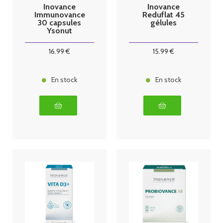
Inovance
Inovance
Immunovance
Reduflat 45
30 capsules
gélules
Ysonut
16
.99
€
15
.99
€
En stock
En stock