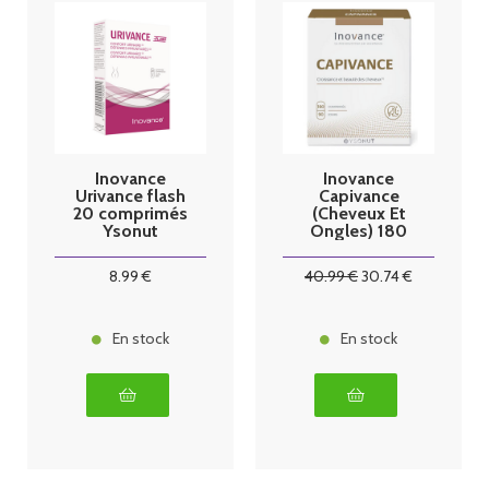
Inovance
Inovance
Urivance flash
Capivance
20 comprimés
(Cheveux Et
Ysonut
Ongles) 180
Comprimés
Ysonut
8
.99
€
40
.99
€
30
.74
€
En stock
En stock