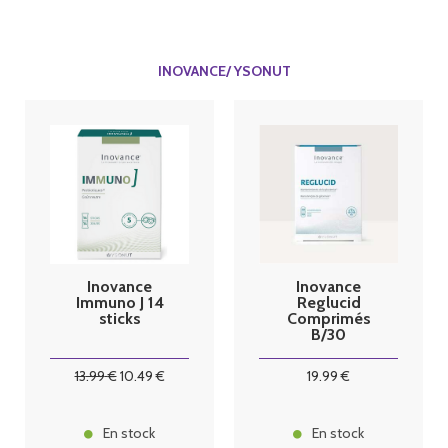
INOVANCE/ YSONUT
Inovance
Inovance
Immuno J 14
Reglucid
sticks
Comprimés
B/30
13
.99
€
10
.49
€
19
.99
€
En stock
En stock