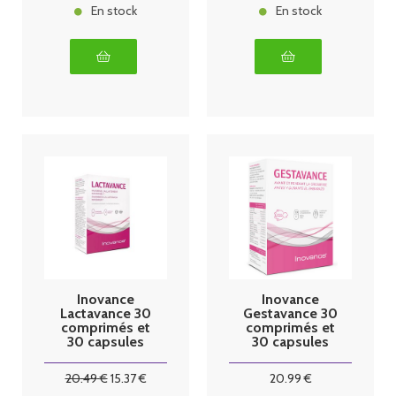
En stock
En stock
Inovance
Inovance
Lactavance 30
Gestavance 30
comprimés et
comprimés et
30 capsules
30 capsules
Ysonut
Ysonut
20
.49
€
15
.37
€
20
.99
€