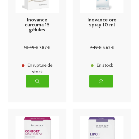
Inovance
Inovance oro
curcuma 15
spray 10 ml
gélules
10
.49
€
7
.87
€
7
.49
€
5
.62
€
En rupture de
En stock
stock