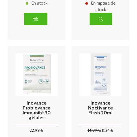
En stock
En rupture de
stock
Inovance
Inovance
Probiovance
Noctivance
Immunité 30
Flash 20ml
gélules
22
.99
€
14
.99
€
11
.24
€