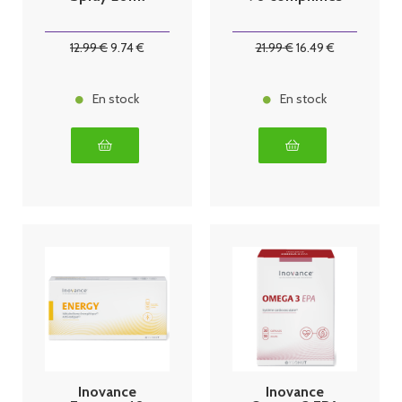
12
.99
€
9
.74
€
21
.99
€
16
.49
€
En stock
En stock
Inovance
Inovance