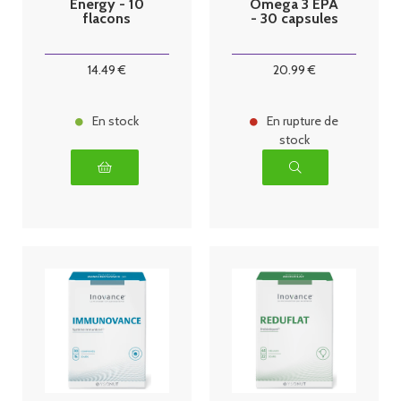
Energy - 10
Omega 3 EPA
flacons
- 30 capsules
14
.49
€
20
.99
€
En stock
En rupture de
stock