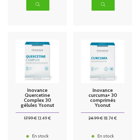
Inovance
Inovance
Quercetine
curcuma+ 30
Complex 30
comprimés
gélules Ysonut
Ysonut
17
.99
€
13
.49
€
24
.99
€
18
.74
€
En stock
En stock