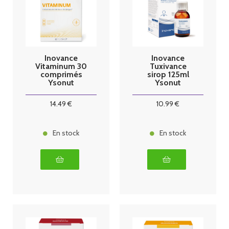
Inovance
Inovance
Vitaminum 30
Tuxivance
comprimés
sirop 125ml
Ysonut
Ysonut
14
.49
€
10
.99
€
En stock
En stock