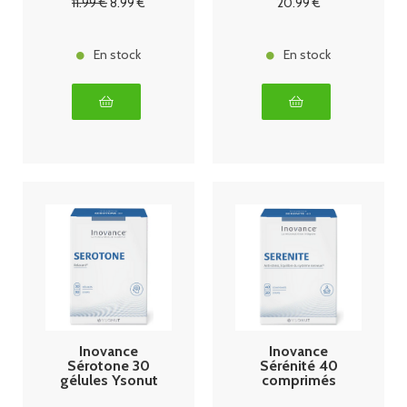
11
.99
€
8
.99
€
20
.99
€
En stock
En stock
Inovance
Inovance
Sérotone 30
Sérénité 40
gélules Ysonut
comprimés