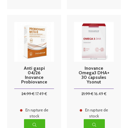
Anti gaspi
Inovance
04/26
Omega3 DHA+
Inovance
30 capsules
Probiovance
Ysonut
Meta-B 30
gélules Ysonut
24
.99
€
17
.49
€
21
.99
€
16
.49
€
En rupture de
En rupture de
stock
stock