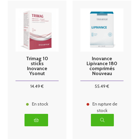
Trimag 10
Inovance
sticks
Lipivance 180
Inovance
comprimés
Ysonut
Nouveau
Format éco
2024
14
.49
€
55
.49
€
En stock
En rupture de
stock