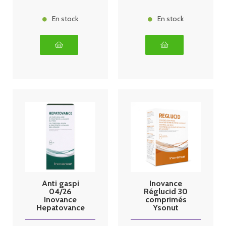
En stock
En stock
Anti gaspi
Inovance
04/26
Réglucid 30
Inovance
comprimés
Hepatovance
Ysonut
Solution
buvable