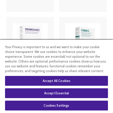
Your Privacy is important to us and we want to make your cookie
choice transparent. We use cookies to enhance your website
experience. Some cookies are essential/ not optional to run the
website. Others are optional: performance cookies show us how you
Anti gaspi
Inovance
use our website and features; functional cookies remember your
05/26
Candi 5 - 30
preferences; and targeting cookies help us share relevant content.
Inovance
gélules+ 30
Dermovance
comprimés
30 comprimés
Ysonut
Accept All Cookies
Ysonut
16
.99
€
12
.49
€
27
.99
€
Accept Essential
En stock
En stock
Cookies Settings