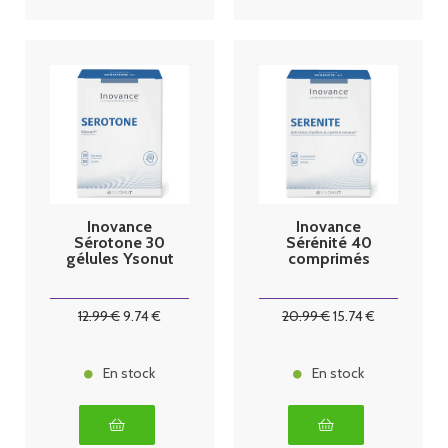
Inovance
Inovance
Sérotone 30
Sérénité 40
gélules Ysonut
comprimés
12
.99
€
9
.74
€
20
.99
€
15
.74
€
En stock
En stock