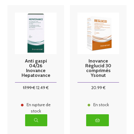
Anti gaspi
Inovance
04/26
Réglucid 30
Inovance
comprimés
Hepatovance
Ysonut
Solution
buvable
17
.99
€
12
.49
€
20
.99
€
300ml Ysonut
En rupture de
En stock
stock