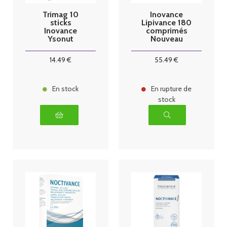
Trimag 10
Inovance
sticks
Lipivance 180
Inovance
comprimés
Ysonut
Nouveau
Format éco
2024
14
.49
€
55
.49
€
En stock
En rupture de
stock