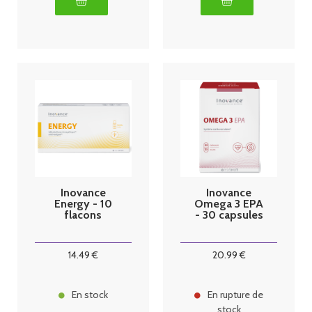
Inovance
Inovance
Energy - 10
Omega 3 EPA
flacons
- 30 capsules
14
.49
€
20
.99
€
En stock
En rupture de
stock