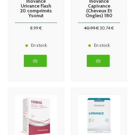
Inovance
Inovance
Urivance flash
Capivance
20 comprimés
(Cheveux Et
Ysonut
Ongles) 180
Comprimés
Ysonut
8
.99
€
40
.99
€
30
.74
€
En stock
En stock