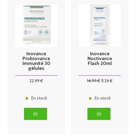
Inovance
Inovance
Probiovance
Noctivance
Immunité 30
Flash 20ml
gélules
22
.99
€
14
.99
€
11
.24
€
En stock
En stock