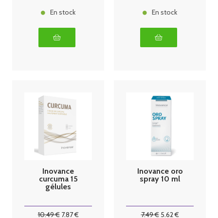
En stock
En stock
Inovance
Inovance oro
curcuma 15
spray 10 ml
gélules
10
.49
€
7
.87
€
7
.49
€
5
.62
€