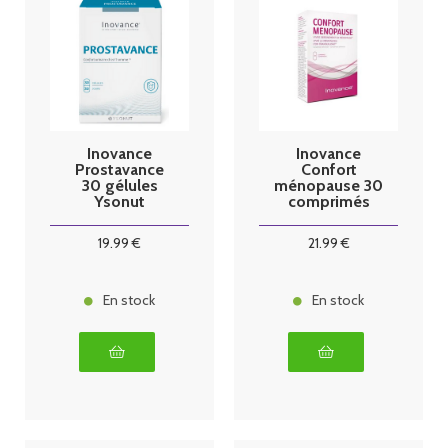
Inovance
Inovance
Prostavance
Confort
30 gélules
ménopause 30
Ysonut
comprimés
Ysonut
19
.99
€
21
.99
€
En stock
En stock