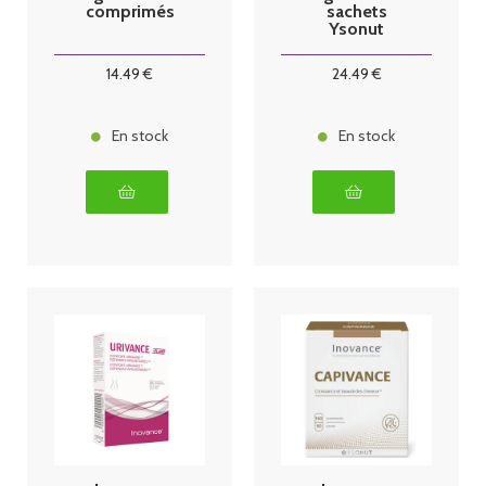
comprimés
sachets
Ysonut
14
.49
€
24
.49
€
En stock
En stock