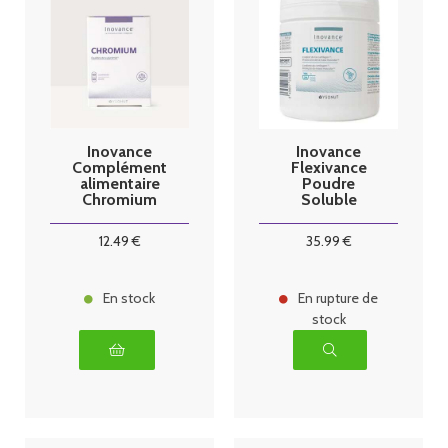
Inovance
Inovance
Complément
Flexivance
alimentaire
Poudre
Chromium
Soluble
Plus
12
.49
€
35
.99
€
En stock
En rupture de
stock