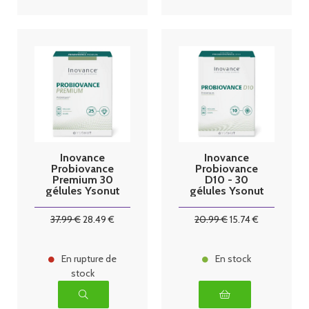
Inovance
Inovance
Probiovance
Probiovance
Premium 30
D10 - 30
gélules Ysonut
gélules Ysonut
37
.99
€
28
.49
€
20
.99
€
15
.74
€
En rupture de
En stock
stock