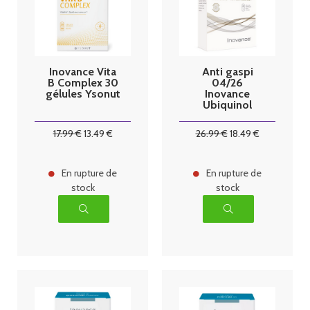
Inovance Vita
Anti gaspi
B Complex 30
04/26
gélules Ysonut
Inovance
Ubiquinol
Complex 30
gélules Ysonut
17
.99
€
13
.49
€
26
.99
€
18
.49
€
En rupture de
En rupture de
stock
stock