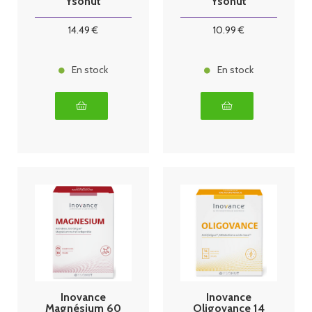
Ysonut
Ysonut
14
.49
€
10
.99
€
En stock
En stock
Inovance
Inovance
Magnésium 60
Oligovance 14