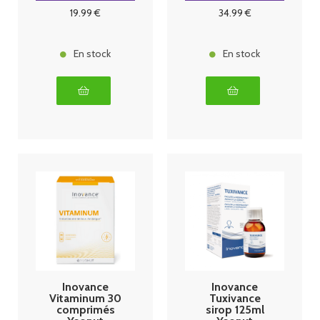
19
.99
€
34
.99
€
En stock
En stock
Inovance
Inovance
Vitaminum 30
Tuxivance
comprimés
sirop 125ml