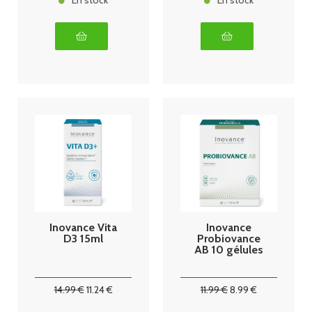
En stock
En stock
Inovance Vita
Inovance
D3 15ml
Probiovance
AB 10 gélules
14
.99
€
11
.24
€
11
.99
€
8
.99
€