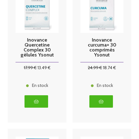
Inovance
Inovance
Quercetine
curcuma+ 30
Complex 30
comprimés
gélules Ysonut
Ysonut
17
.99
€
13
.49
€
24
.99
€
18
.74
€
En stock
En stock