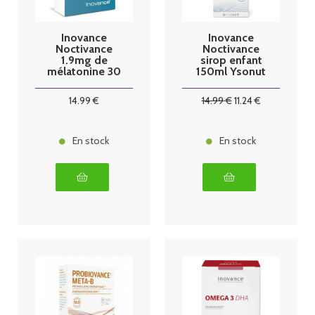
Inovance
Inovance
Noctivance
Noctivance
1.9mg de
sirop enfant
mélatonine 30
150ml Ysonut
gélules Ysonut
14
.99
€
14
.99
€
11
.24
€
En stock
En stock