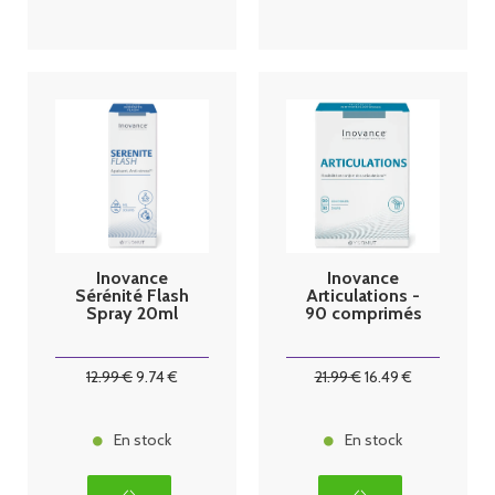
Inovance
Inovance
Sérénité Flash
Articulations -
Spray 20ml
90 comprimés
12
.99
€
9
.74
€
21
.99
€
16
.49
€
En stock
En stock