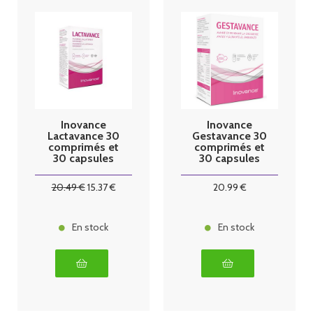
Inovance
Inovance
Lactavance 30
Gestavance 30
comprimés et
comprimés et
30 capsules
30 capsules
Ysonut
Ysonut
20
.49
€
15
.37
€
20
.99
€
En stock
En stock