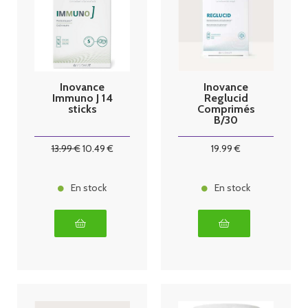
Inovance
Inovance
Immuno J 14
Reglucid
sticks
Comprimés
B/30
13
.99
€
10
.49
€
19
.99
€
En stock
En stock