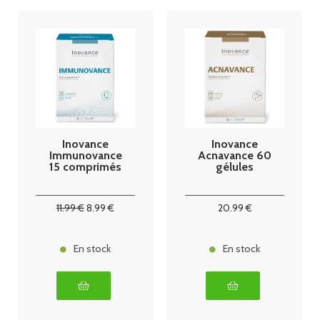
Inovance
Inovance
Immunovance
Acnavance 60
15 comprimés
gélules
11
.99
€
8
.99
€
20
.99
€
En stock
En stock