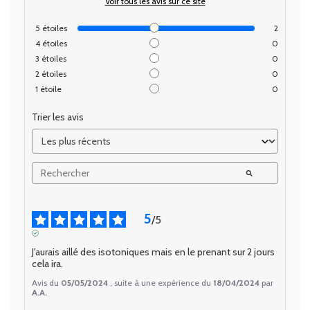
Voir tous les avis sur ce site
5
étoiles
2
4
étoiles
0
3
étoiles
0
2
étoiles
0
1
étoile
0
Trier les avis
5
/
5
AVIS VÉRIFIÉ
J'aurais aillé des isotoniques mais en le prenant sur 2 jours 
cela ira.
Avis du
05/05/2024
, suite à une expérience du
18/04/2024
par
A.A.