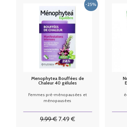
Menophytea Bouffées de
N
Chaleur 40 gélules
E
Femmes pré-ménopausées et
é
ménopausées
9
.99
€
7
.49
€