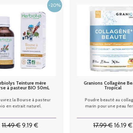
rbiolys Teinture mère
Granions Collagène Be
rse à pasteur BIO 50mL
Tropical
uvrez la Bourse à pasteur
Poudre beauté au colla
bio en extrait naturel.
marin pour une peau fe
11
.49
€
9
.19
€
17
.99
€
16
.19
€