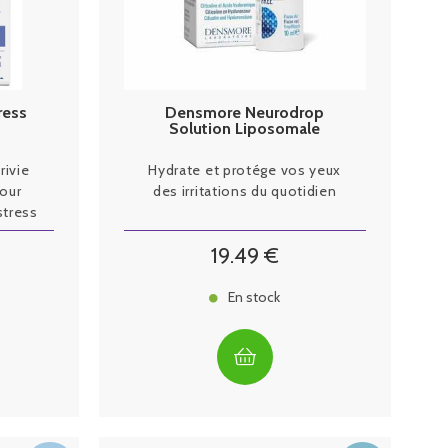
ress
Densmore Neurodrop
Solution Liposomale
Ophtalmique Stérile 10ml
rivie
Hydrate et protége vos yeux
pour
des irritations du quotidien
stress
19
.49
€
En stock