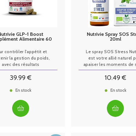
Nutrivie GLP-1 Boost
Nutrivie Spray SOS St
lément Alimentaire 60
20ml
gélules
r contrôler l'appétit et
Le spray SOS Stress Nut
enir la gestion du poids,
est votre allié naturel 
avec des résultats
apaiser les moments de 
liniquement prouvés.
en un instant.
39
.99
€
10
.49
€
En stock
En stock