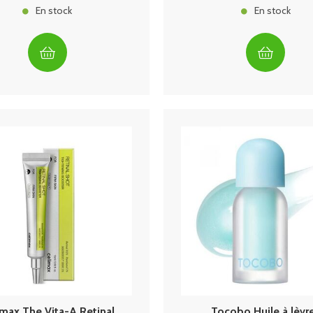
En stock
En stock
imax The Vita-A Retinal
Tocobo Huile à lèvr