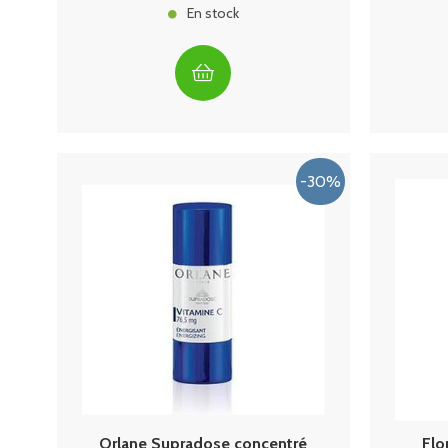
En stock
Orlane Supradose concentré
Flo