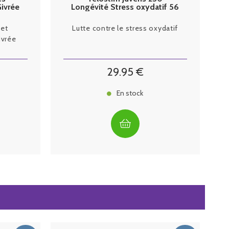
Givrée
Longévité Stress oxydatif 56
gélules
 et
Lutte contre le stress oxydatif
ivrée
29
.95
€
En stock