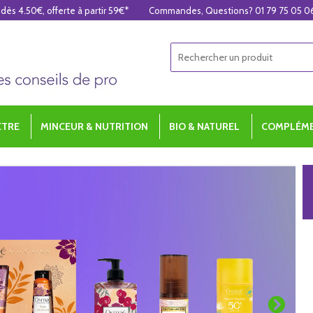
 dès 4.50€, offerte à partir 59€*
Commandes, Questions? 01 79 75 05 0
ÊTRE
MINCEUR & NUTRITION
BIO & NATUREL
COMPLÉME