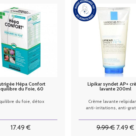
utrigée Hépa Confort
Lipikar syndet AP+ c
quilibre du Foie, 60
lavante 200ml
comprimés
quilibre du foie, détox
Crème lavante relipida
anti-irritations, anti-gra
17
.49
€
9
.99
€
7
.49
€