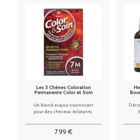
Les 3 Chênes Coloration
He
Permanente Color et Soin
Bou
Blond Acajou 7M
Un blond acajou nourrissant
Déco
pour des cheveux éclatants.
7
.99
€