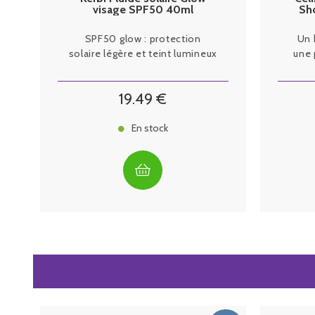
visage SPF50 40ml
Sh
SPF50 glow : protection
Un 
solaire légère et teint lumineux
une 
19
.49
€
En stock