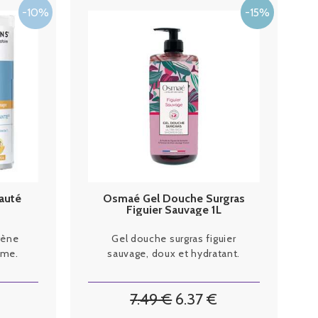
auté
Osmaé Gel Douche Surgras
Figuier Sauvage 1L
gène
Gel douche surgras figuier
rme.
sauvage, doux et hydratant.
7
.49
€
6
.37
€