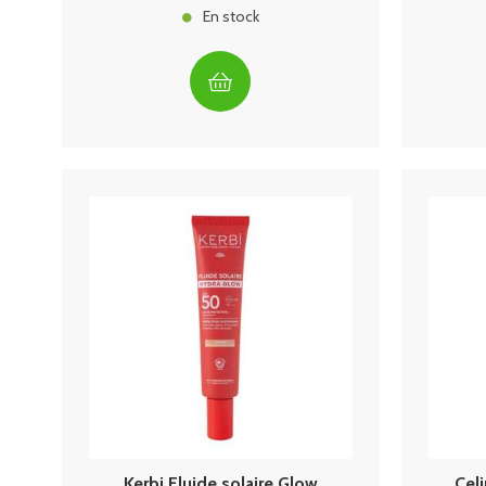
En stock
Kerbi Fluide solaire Glow
Cel