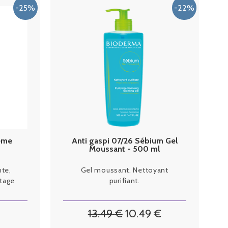
rème
Anti gaspi 07/26 Sébium Gel
Moussant - 500 ml
Bioderma
nte,
Gel moussant. Nettoyant
ttage
purifiant.
13
.49
€
10
.49
€