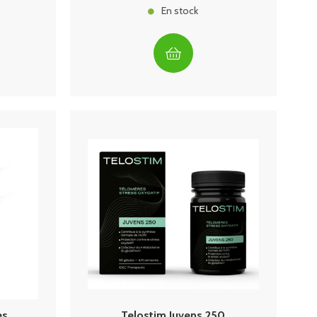
En stock
es
Telostim Juvens 250