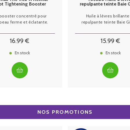
ot Tightening Booster
repulpante teinte Baie 
Sérum 15ml
booster concentré pour
Huile à lèvres brillante
peau ferme et éclatante.
repulpante teinte Baie G
16
.99
€
15
.99
€
En stock
En stock
NOS PROMOTIONS