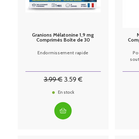
Granions Mélatonine 1,9 mg
Comprimés Boîte de 30
Comp
Endormissement rapide
Pou
sout
c
3
.99
€
3
.59
€
En stock