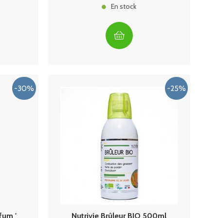
En stock
fum '
Nutrivie Brûleur BIO 500ml