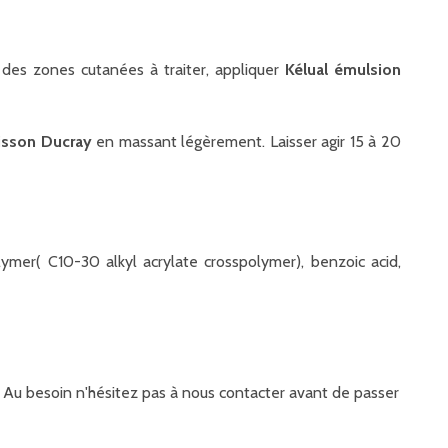
es zones cutanées à traiter, appliquer
Kélual émulsion
risson Ducray
en massant légèrement. Laisser agir 15 à 20
lymer( C10-30 alkyl acrylate crosspolymer), benzoic acid,
it. Au besoin n'hésitez pas à nous contacter avant de passer