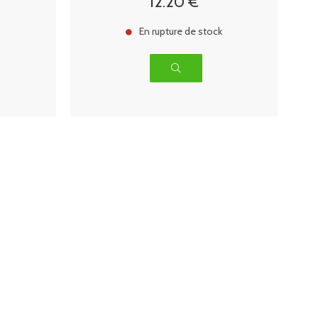
12
.20
€
k
En rupture de stock