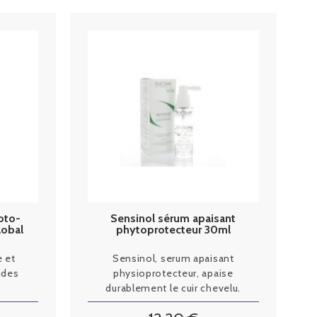
oto-
Sensinol sérum apaisant
lobal
phytoprotecteur 30ml
e et
Sensinol, serum apaisant
ides
physioprotecteur, apaise
durablement le cuir chevelu.