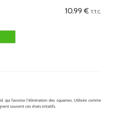
10
.99
€
T.T.C.
d, qui favorise l'élimination des squames. Utilisée comme
nt souvent ces états irritatifs.