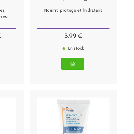
les
Nourrit, protège et hydratant
hes.
€
3
.99
€
En stock