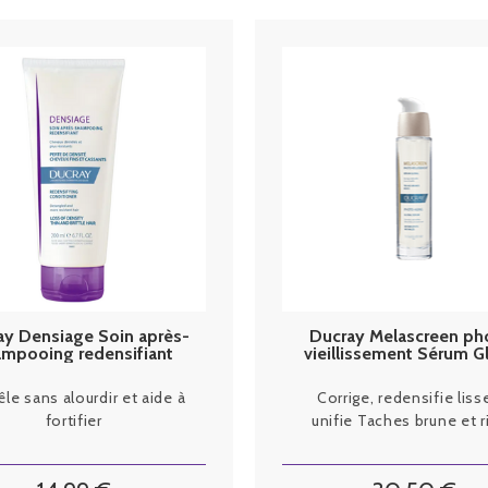
ay Densiage Soin après-
Ducray Melascreen ph
ampooing redensifiant
vieillissement Sérum G
200ml
30 ml
e sans alourdir et aide à
Corrige, redensifie liss
fortifier
unifie Taches brune et r