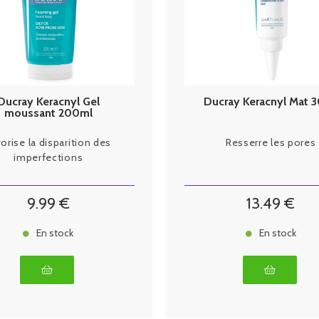
Ducray Keracnyl Gel
Ducray Keracnyl Mat 
moussant 200ml
orise la disparition des
Resserre les pores
imperfections
9
.99
€
13
.49
€
En stock
En stock