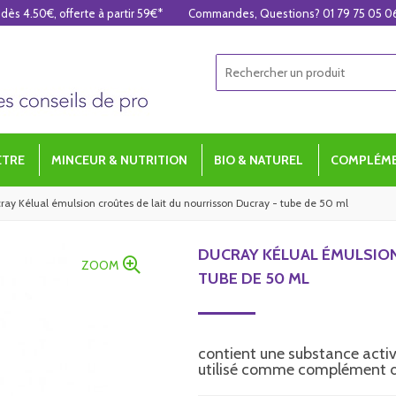
 dès 4.50€, offerte à partir 59€*
Commandes, Questions? 01 79 75 05 0
ÊTRE
MINCEUR & NUTRITION
BIO & NATUREL
COMPLÉME
ray Kélual émulsion croûtes de lait du nourrisson Ducray - tube de 50 ml
DUCRAY KÉLUAL ÉMULSION
ZOOM
TUBE DE 50 ML
contient une substance active
utilisé comme complément d