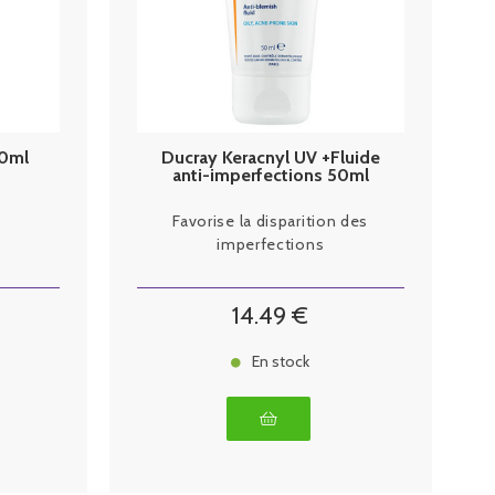
30ml
Ducray Keracnyl UV +Fluide
anti-imperfections 50ml
Favorise la disparition des
imperfections
14
.49
€
En stock