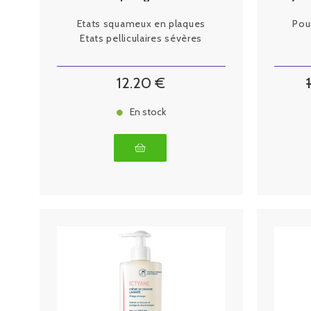
Rééquilibrant 200ml
Etats squameux en plaques
Pou
Etats pelliculaires sévères
12
.20
€
En stock