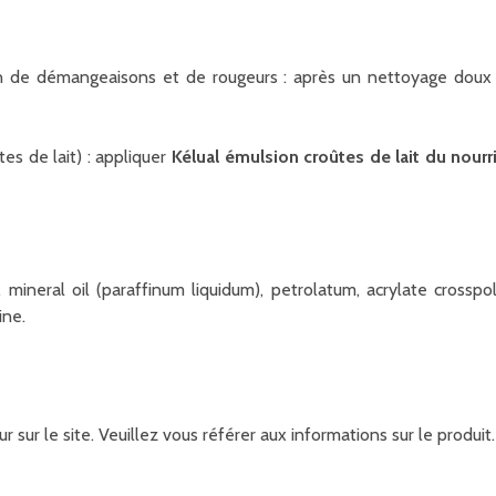
de démangeaisons et de rougeurs : après un nettoyage doux d
es de lait) : appliquer
Kélual émulsion croûtes de lait du nour
mineral oil (paraffinum liquidum), petrolatum, acrylate crosspo
ine.
r sur le site. Veuillez vous référer aux informations sur le produ