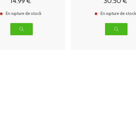
14
.99
€
30
.50
€
En rupture de stock
En rupture de stoc