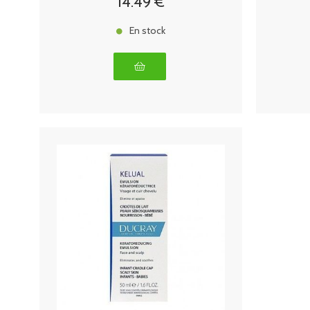
14
.49
€
En stock