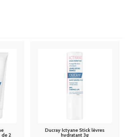
me
Ducray Ictyane Stick lèvres
t de 2
hydratant 3g