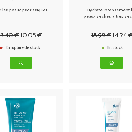
r les peaux psoriasiques
Hydrate intensément 
peaux sèches à très sèc
13
.40
€
10
.05
€
18
.99
€
14
.24
En rupture de stock
En stock