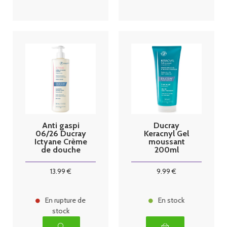
Anti gaspi
Ducray
06/26 Ducray
Keracnyl Gel
Ictyane Crème
moussant
de douche
200ml
lavante 400ml
13
.99
€
9
.99
€
En rupture de
En stock
stock