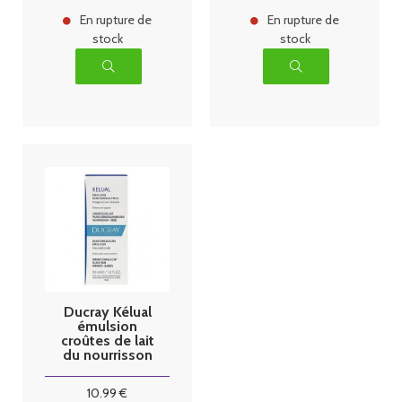
En rupture de
En rupture de
stock
stock
Ducray Kélual
émulsion
croûtes de lait
du nourrisson
Ducray - tube
de 50 ml
10
.99
€