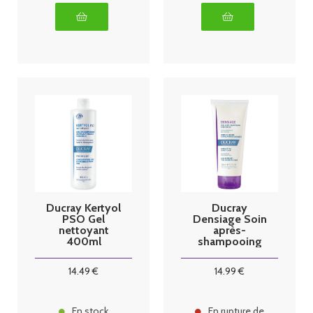
Ducray Kertyol
Ducray
PSO Gel
Densiage Soin
nettoyant
après-
400ml
shampooing
redensifiant
200ml
14
.49
€
14
.99
€
En stock
En rupture de