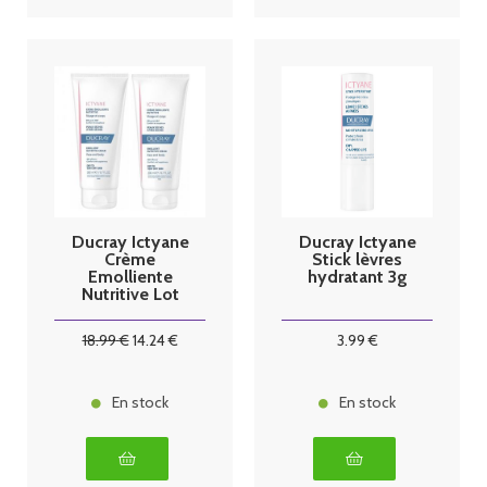
Ducray Ictyane
Ducray Ictyane
Crème
Stick lèvres
Emolliente
hydratant 3g
Nutritive Lot
de 2
18
.99
€
14
.24
€
3
.99
€
En stock
En stock