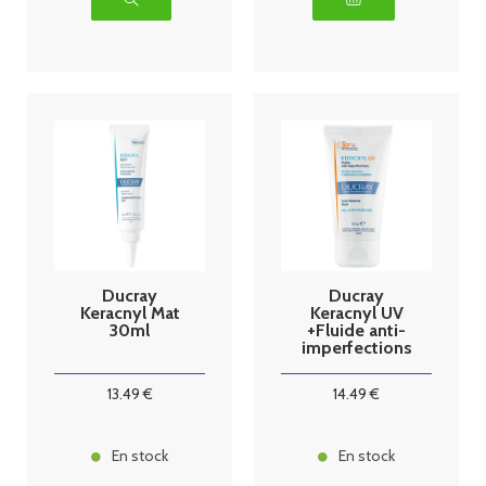
Ducray
Ducray
Keracnyl Mat
Keracnyl UV
30ml
+Fluide anti-
imperfections
50ml
13
.49
€
14
.49
€
En stock
En stock