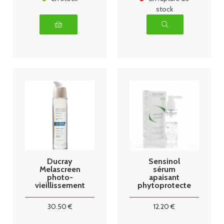
stock
Ducray
Sensinol
Melascreen
sérum
photo-
apaisant
vieillissement
phytoprotecte
Sérum Global
ur 30ml
30 ml
30
.50
€
12
.20
€