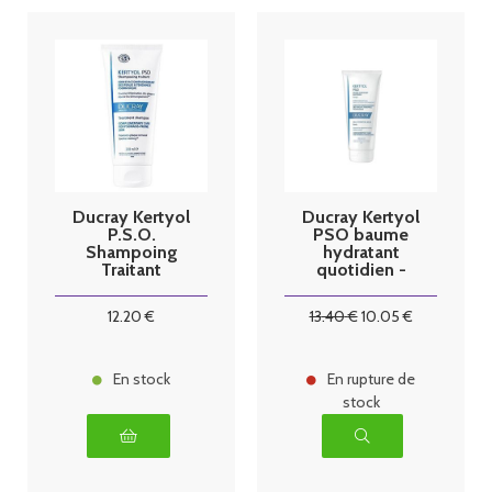
Ducray Kertyol
Ducray Kertyol
P.S.O.
PSO baume
Shampoing
hydratant
Traitant
quotidien -
Rééquilibrant
200 ml
200ml
12
.20
€
13
.40
€
10
.05
€
En stock
En rupture de
stock