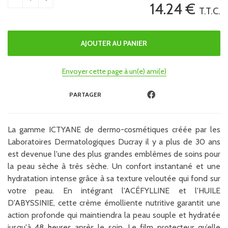
14
.24
€
T.T.C.
Envoyer cette page à un(e) ami(e)
PARTAGER
La gamme ICTYANE de dermo-cosmétiques créée par les
Laboratoires Dermatologiques Ducray il y a plus de 30 ans
est devenue l'une des plus grandes emblèmes de soins pour
la peau sèche à très sèche. Un confort instantané et une
hydratation intense grâce à sa texture veloutée qui fond sur
votre peau. En intégrant l'ACÉFYLLINE et l'HUILE
D'ABYSSINIE, cette crème émolliente nutritive garantit une
action profonde qui maintiendra la peau souple et hydratée
jusqu'à 48 heures après le soin. Le film protecteur qu’elle