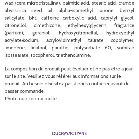
wax (cera microcristallina), palmitic acid, stearic acid, crambe
abyssinica seed oil, alpha-isomethyl ionone, benzyl
salicylate, bht, caffeine carboxylic acid, caprylyl glycol,
citronellol, dimethicone, ethylhexylglycerin, fragrance
(parfum), geraniol, hydroxycitronellal, hydroxyethyl
acrylate/sodium, acryloyldimethyl taurate copolymer,
limonene, linalool, paraffin, polysorbate 60, sorbitan
isostearate, tocopherol, triethanolamine.
La composition du produit peut évoluer et ne pas être à jour
sur le site. Veuillez vous référer aux informations sur le
produit. Au besoin n'hésitez pas à nous contacter avant de
passer commande.
Photo non contractuelle.
DUCRAY/ICTYANE