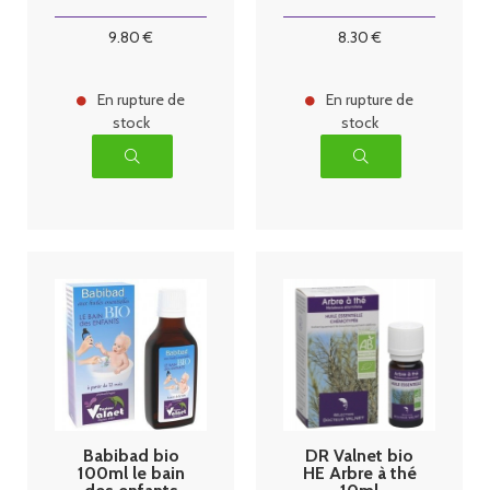
9
.80
€
8
.30
€
En rupture de
En rupture de
stock
stock
Babibad bio
DR Valnet bio
100ml le bain
HE Arbre à thé