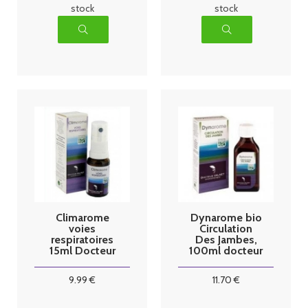
stock
stock
Climarome
Dynarome bio
voies
Circulation
respiratoires
Des Jambes,
15ml Docteur
100ml docteur
Valnet
Valnet
9
.99
€
11
.70
€