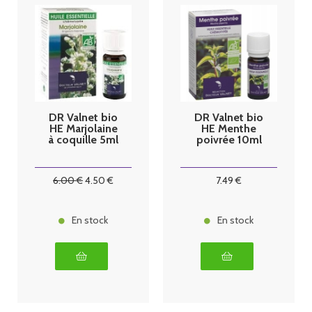
DR Valnet bio
DR Valnet bio
HE Marjolaine
HE Menthe
à coquille 5ml
poivrée 10ml
6
.00
€
4
.50
€
7
.49
€
En stock
En stock