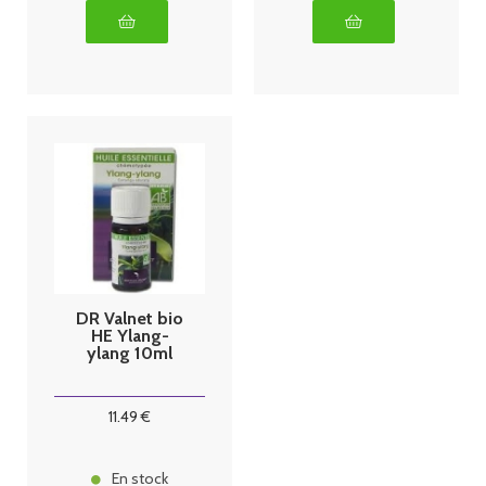
DR Valnet bio
HE Ylang-
ylang 10ml
11
.49
€
En stock