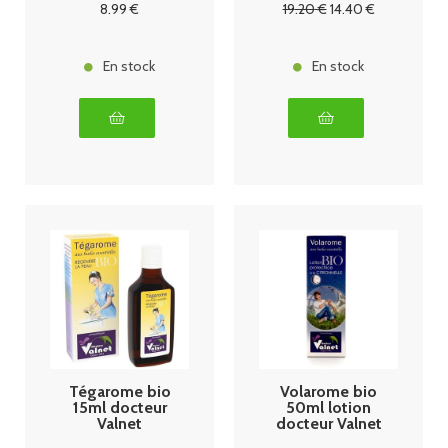
8
.99
€
19
.20
€
14
.40
€
En stock
En stock
Tégarome bio
Volarome bio
15ml docteur
50ml lotion
Valnet
docteur Valnet