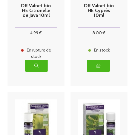
DR Valnet bio
DR Valnet bio
HE Citronelle
HE Cyprès
de Java 10ml
10ml
4
.99
€
8
.00
€
En rupture de
En stock
stock