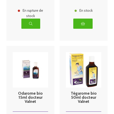
En rupture de
En stock
stock
Odarome bio
Tégarome bio
15ml docteur
50ml docteur
Valnet
Valnet