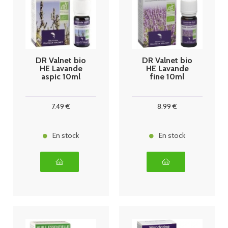
DR Valnet bio
DR Valnet bio
HE Lavande
HE Lavande
aspic 10ml
fine 10ml
7
.49
€
8
.99
€
En stock
En stock