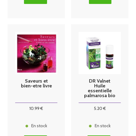
Saveurs et
DR Valnet
bien-etre livre
Huile
essentielle
palmarosa bio
10ml
10
.99
€
5
.20
€
En stock
En stock