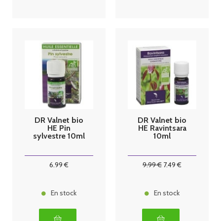
DR Valnet bio
DR Valnet bio
HE Pin
HE Ravintsara
sylvestre 10ml
10ml
6
.99
€
9
.99
€
7
.49
€
En stock
En stock