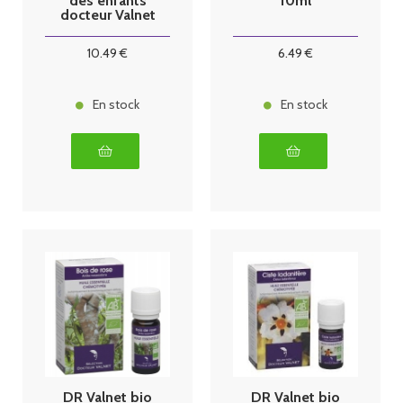
des enfants
10ml
docteur Valnet
10
.49
€
6
.49
€
En stock
En stock
DR Valnet bio
DR Valnet bio