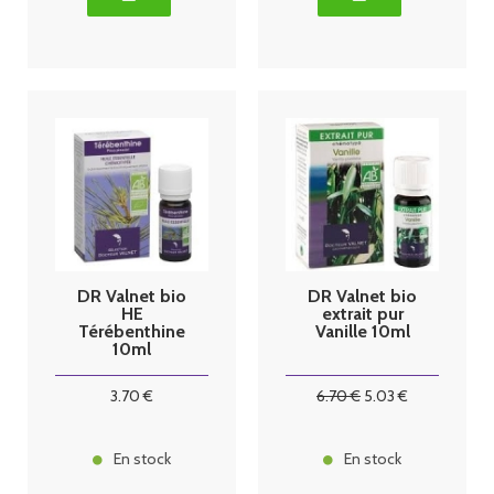
DR Valnet bio
DR Valnet bio
HE
extrait pur
Térébenthine
Vanille 10ml
10ml
3
.70
€
6
.70
€
5
.03
€
En stock
En stock