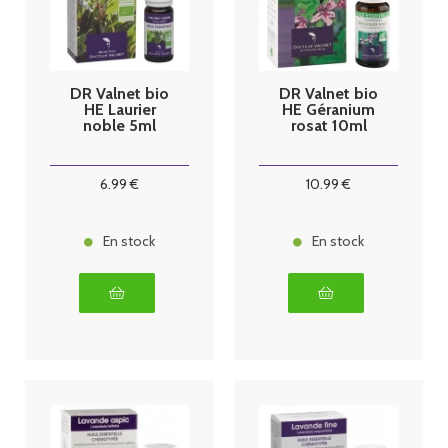
DR Valnet bio
DR Valnet bio
HE Laurier
HE Géranium
noble 5ml
rosat 10ml
6
.99
€
10
.99
€
En stock
En stock