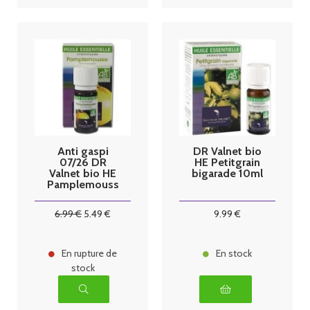
Anti gaspi
DR Valnet bio
07/26 DR
HE Petitgrain
Valnet bio HE
bigarade 10ml
Pamplemouss
e 10ml
6
.99
€
5
.49
€
9
.99
€
En rupture de
En stock
stock