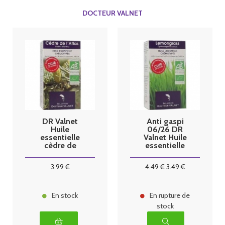
DOCTEUR VALNET
DR Valnet
Anti gaspi
Huile
06/26 DR
essentielle
Valnet Huile
cèdre de
essentielle
l'Atlas bio
Lemongrass
10ml
bio 10ml
3
.99
€
4
.49
€
3
.49
€
En stock
En rupture de
stock