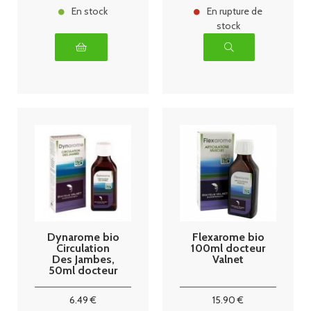
En stock
En rupture de
stock
Dynarome bio
Flexarome bio
Circulation
100ml docteur
Des Jambes,
Valnet
50ml docteur
Valnet
6
.49
€
15
.90
€