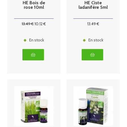
HE Bois de
HE Ciste
rose 10ml
ladanifère 5ml
13
.49
€
10
.12
€
13
.49
€
En stock
En stock