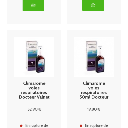
Climarome
Climarome
voies
voies
respiratoires
respiratoires
Docteur Valnet
50ml Docteur
LOT DE
Valnet
3X50ml
52
.90
€
19
.80
€
En rupture de
En rupture de