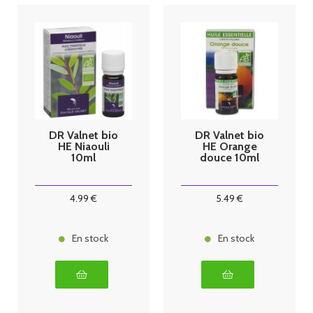
DR Valnet bio
DR Valnet bio
HE Niaouli
HE Orange
10ml
douce 10ml
4
.99
€
5
.49
€
En stock
En stock