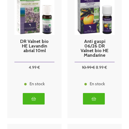
DR Valnet bio
Anti gaspi
HE Lavandin
06/26 DR
abrial 10ml
Valnet bio HE
Mandarine
10ml
4
.99
€
10
.99
€
8
.99
€
En stock
En stock