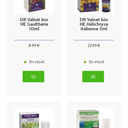
DR Valnet bio
DR Valnet bio
HE Gaulthérie
HE Hélichryse
10ml
italienne 5ml
8
.99
€
27
.49
€
En stock
En stock