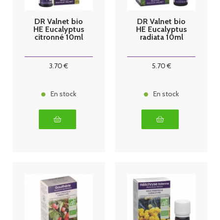
DR Valnet bio
DR Valnet bio
HE Eucalyptus
HE Eucalyptus
citronné 10ml
radiata 10ml
3
.70
€
5
.70
€
En stock
En stock