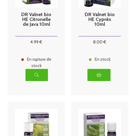
DR Valnet bio
DR Valnet bio
HE Citronelle
HE Cyprès
de Java 10ml
10ml
4
.99
€
8
.00
€
En rupture de
En stock
stock