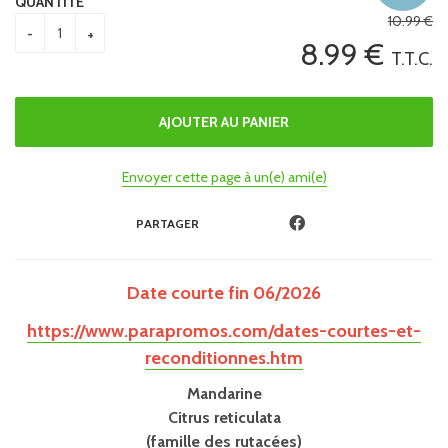
QUANTITÉ
10
.99
€
8
.99
€
T.T.C.
Envoyer cette page à un(e) ami(e)
PARTAGER
Date courte fin 06/2026
https://www.parapromos.com/dates-courtes-et-
reconditionnes.htm
Mandarine
Citrus reticulata
(famille des rutacées)