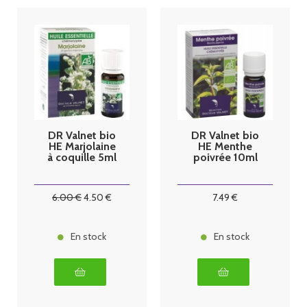
DR Valnet bio
DR Valnet bio
HE Marjolaine
HE Menthe
à coquille 5ml
poivrée 10ml
6
.00
€
4
.50
€
7
.49
€
En stock
En stock