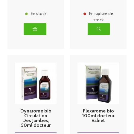
En stock
En rupture de
stock
Dynarome bio
Flexarome bio
Circulation
100ml docteur
Des Jambes,
Valnet
50ml docteur
Valnet