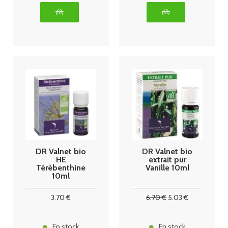
DR Valnet bio
DR Valnet bio
HE
extrait pur
Térébenthine
Vanille 10ml
10ml
3
.70
€
6
.70
€
5
.03
€
En stock
En stock