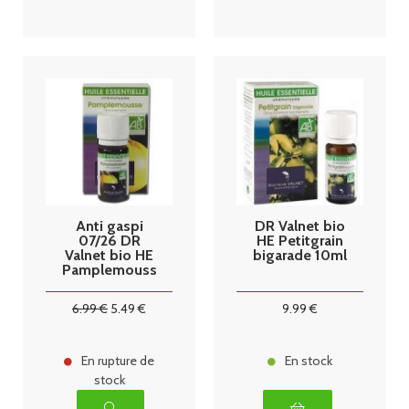
Anti gaspi
DR Valnet bio
07/26 DR
HE Petitgrain
Valnet bio HE
bigarade 10ml
Pamplemouss
e 10ml
6
.99
€
5
.49
€
9
.99
€
En rupture de
En stock
stock