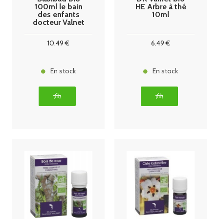
100ml le bain
HE Arbre à thé
des enfants
10ml
docteur Valnet
10
.49
€
6
.49
€
En stock
En stock