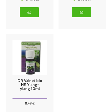
DR Valnet bio
HE Ylang-
ylang 10ml
11
.49
€