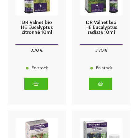
DR Valnet bio
DR Valnet bio
HE Eucalyptus
HE Eucalyptus
citronné 10ml
radiata 10ml
3
.70
€
5
.70
€
En stock
En stock