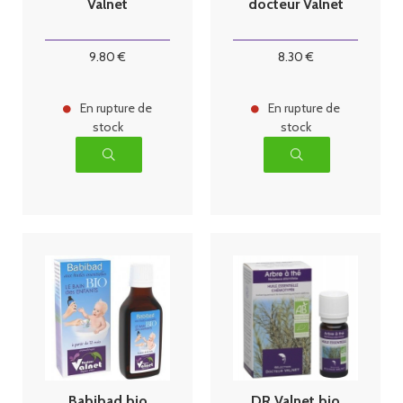
Valnet
docteur Valnet
9
.80
€
8
.30
€
En rupture de
En rupture de
stock
stock
Babibad bio
DR Valnet bio