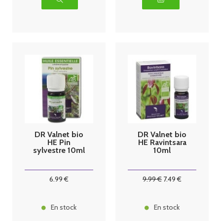
DR Valnet bio
DR Valnet bio
HE Pin
HE Ravintsara
sylvestre 10ml
10ml
6
.99
€
9
.99
€
7
.49
€
En stock
En stock