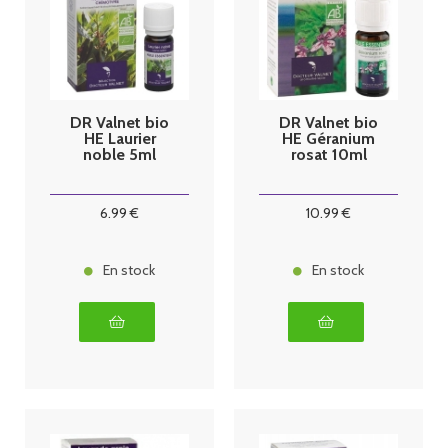
DR Valnet bio
DR Valnet bio
HE Laurier
HE Géranium
noble 5ml
rosat 10ml
6
.99
€
10
.99
€
En stock
En stock