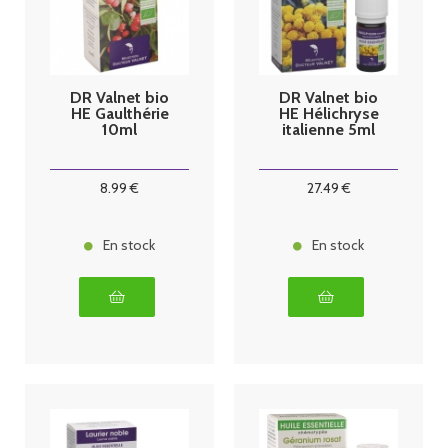
DR Valnet bio
DR Valnet bio
HE Gaulthérie
HE Hélichryse
10ml
italienne 5ml
8
.99
€
27
.49
€
En stock
En stock