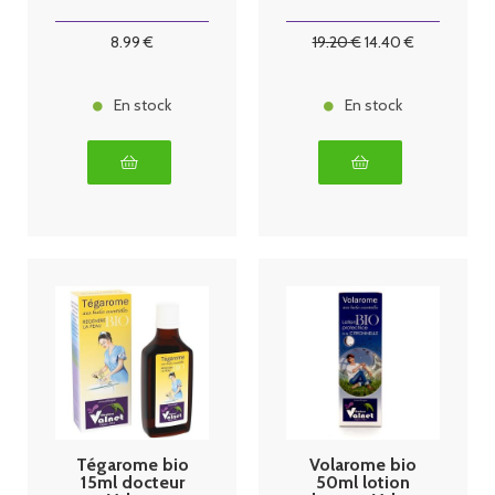
8
.99
€
19
.20
€
14
.40
€
En stock
En stock
Tégarome bio
Volarome bio
15ml docteur
50ml lotion