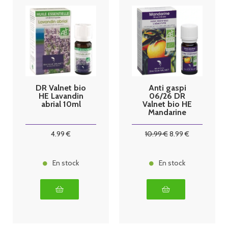
DR Valnet bio
Anti gaspi
HE Lavandin
06/26 DR
abrial 10ml
Valnet bio HE
Mandarine
10ml
4
.99
€
10
.99
€
8
.99
€
En stock
En stock