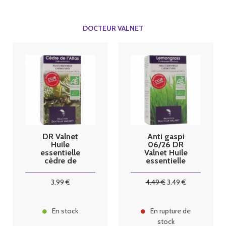
DOCTEUR VALNET
DR Valnet
Anti gaspi
Huile
06/26 DR
essentielle
Valnet Huile
cèdre de
essentielle
l'Atlas bio
Lemongrass
10ml
bio 10ml
3
.99
€
4
.49
€
3
.49
€
En stock
En rupture de
stock