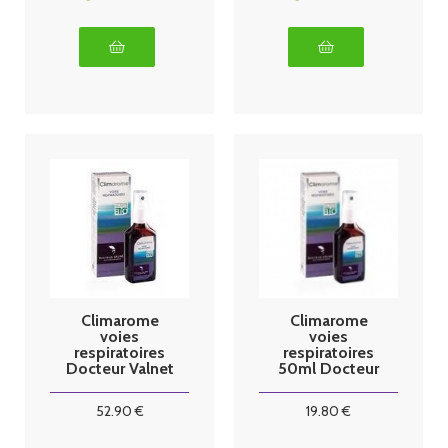
Climarome
Climarome
voies
voies
respiratoires
respiratoires
Docteur Valnet
50ml Docteur
LOT DE
Valnet
3X50ml
52
.90
€
19
.80
€