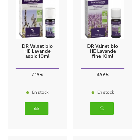
DR Valnet bio
DR Valnet bio
HE Lavande
HE Lavande
aspic 10ml
fine 10ml
7
.49
€
8
.99
€
En stock
En stock