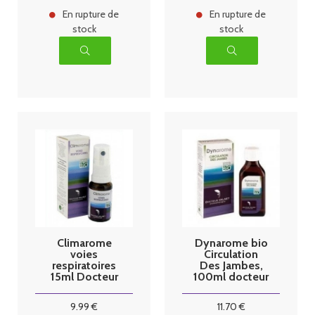
En rupture de
En rupture de
stock
stock
Climarome
Dynarome bio
voies
Circulation
respiratoires
Des Jambes,
15ml Docteur
100ml docteur
Valnet
Valnet
9
.99
€
11
.70
€