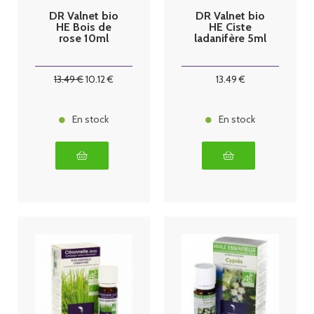
DR Valnet bio
DR Valnet bio
HE Bois de
HE Ciste
rose 10ml
ladanifère 5ml
13
.49
€
10
.12
€
13
.49
€
En stock
En stock