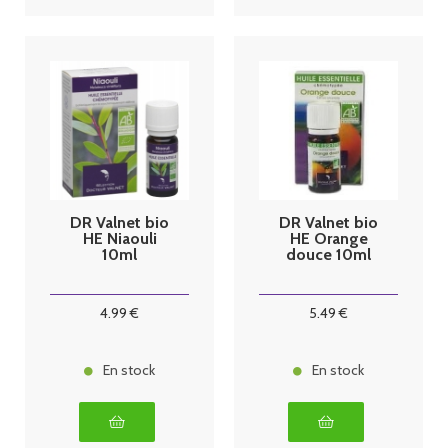
DR Valnet bio
DR Valnet bio
HE Niaouli
HE Orange
10ml
douce 10ml
4
.99
€
5
.49
€
En stock
En stock