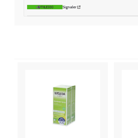
UTILE
(0)
Signaler