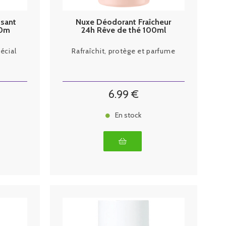
ssant
Nuxe Déodorant Fraîcheur
50m
24h Rêve de thé 100ml
écial
Rafraîchit, protège et parfume
6
.99
€
En stock