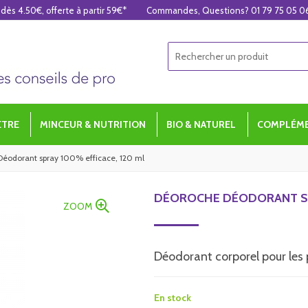
 dès 4.50€, offerte à partir 59€*
Commandes, Questions? 01 79 75 05 0
ÊTRE
MINCEUR & NUTRITION
BIO & NATUREL
COMPLÉME
éodorant spray 100% efficace, 120 ml
DÉOROCHE DÉODORANT SPR
ZOOM
Déodorant corporel pour les 
En stock