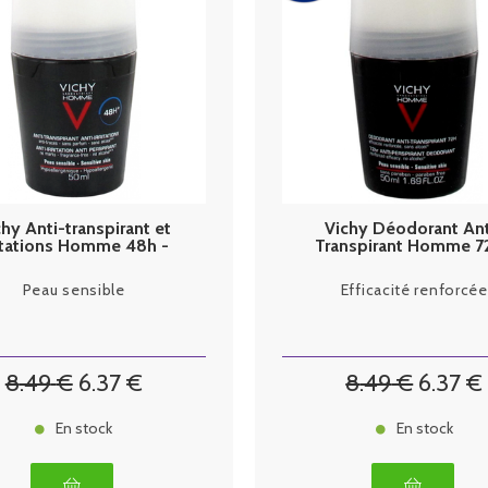
chy Anti-transpirant et
Vichy Déodorant Ant
ritations Homme 48h -
Transpirant Homme 72
50ml
50ml
Peau sensible
Efficacité renforcée
8
.49
€
6
.37
€
8
.49
€
6
.37
€
En stock
En stock