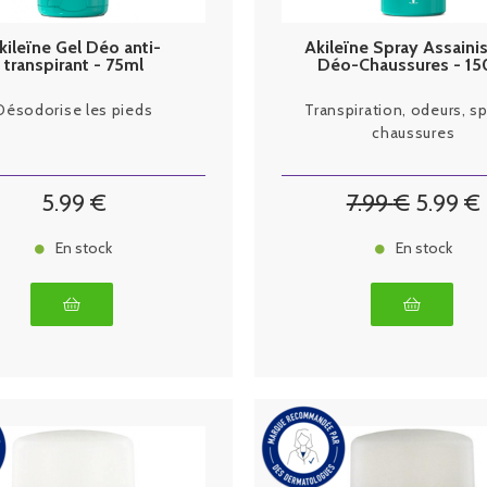
kileïne Gel Déo anti-
Akileïne Spray Assaini
transpirant - 75ml
Déo-Chaussures - 1
Désodorise les pieds
Transpiration, odeurs, sp
chaussures
5
.99
€
7
.99
€
5
.99
€
En stock
En stock