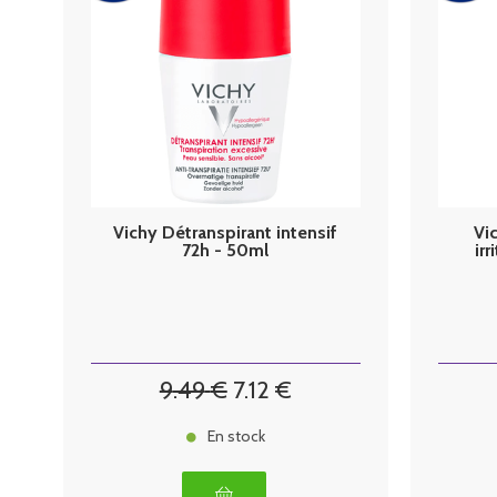
Vichy Détranspirant intensif
Vi
72h - 50ml
ir
9
.49
€
7
.12
€
En stock