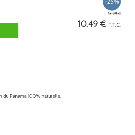
13
.99
€
10
.49
€
T.T.C.
lun du Panama 100% naturelle.