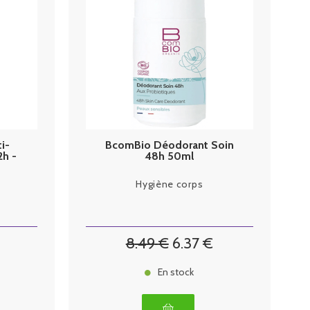
i-
BcomBio Déodorant Soin
h -
48h 50ml
Hygiène corps
8
.49
€
6
.37
€
En stock