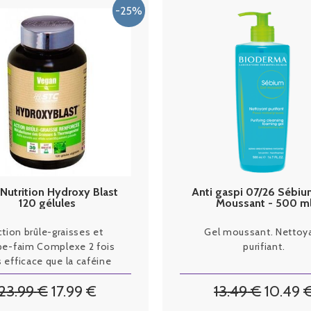
Nutrition Hydroxy Blast
Anti gaspi 07/26 Sébiu
120 gélules
Moussant - 500 m
Bioderma
ction brûle-graisses et
Gel moussant. Nettoy
e-faim Complexe 2 fois
purifiant.
s efficace que la caféine
23
.99
€
17
.99
€
13
.49
€
10
.49