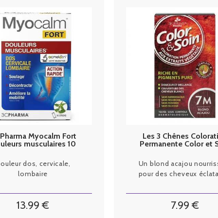
 Pharma Myocalm Fort
Les 3 Chênes Colorat
uleurs musculaires 10
Permanente Color et 
sticks
Blond Acajou 7M
ouleur dos, cervicale,
Un blond acajou nourris
lombaire
pour des cheveux éclata
13
.99
€
7
.99
€