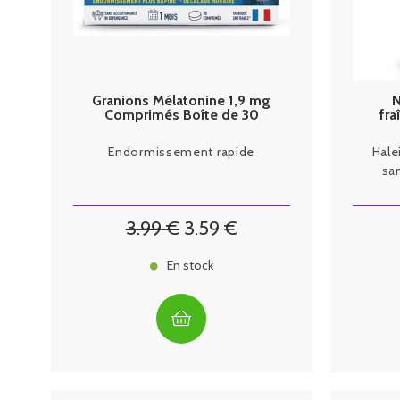
Granions Mélatonine 1,9 mg
N
Comprimés Boîte de 30
fra
Endormissement rapide
Hale
san
3
.99
€
3
.59
€
En stock