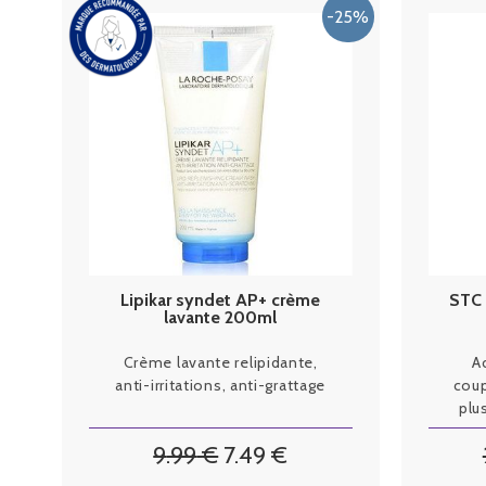
Lipikar syndet AP+ crème
STC 
lavante 200ml
Crème lavante relipidante,
A
anti-irritations, anti-grattage
coup
plu
9
.99
€
7
.49
€