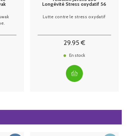
wak
Longévité Stress oxydatif 56
gélules
eswak
Lutte contre le stress oxydatif
he.
29
.95
€
En stock