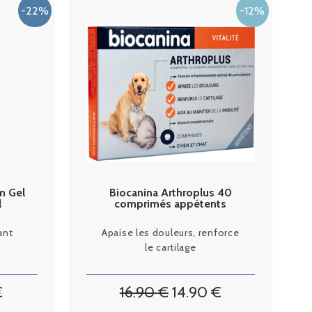
m Gel
Biocanina Arthroplus 40
l
comprimés appétents
ant
Apaise les douleurs, renforce
le cartilage
€
16
.90
€
14
.90
€