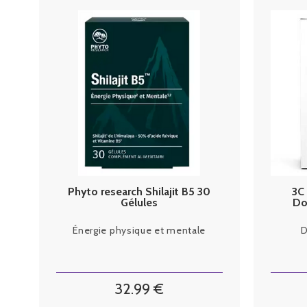
Phyto research Shilajit B5 30
3C
Gélules
Do
Énergie physique et mentale
D
32
.99
€