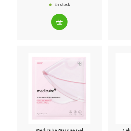
En stock
Medicube Masque Gel
Cel