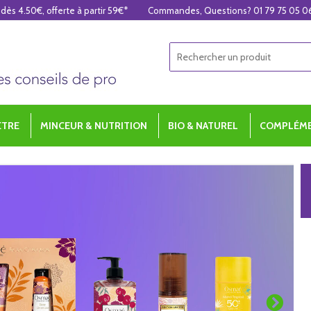
 dès 4.50€, offerte à partir 59€*
Commandes, Questions? 01 79 75 05 0
ÊTRE
MINCEUR & NUTRITION
BIO & NATUREL
COMPLÉME