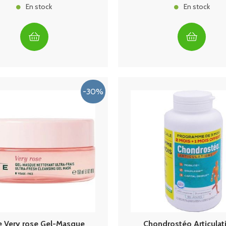
En stock
En stock
 Very rose Gel-Masque
Chondrostéo Articulat