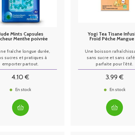
ude Mints Capsules
Yogi Tea Tisane Infus
îcheur Menthe poivrée
Froid Pêche Mangue 
sachets
ine fraîche longue durée,
Une boisson rafraîchiss
s sucres et pratiques à
sans sucre et sans café
emporter partout.
parfaite pour l'été.
4
.10
€
3
.99
€
En stock
En stock