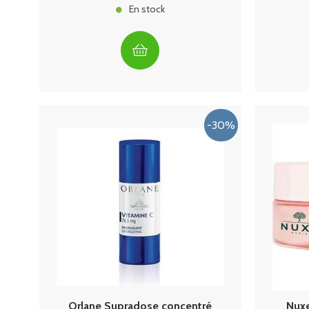
En stock
Orlane Supradose concentré
Nuxe