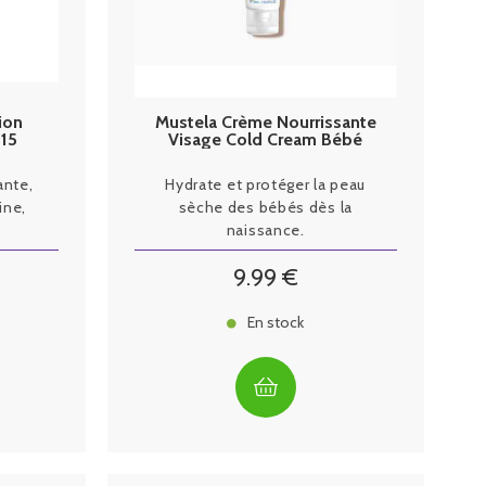
ion
Mustela Crème Nourrissante
15
Visage Cold Cream Bébé
40ml
ante,
Hydrate et protéger la peau
ine,
sèche des bébés dès la
naissance.
9
.99
€
En stock