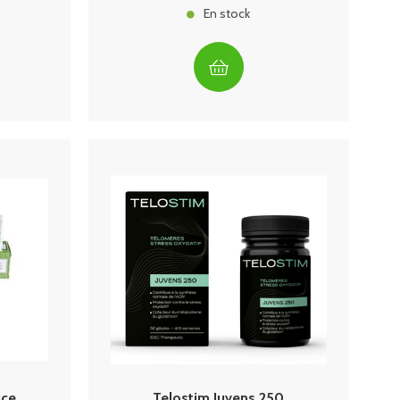
En stock
ice
Telostim Juvens 250