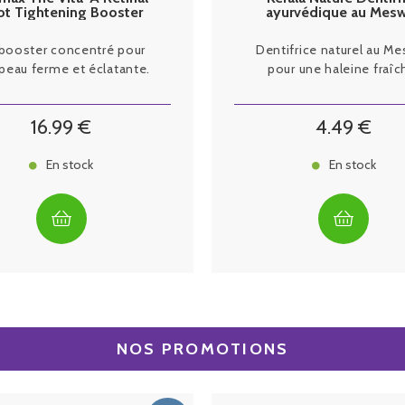
ot Tightening Booster
ayurvédique au Mes
Sérum 15ml
menthe
booster concentré pour
Dentifrice naturel au M
peau ferme et éclatante.
pour une haleine fraîc
16
.99
€
4
.49
€
En stock
En stock
NOS PROMOTIONS