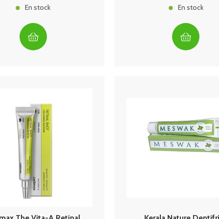
En stock
En stock
imax The Vita-A Retinal
Kerala Nature Dentifr