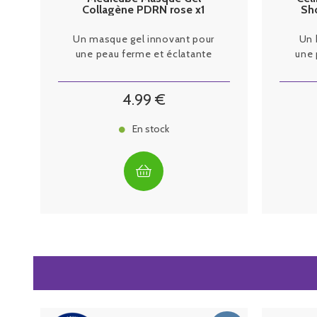
Collagène PDRN rose x1
Sh
Un masque gel innovant pour
Un 
une peau ferme et éclatante
une 
4
.99
€
En stock