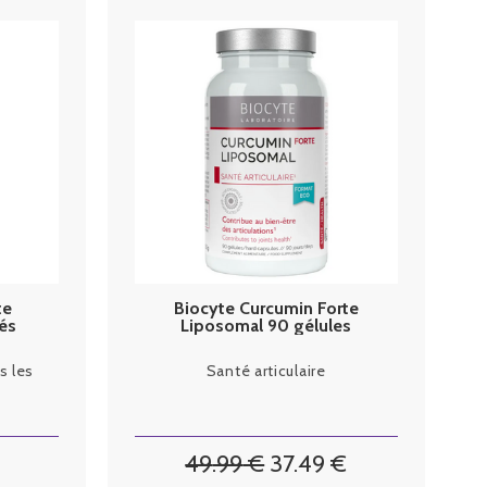
te
Biocyte Curcumin Forte
és
Liposomal 90 gélules
s les
Santé articulaire
49
.99
€
37
.49
€