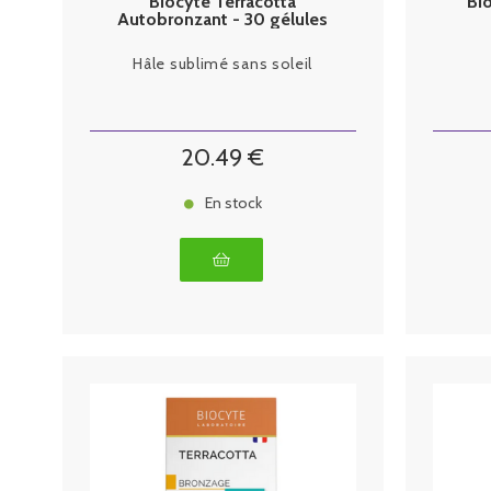
Biocyte Terracotta
Bi
Autobronzant - 30 gélules
Hâle sublimé sans soleil
20
.49
€
En stock