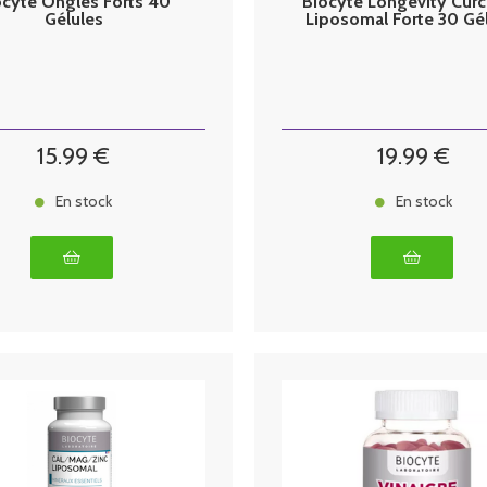
ocyte Ongles Forts 40
Biocyte Longevity Cur
Gélules
Liposomal Forte 30 Gé
15
.99
€
19
.99
€
En stock
En stock