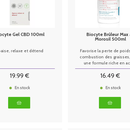
ocyte Gel CBD 100ml
Biocyte Brûleur Max 
Morosil 500ml
aise, relaxe et détend
Favorise la perte de poids
combustion des graisses
une formule riche en ac
naturels.
19
.99
€
16
.49
€
En stock
En stock