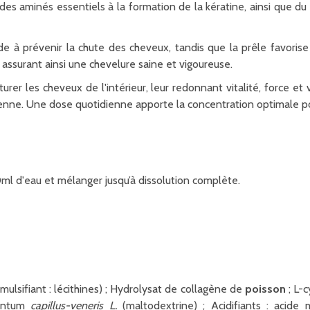
 aminés essentiels à la formation de la kératine, ainsi que du co
ide à prévenir la chute des cheveux, tandis que la prêle favorise
ssurant ainsi une chevelure saine et vigoureuse.
rer les cheveux de l'intérieur, leur redonnant vitalité, force e
dienne. Une dose quotidienne apporte la concentration optimale po
ml d'eau et mélanger jusqu’à dissolution complète.
émulsifiant : lécithines) ; Hydrolysat de collagène de
poisson
; L-c
iantum
capillus-veneris L.
(maltodextrine) ; Acidifiants : acide 