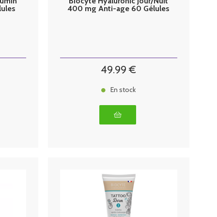
cumin
Biocyte Hyaluronic Jour/Nuit
lules
400 mg Anti-age 60 Gélules
49
.99
€
En stock