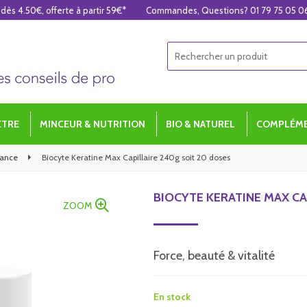
 dès 4.50€, offerte à partir 59€*
Commandes, Questions? 01 79 75 05 0
ÊTRE
MINCEUR & NUTRITION
BIO & NATUREL
COMPLÉME
sance
Biocyte Keratine Max Capillaire 240g soit 20 doses
BIOCYTE KERATINE MAX CA
ZOOM
Force, beauté & vitalité
En stock