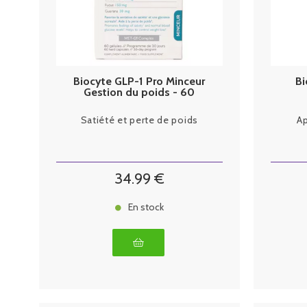
Biocyte GLP-1 Pro Minceur
Bi
Gestion du poids - 60
gélules
Satiété et perte de poids
Ap
34
.99
€
En stock