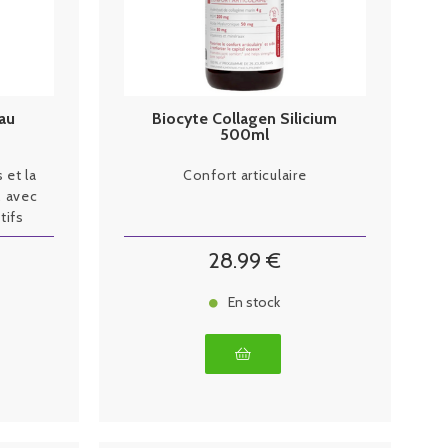
au
Biocyte Collagen Silicium
500ml
 et la
Confort articulaire
, avec
tifs
28
.99
€
En stock