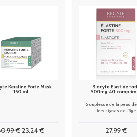
yte Keratine Forte Mask
Biocyte Elastine for
150 ml
500mg 40 comprim
Souplesse de la peau dè
1ers signes de l’âge
30
.99
€
23
.24
€
27
.99
€