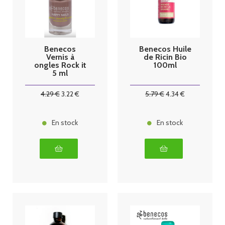
Benecos
Benecos Huile
Vernis à
de Ricin Bio
ongles Rock it
100ml
5 ml
4
.29
€
3
.22
€
5
.79
€
4
.34
€
En stock
En stock