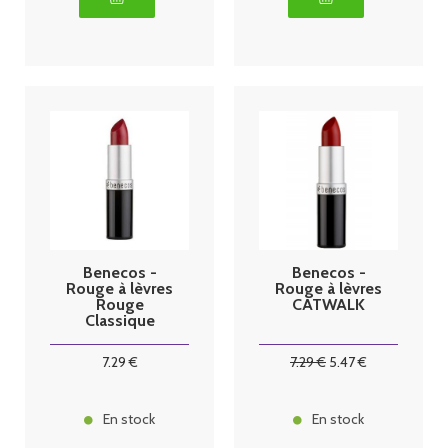
Benecos -
Benecos -
Rouge à lèvres
Rouge à lèvres
Rouge
CATWALK
Classique
7
.29
€
7
.29
€
5
.47
€
En stock
En stock