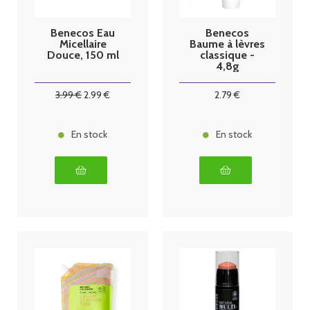
Benecos Eau
Benecos
Micellaire
Baume à lèvres
Douce, 150 ml
classique -
4,8g
3
.99
€
2
.99
€
2
.79
€
En stock
En stock