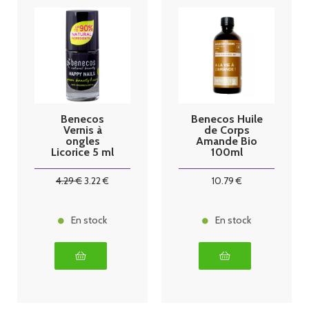
Benecos
Benecos Huile
Vernis à
de Corps
ongles
Amande Bio
Licorice 5 ml
100ml
4
.29
€
3
.22
€
10
.79
€
En stock
En stock