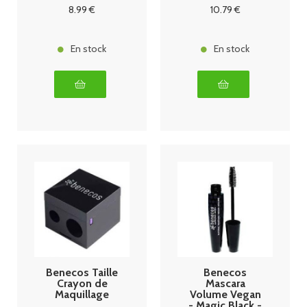
8
.99
€
10
.79
€
En stock
En stock
Benecos Taille
Benecos
Crayon de
Mascara
Maquillage
Volume Vegan
- Magic Black -