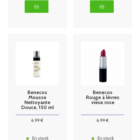
Benecos
Benecos
Mousse
Rouge à lèvres
Nettoyante
vieux rose
Douce, 150 ml
6
.99
€
6
.99
€
En stock
En stock