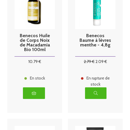
Benecos Huile
Benecos
de Corps Noix
Baume à lèvres
de Macadamia
menthe - 4,8g
Bio 100ml
10
.79
€
2
.79
€
2
.09
€
En stock
En rupture de
stock