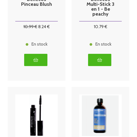
Pinceau Blush
Multi-Stick 3
en 1 - Be
peachy
10
.99
€
8
.24
€
10
.79
€
En stock
En stock