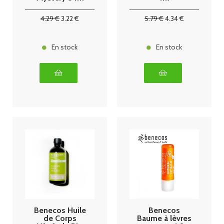
4
.29
€
3
.22
€
5
.79
€
4
.34
€
En stock
En stock
Benecos Huile
Benecos
de Corps
Baume à lèvres