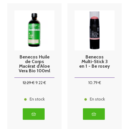
Benecos Huile
Benecos
de Corps
Multi-Stick 3
Macérat d'Aloe
en 1 - Be rosey
Vera Bio 100ml
12
.29
€
9
.22
€
10
.79
€
En stock
En stock