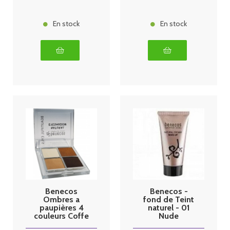
En stock
En stock
Benecos
Benecos -
Ombres a
fond de Teint
paupières 4
naturel - 01
couleurs Coffe
Nude
and Cream