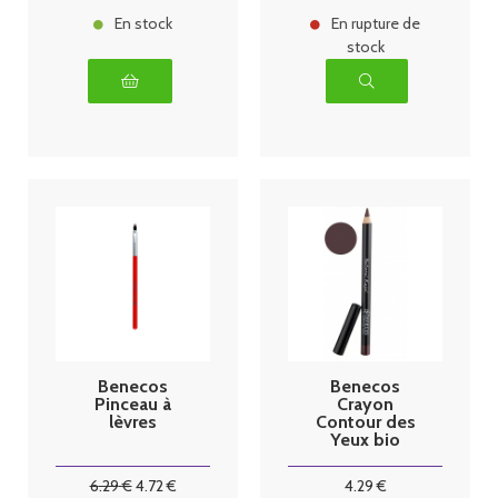
En stock
En rupture de
stock
Benecos
Benecos
Pinceau à
Crayon
lèvres
Contour des
Yeux bio
Marron
6
.29
€
4
.72
€
4
.29
€