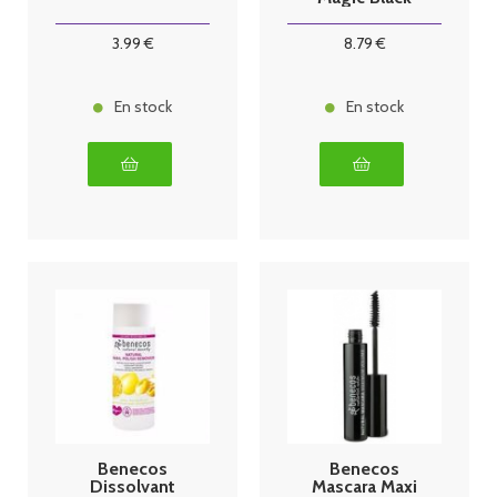
8 ml
3
.99
€
8
.79
€
En stock
En stock
Benecos
Benecos
Dissolvant
Mascara Maxi