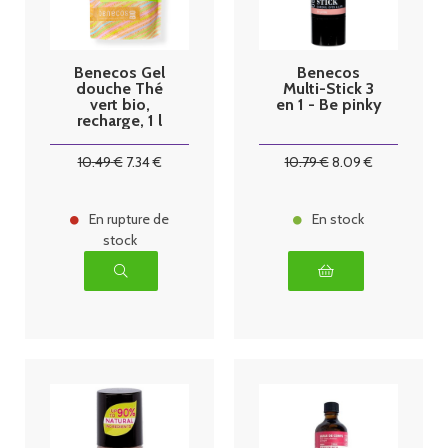
Benecos Gel
Benecos
douche Thé
Multi-Stick 3
vert bio,
en 1 - Be pinky
recharge, 1 l
10
.49
€
7
.34
€
10
.79
€
8
.09
€
En rupture de
En stock
stock