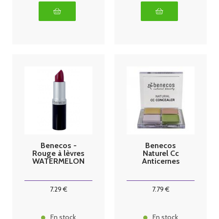
Benecos -
Benecos
Rouge à lèvres
Naturel Cc
WATERMELON
Anticernes
7
.29
€
7
.79
€
En stock
En stock