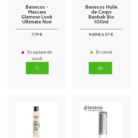
Benecos -
Benecos Huile
Mascara
de Corps
Glamour Look
Baobab Bio
Ultimate Noir
100ml
7
.79
€
9
.29
€
6
.97
€
En rupture de
En stock
stock