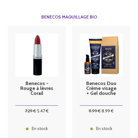
BENECOS MAQUILLAGE BIO
Benecos -
Benecos Duo
Rouge à lèvres
Crème visage
Corail
+ Gel douche
7
.29
€
5
.47
€
11
.99
€
8
.99
€
En stock
En stock