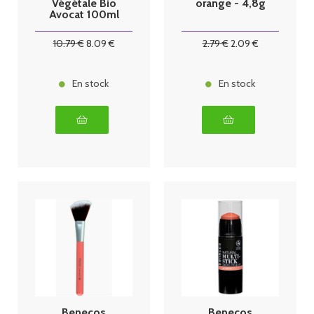
Végétale Bio
orange - 4,8g
Avocat 100ml
10
.79
€
8
.09
€
2
.79
€
2
.09
€
En stock
En stock
Benecos
Benecos