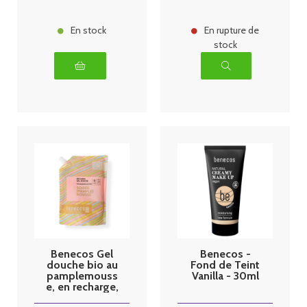
En stock
En rupture de
stock
Benecos Gel
Benecos -
douche bio au
Fond de Teint
pamplemouss
Vanilla - 30ml
e, en recharge,
1 l