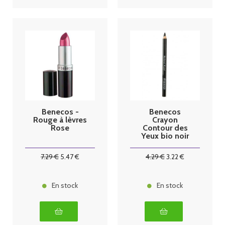
Benecos -
Benecos
Rouge à lèvres
Crayon
Rose
Contour des
Yeux bio noir
7
.29
€
5
.47
€
4
.29
€
3
.22
€
En stock
En stock