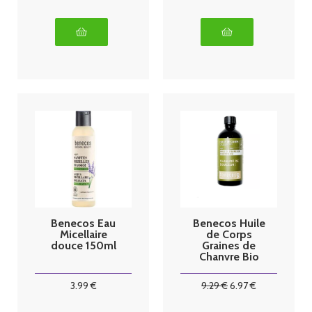
Benecos Eau
Benecos Huile
Micellaire
de Corps
douce 150ml
Graines de
Chanvre Bio
100ml
3
.99
€
9
.29
€
6
.97
€