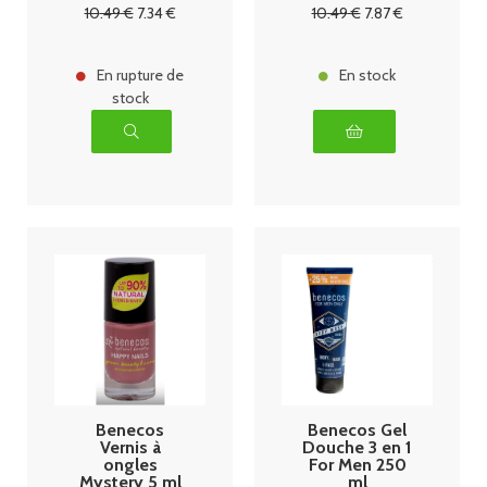
10
.49
€
7
.34
€
10
.49
€
7
.87
€
En rupture de
En stock
stock
Benecos
Benecos Gel
Vernis à
Douche 3 en 1
ongles
For Men 250
Mystery 5 ml
ml