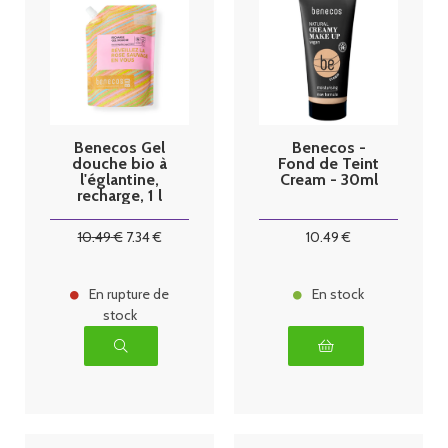
Benecos Gel
Benecos -
douche bio à
Fond de Teint
l'églantine,
Cream - 30ml
recharge, 1 l
10
.49
€
7
.34
€
10
.49
€
En rupture de
En stock
stock