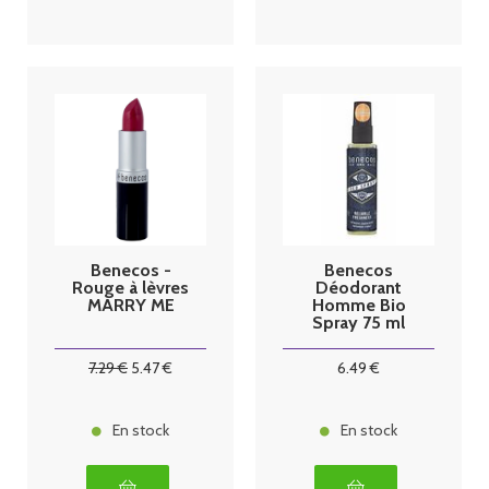
Benecos -
Benecos
Rouge à lèvres
Déodorant
MARRY ME
Homme Bio
Spray 75 ml
7
.29
€
5
.47
€
6
.49
€
En stock
En stock