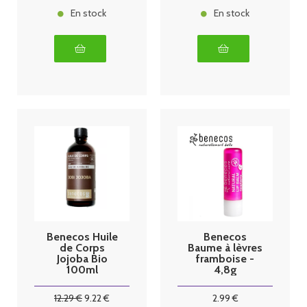
En stock
En stock
Benecos Huile
Benecos
de Corps
Baume à lèvres
Jojoba Bio
framboise -
100ml
4,8g
12
.29
€
9
.22
€
2
.99
€