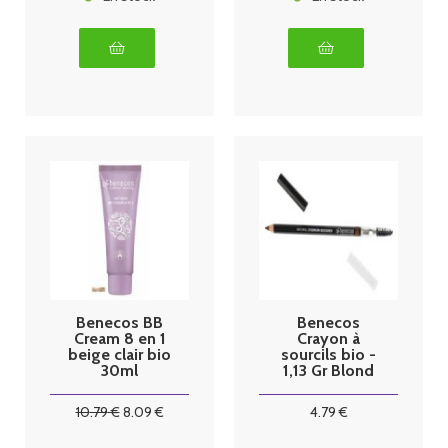
Benecos BB
Benecos
Cream 8 en 1
Crayon à
beige clair bio
sourcils bio -
30ml
1,13 Gr Blond
10
.79
€
8
.09
€
4
.79
€