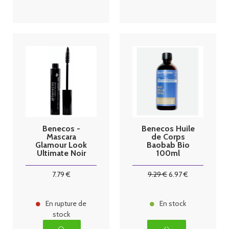
Benecos -
Benecos Huile
Mascara
de Corps
Glamour Look
Baobab Bio
Ultimate Noir
100ml
7
.79
€
9
.29
€
6
.97
€
En rupture de
En stock
stock