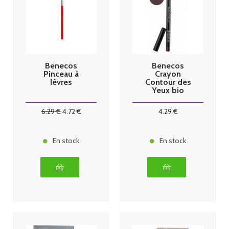
Benecos
Benecos
Pinceau à
Crayon
lèvres
Contour des
Yeux bio
Marron
6
.29
€
4
.72
€
4
.29
€
En stock
En stock