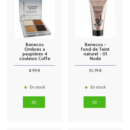
Benecos
Benecos -
Ombres a
fond de Teint
paupières 4
naturel - 01
couleurs Coffe
Nude
and Cream
8
.99
€
10
.79
€
En stock
En stock