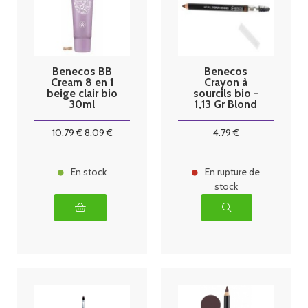
Benecos BB
Benecos
Cream 8 en 1
Crayon à
beige clair bio
sourcils bio -
30ml
1,13 Gr Blond
10
.79
€
8
.09
€
4
.79
€
En stock
En rupture de
stock