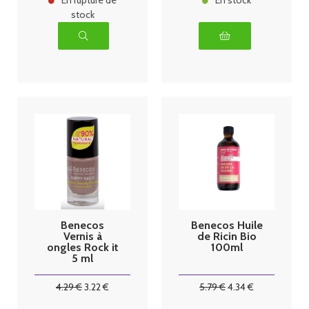
En rupture de
En stock
stock
Benecos
Benecos Huile
Vernis à
de Ricin Bio
ongles Rock it
100ml
5 ml
4
.29
€
3
.22
€
5
.79
€
4
.34
€