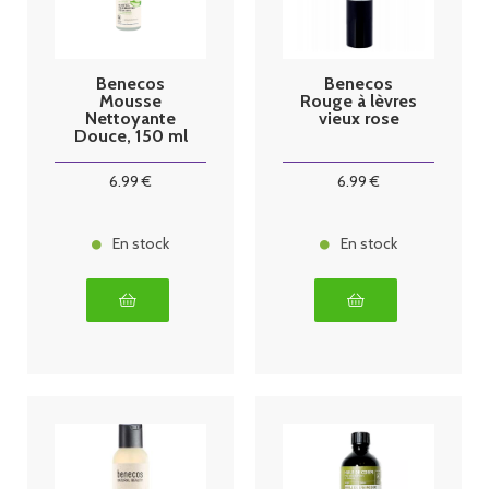
Benecos
Benecos
Mousse
Rouge à lèvres
Nettoyante
vieux rose
Douce, 150 ml
6
.99
€
6
.99
€
En stock
En stock