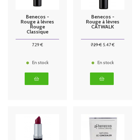
Benecos -
Benecos -
Rouge à lèvres
Rouge à lèvres
Rouge
CATWALK
Classique
7
.29
€
7
.29
€
5
.47
€
En stock
En stock