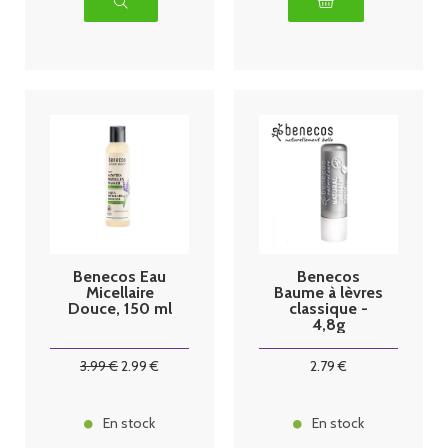
Benecos Eau
Benecos
Micellaire
Baume à lèvres
Douce, 150 ml
classique -
4,8g
3
.99
€
2
.99
€
2
.79
€
En stock
En stock