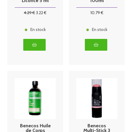
Licorice 5 ml
100ml
4
.29
€
3
.22
€
10
.79
€
En stock
En stock
Benecos Huile
Benecos
de Corps
Multi-Stick 3