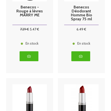
Benecos -
Benecos
Rouge à lèvres
Déodorant
MARRY ME
Homme Bio
Spray 75 ml
7
.29
€
5
.47
€
6
.49
€
En stock
En stock