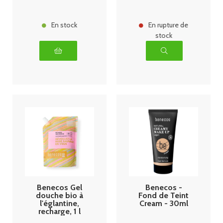
En stock
En rupture de
stock
Benecos Gel
Benecos -
douche bio à
Fond de Teint
l'églantine,
Cream - 30ml
recharge, 1 l