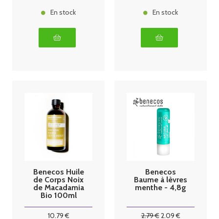
En stock
En stock
Benecos Huile
Benecos
de Corps Noix
Baume à lèvres
de Macadamia
menthe - 4,8g
Bio 100ml
10
.79
€
2
.79
€
2
.09
€