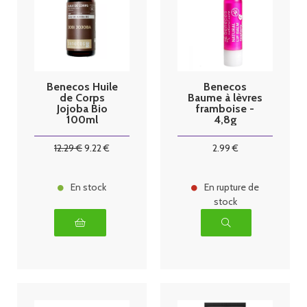
Benecos Huile
Benecos
de Corps
Baume à lèvres
Jojoba Bio
framboise -
100ml
4,8g
12
.29
€
9
.22
€
2
.99
€
En stock
En rupture de
stock