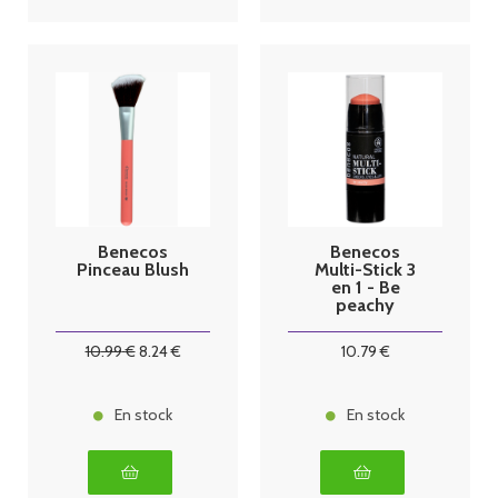
Benecos
Benecos
Pinceau Blush
Multi-Stick 3
en 1 - Be
peachy
10
.99
€
8
.24
€
10
.79
€
En stock
En stock