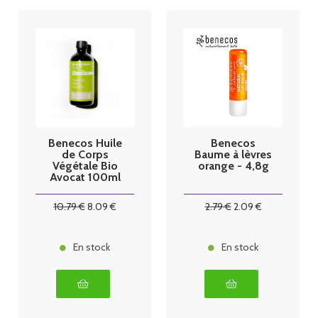
Benecos Huile
Benecos
de Corps
Baume à lèvres
Végétale Bio
orange - 4,8g
Avocat 100ml
10
.79
€
8
.09
€
2
.79
€
2
.09
€
En stock
En stock