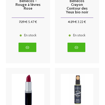
Benecos -
Benecos
Rouge à lèvres
Crayon
Rose
Contour des
Yeux bio noir
7
.29
€
5
.47
€
4
.29
€
3
.22
€
En stock
En stock