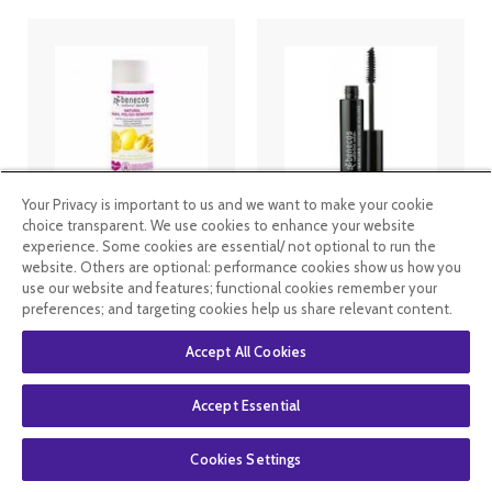
Your Privacy is important to us and we want to make your cookie
Benecos
Benecos
choice transparent. We use cookies to enhance your website
Dissolvant
Mascara Maxi
experience. Some cookies are essential/ not optional to run the
naturel sans
Volume Brun
website. Others are optional: performance cookies show us how you
acétone 125ml
use our website and features; functional cookies remember your
preferences; and targeting cookies help us share relevant content.
7
.79
€
7
.29
€
Accept All Cookies
En stock
En stock
Accept Essential
Cookies Settings