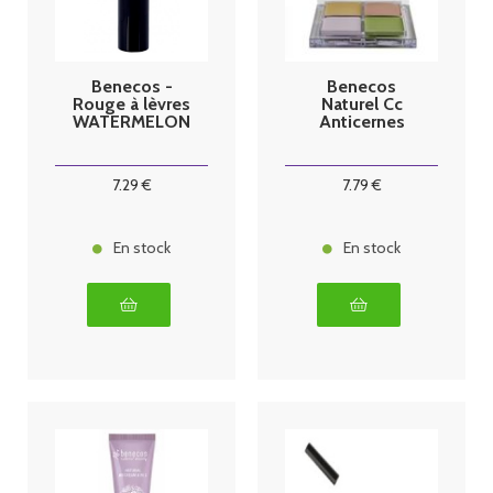
Benecos -
Benecos
Rouge à lèvres
Naturel Cc
WATERMELON
Anticernes
7
.29
€
7
.79
€
En stock
En stock