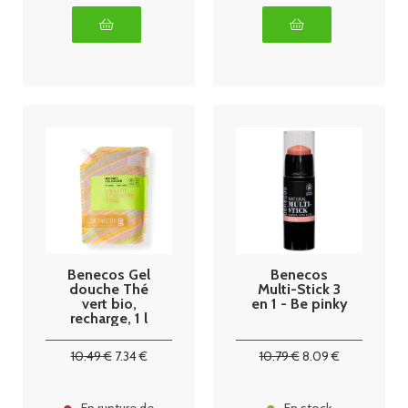
Benecos Gel
Benecos
douche Thé
Multi-Stick 3
vert bio,
en 1 - Be pinky
recharge, 1 l
10
.49
€
7
.34
€
10
.79
€
8
.09
€