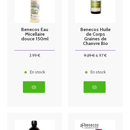
Benecos Eau
Benecos Huile
Micellaire
de Corps
douce 150ml
Graines de
Chanvre Bio
100ml
3
.99
€
9
.29
€
6
.97
€
En stock
En stock