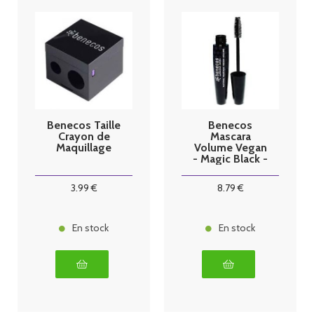
Benecos Taille
Benecos
Crayon de
Mascara
Maquillage
Volume Vegan
- Magic Black -
8 ml
3
.99
€
8
.79
€
En stock
En stock