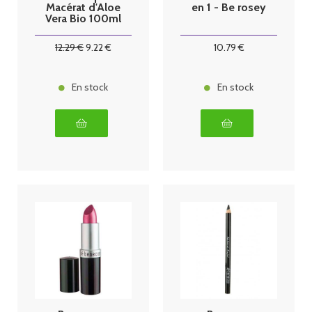
Macérat d'Aloe
en 1 - Be rosey
Vera Bio 100ml
12
.29
€
9
.22
€
10
.79
€
En stock
En stock