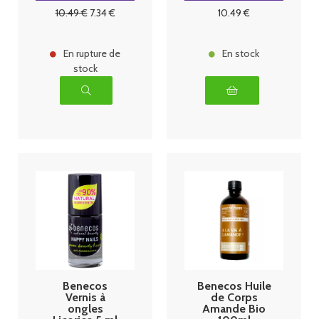
10
.49
€
7
.34
€
10
.49
€
En rupture de
En stock
stock
Benecos
Benecos Huile
Vernis à
de Corps
ongles
Amande Bio