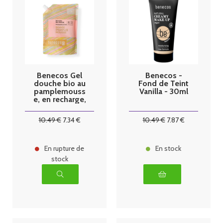
Benecos Gel
Benecos -
douche bio au
Fond de Teint
pamplemouss
Vanilla - 30ml
e, en recharge,
1 l
10
.49
€
7
.34
€
10
.49
€
7
.87
€
En rupture de
En stock
stock