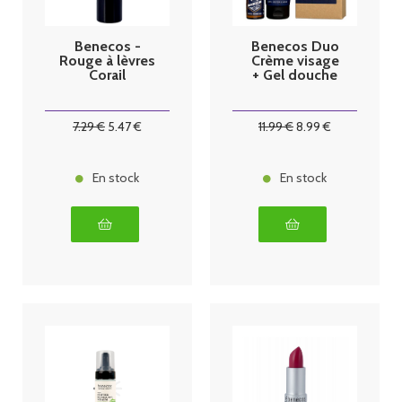
Benecos -
Benecos Duo
Rouge à lèvres
Crème visage
Corail
+ Gel douche
7
.29
€
5
.47
€
11
.99
€
8
.99
€
En stock
En stock