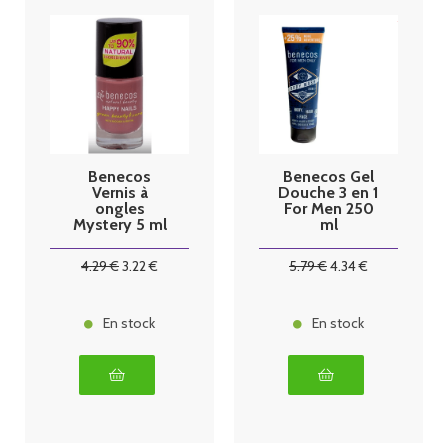
Benecos
Benecos Gel
Vernis à
Douche 3 en 1
ongles
For Men 250
Mystery 5 ml
ml
4
.29
€
3
.22
€
5
.79
€
4
.34
€
En stock
En stock