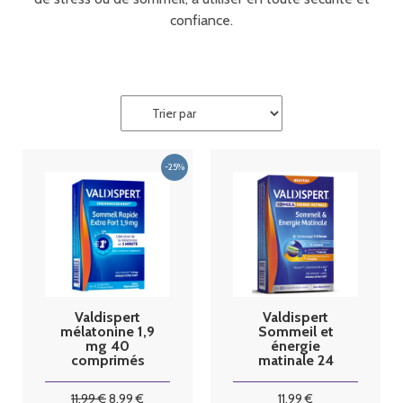
confiance.
Valdispert
Valdispert
mélatonine 1,9
Sommeil et
mg 40
énergie
comprimés
matinale 24
orodispersible
comprimés
s
tricouches
11
.99
€
8
.99
€
11
.99
€