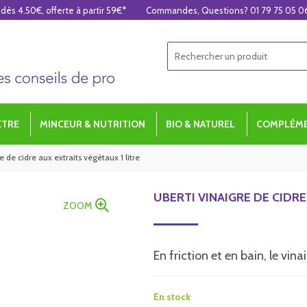
 dès 4.50€, offerte à partir 59€*
Commandes, Questions? 01 79 75 05 0
ÊTRE
MINCEUR & NUTRITION
BIO & NATUREL
COMPLÉME
e de cidre aux extraits végétaux 1 litre
UBERTI VINAIGRE DE CIDRE
ZOOM
En friction et en bain, le vin
En stock