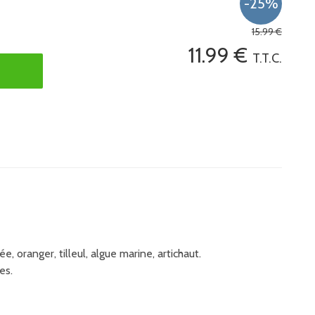
15
.99
€
11
.99
€
T.T.C.
, oranger, tilleul, algue marine, artichaut.
es.