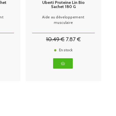
chet
Uberti Proteine Lin Bio
Sachet 180 G
nt
Aide au développement
musculaire
10
.49
€
7
.87
€
En stock