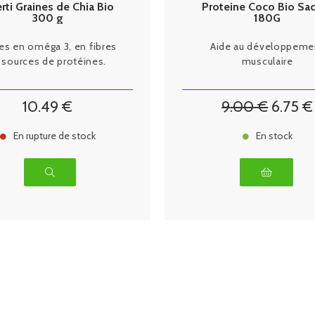
rti Graines de Chia Bio
Proteine Coco Bio Sa
300 g
180G
es en oméga 3, en fibres
Aide au développeme
 sources de protéines.
musculaire
10
.49
€
9
.00
€
6
.75
€
En rupture de stock
En stock