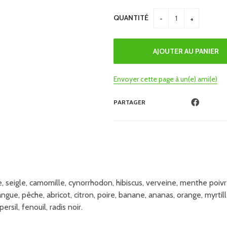
QUANTITÉ
Envoyer cette page à un(e) ami(e)
PARTAGER
e, seigle, camomille, cynorrhodon, hibiscus, verveine, menthe poivrée
ue, pêche, abricot, citron, poire, banane, ananas, orange, myrtill
rsil, fenouil, radis noir.