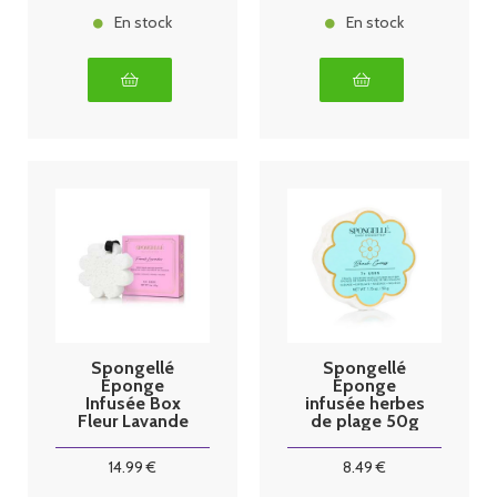
En stock
En stock
Spongellé
Spongellé
Éponge
Éponge
Infusée Box
infusée herbes
Fleur Lavande
de plage 50g
Française
14
.99
€
8
.49
€