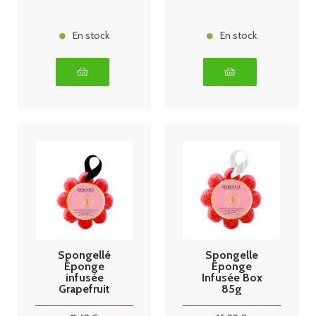
En stock
En stock
Spongellé
Spongelle
Éponge
Éponge
infusée
Infusée Box
Grapefruit
85g
Cassis
Pamplemouss
Spongellé 85g
e Cassis