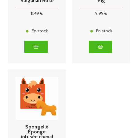
Bulgarian Rose
Pig
85g
11
.49
€
9
.99
€
En stock
En stock
Spongellé
Éponge
infusée cheval