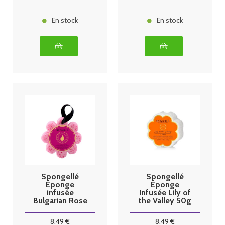
En stock
En stock
Spongellé
Spongellé
Éponge
Éponge
infusée
Infusée Lily of
Bulgarian Rose
the Valley 50g
50g
8
.49
€
8
.49
€