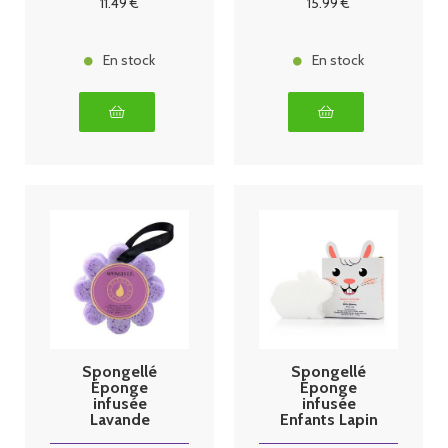
11
.49
€
15
.99
€
En stock
En stock
Spongellé
Spongellé
Éponge
Éponge
infusée
infusée
Lavande
Enfants Lapin
française
70g