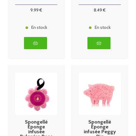
Spongellé 50g
9
.99
€
8
.49
€
En stock
En stock
Spongellé
Spongellé
Éponge
Éponge
infusée
infusée Peggy