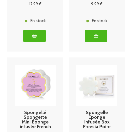
12
.99
€
9
.99
€
En stock
En stock
Spongellé
Spongelle
Spongette
Éponge
Mini Éponge
Infusée Box
infusée French
Freesia Poire
Lavender