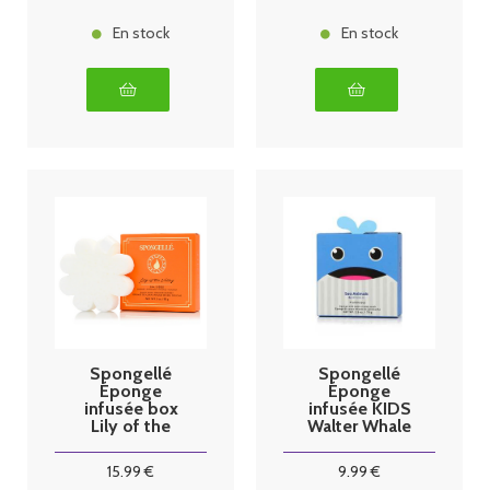
En stock
En stock
Spongellé
Spongellé
Éponge
Éponge
infusée box
infusée KIDS
Lily of the
Walter Whale
valley 85g
15
.99
€
9
.99
€