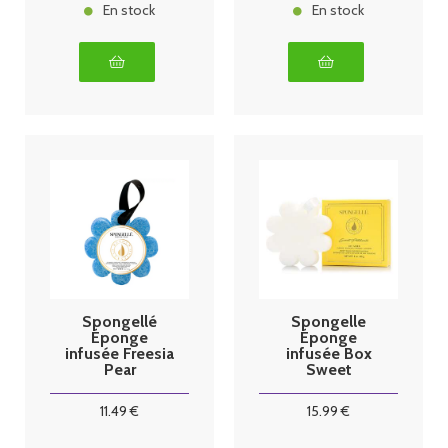
En stock
En stock
Spongellé
Spongelle
Éponge
Éponge
infusée Freesia
infusée Box
Pear
Sweet
Spongellé 85g
Patchouli
11
.49
€
15
.99
€