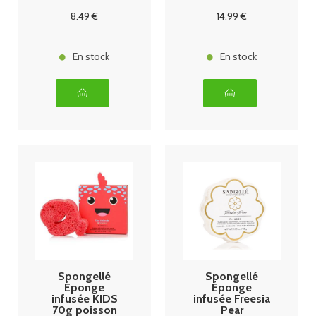
Spongellé 50g
8
.49
€
14
.99
€
En stock
En stock
Spongellé
Spongellé
Éponge
Éponge
infusée KIDS
infusée Freesia
70g poisson
Pear