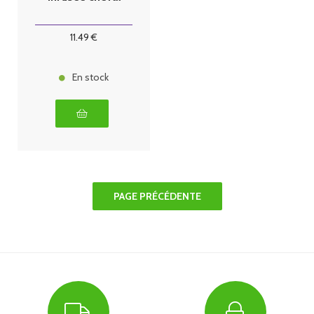
11
.49
€
En stock