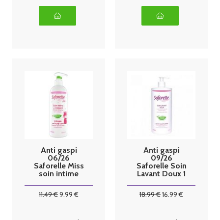
Anti gaspi
Anti gaspi
06/26
09/26
Saforelle Miss
Saforelle Soin
soin intime
Lavant Doux 1
enfant 500ml
Litre
11
.49
€
9
.99
€
18
.99
€
16
.99
€