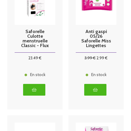
Saforelle
Anti gaspi
Culotte
05/26
menstruelle
Saforelle Miss
Classic - Flux
Lingettes
normal - Taille
Intimes
42
Biodégradable
23
.49
€
3
.99
€
2
.99
€
s Petites Filles
25 Pièces
En stock
En stock