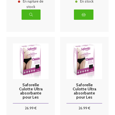
En rupture de
En stock
stock
Saforelle
Saforelle
Culotte Ultra
Culotte Ultra
absorbante
absorbante
pour Les
pour Les
règles Taille
règles Taille
M/38
L/40
26
.99
€
26
.99
€