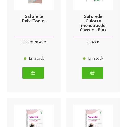
Saforelle
Saforelle
Pelvi'Tonic+
Culotte
menstruelle
Classic - Flux
normal - Taille
34/36
37
.99
€
28
.49
€
23
.49
€
En stock
En stock