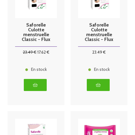
Saforelle
Saforelle
Culotte
Culotte
menstruelle
menstruelle
Classic - Flux
Classic - Flux
normal - Taille
normal - Taille
38
40
23
.49
€
17
.62
€
23
.49
€
En stock
En stock