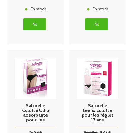
En stock
En stock
Saforelle
Saforelle
Culotte Ultra
teens culotte
absorbante
pour les règles
pour Les
12 ans
règles Taille
XL/42
26
.99
€
25
.99
€
19
.49
€