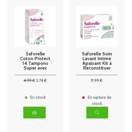
Saforelle
Saforelle Soin
Coton Protect
Lavant Intime
14 Tampons
Apaisant Kit à
Super avec
Reconstituer
Applicateur
Recharge 4
Bâtonnets
4
.99
€
3
.74
€
11
.99
€
En stock
En rupture de
stock