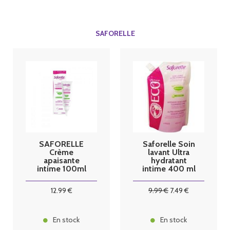
SAFORELLE
SAFORELLE
Saforelle Soin
Crème
lavant Ultra
apaisante
hydratant
intime 100ml
intime 400 ml
éco recharge
12
.99
€
9
.99
€
7
.49
€
En stock
En stock