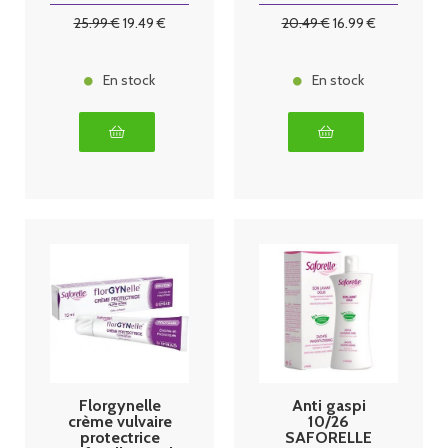
25
.99
€
19
.49
€
20
.49
€
16
.99
€
En stock
En stock
Florgynelle
Anti gaspi
crème vulvaire
10/26
protectrice
SAFORELLE