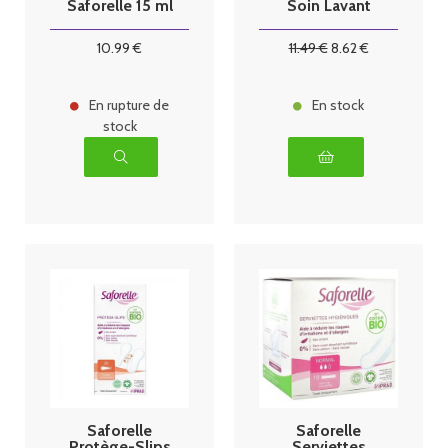
Saforelle 15 ml
Soin Lavant
Doux 500ml
10
.99
€
11
.49
€
8
.62
€
En rupture de
En stock
stock
Saforelle
Saforelle
Protège-Slips
Serviettes