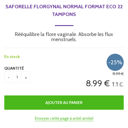
SAFORELLE FLORGYNAL NORMAL FORMAT ECO 22
TAMPONS
Rééquilibre la flore vaginale. Absorbe les flux
menstruels.
En stock
QUANTITÉ
11
.99
€
8
.99
€
T.T.C.
Envoyer cette page à un(e) ami(e)