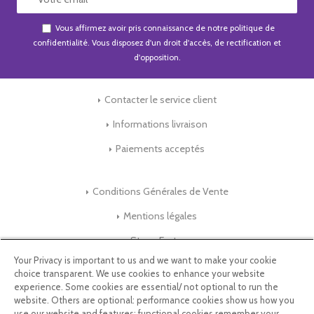
Vous affirmez avoir pris connaissance de notre
politique de
confidentialité
. Vous disposez d'un droit d'accès, de rectification et
d'opposition.
Contacter le service client
Informations livraison
Paiements acceptés
Conditions Générales de Vente
Mentions légales
Store-Factory
Your Privacy is important to us and we want to make your cookie
choice transparent. We use cookies to enhance your website
Qui Sommes nous ?
experience. Some cookies are essential/ not optional to run the
website. Others are optional: performance cookies show us how you
Parrainage
use our website and features; functional cookies remember your