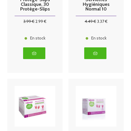
Classique, 30
Hygiéniques
Protège-Slips
Normal 10
Serviettes
Hygiéniques
3
.99
€
2
.99
€
4
.49
€
3
.37
€
En stock
En stock