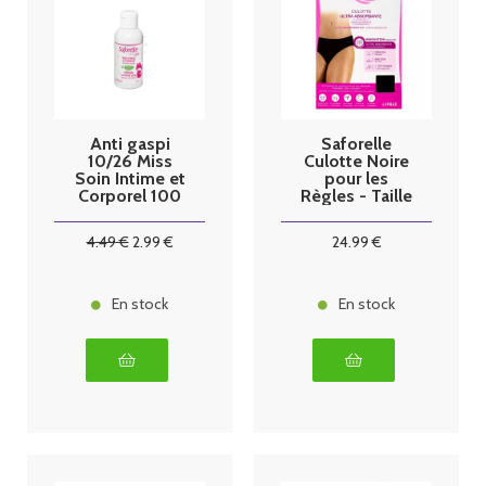
Anti gaspi
Saforelle
10/26 Miss
Culotte Noire
Soin Intime et
pour les
Corporel 100
Règles - Taille
ml
: 44
4
.49
€
2
.99
€
24
.99
€
En stock
En stock