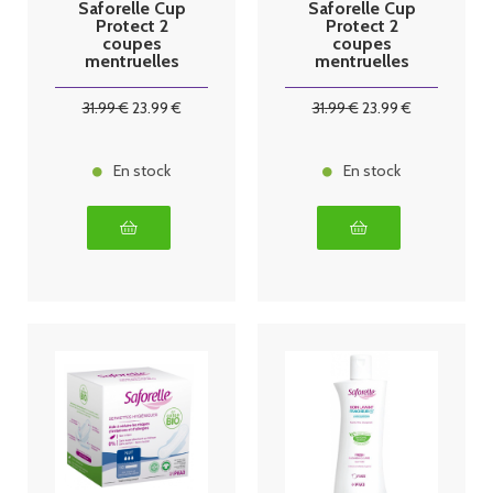
Saforelle Cup
Saforelle Cup
Protect 2
Protect 2
coupes
coupes
mentruelles
mentruelles
taille 1
taille 2
31
.99
€
23
.99
€
31
.99
€
23
.99
€
En stock
En stock