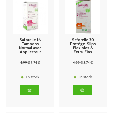
Saforelle 16
Saforelle 30
Tampons
Protège-Slips
Normal avec
Flexibles &
Applicateur
Extra-Fins
4
.99
€
3
.74
€
4
.99
€
3
.74
€
En stock
En stock