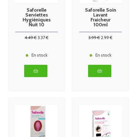
Saforelle
Saforelle Soin
Serviettes
Lavant
Hygiéniques
Fraicheur
Nuit 10
100ml
Serviettes
Hygiéniques
4
.49
€
3
.37
€
3
.99
€
2
.99
€
En stock
En stock