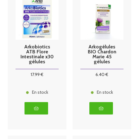
Arkobiotics
Arkogélules
ATB Flore
BIO Chardon
Intestinale x30
Marie 45
gélules
gélules
Arkopharma
17
.99
€
6
.40
€
En stock
En stock