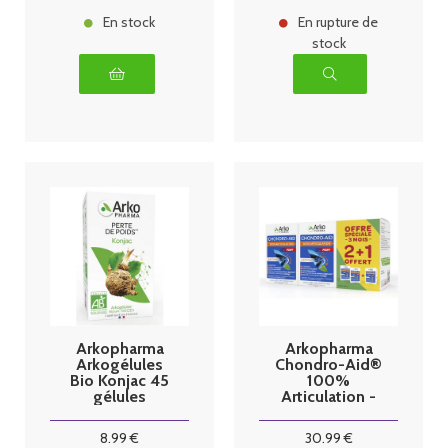
En stock
En rupture de
stock
Arkopharma
Arkopharma
Arkogélules
Chondro-Aid®
Bio Konjac 45
100%
gélules
Articulation -
60 gélules x3
8
.99
€
30
.99
€