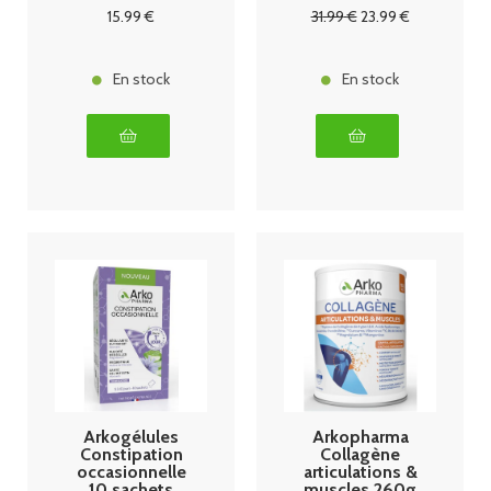
15
.99
€
31
.99
€
23
.99
€
En stock
En stock
Arkogélules
Arkopharma
Constipation
Collagène
occasionnelle
articulations &
10 sachets
muscles 260g