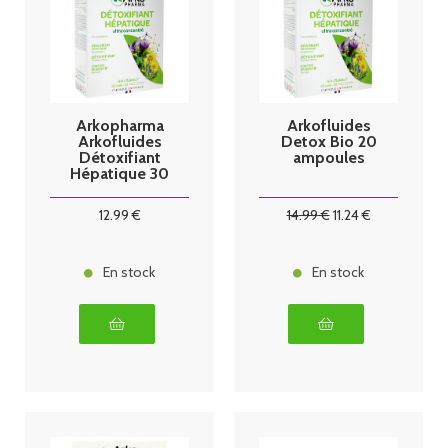
Arkopharma
Arkofluides
Arkofluides
Detox Bio 20
Détoxifiant
ampoules
Hépatique 30
Ampoules
12
.99
€
14
.99
€
11
.24
€
En stock
En stock