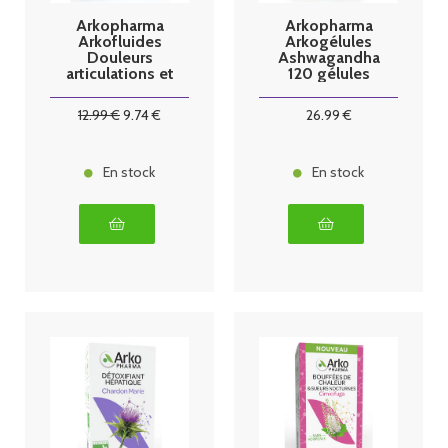
Arkopharma
Arkopharma
Arkofluides
Arkogélules
Douleurs
Ashwagandha
articulations et
120 gélules
musculaires 20
ampoules
12
.99
€
9
.74
€
26
.99
€
En stock
En stock