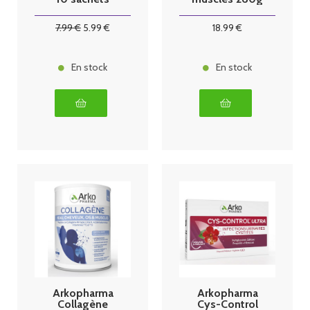
7
.99
€
5
.99
€
18
.99
€
En stock
En stock
Arkopharma
Arkopharma
Collagène
Cys-Control