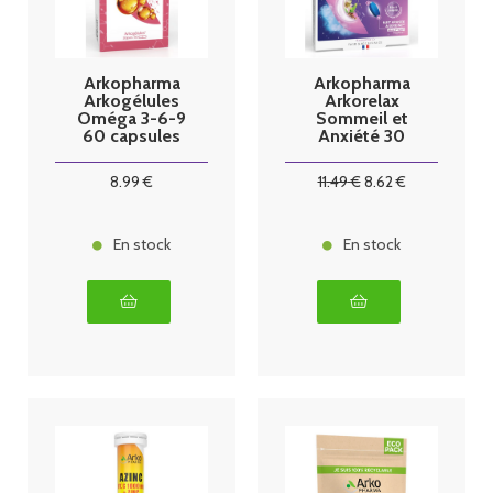
Arkopharma
Arkopharma
Arkogélules
Arkorelax
Oméga 3-6-9
Sommeil et
60 capsules
Anxiété 30
comprimés
8
.99
€
11
.49
€
8
.62
€
En stock
En stock