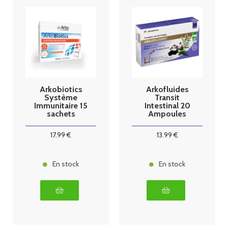
Arkobiotics
Arkofluides
Système
Transit
Immunitaire 15
Intestinal 20
sachets
Ampoules
17
.99
€
13
.99
€
En stock
En stock