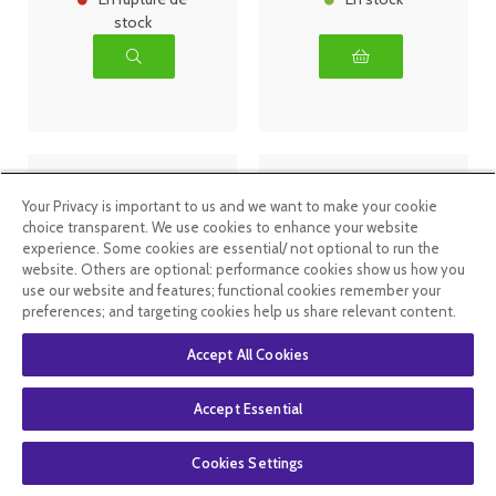
stock
Your Privacy is important to us and we want to make your cookie
choice transparent. We use cookies to enhance your website
experience. Some cookies are essential/ not optional to run the
website. Others are optional: performance cookies show us how you
use our website and features; functional cookies remember your
preferences; and targeting cookies help us share relevant content.
Accept All Cookies
ArkoRoyal
Arkopharma
Gelée royale
Expert Minceur
Bio 1500mg
GLP-1
Accept Essential
20 ampoules
Pot/270G
13
.49
€
28
.49
€
Cookies Settings