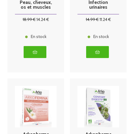
Peau, cheveux,
Infection
os et muscles
urinaires
260g
cystites 15
gélules
18
.99
€
14
.24
€
14
.99
€
11
.24
€
En stock
En stock