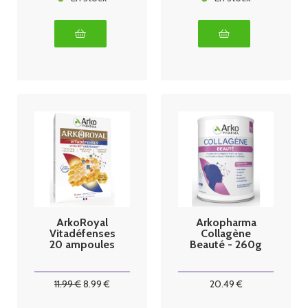
ArkoRoyal
Arkopharma
Vitadéfenses
Collagène
20 ampoules
Beauté - 260g
11
.99
€
8
.99
€
20
.49
€