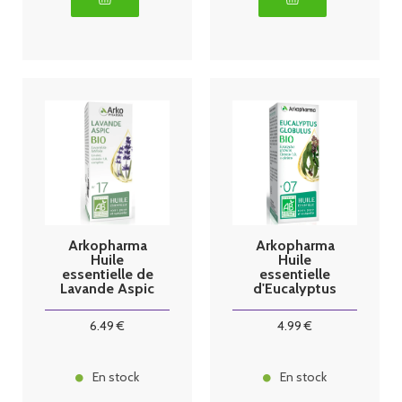
Arkopharma
Arkopharma
Huile
Huile
essentielle de
essentielle
Lavande Aspic
d'Eucalyptus
BIO 10ml
Globulus BIO
10ml
6
.49
€
4
.99
€
En stock
En stock