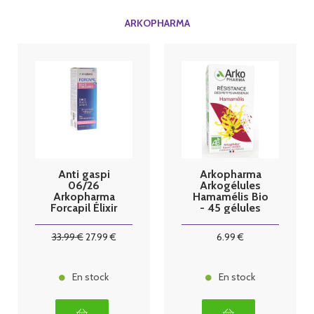
ARKOPHARMA
Anti gaspi
Arkopharma
06/26
Arkogélules
Arkopharma
Hamamélis Bio
Forcapil Élixir
- 45 gélules
Croissance 50
ml
33
.99
€
27
.99
€
6
.99
€
En stock
En stock