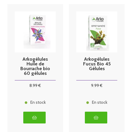
Arkogélules
Arkogélules
Huile de
Fucus Bio 45
Bourrache bio
Gélules
60 gélules
8
.99
€
9
.99
€
En stock
En stock