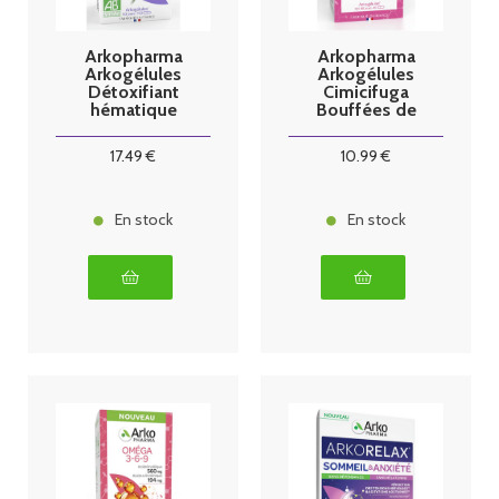
Arkopharma
Arkopharma
Arkogélules
Arkogélules
Détoxifiant
Cimicifuga
hématique
Bouffées de
Chardon Marie
Chaleur 60
150 gélules
gélules
17
.49
€
10
.99
€
En stock
En stock