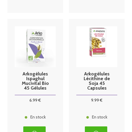
Arkogélules
Arkogélules
Ispaghul
Lécithine de
Mucivital Bio
Soja 45
45 Gélules
Capsules
6
.99
€
9
.99
€
En stock
En stock