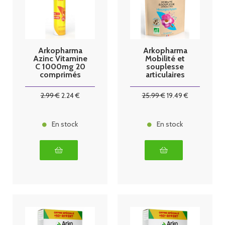
Arkopharma
Arkopharma
Azinc Vitamine
Mobilité et
C 1000mg 20
souplesse
comprimés
articulaires
effervescents
Harpagophytu
m 270 gélules
2
.99
€
2
.24
€
25
.99
€
19
.49
€
En stock
En stock