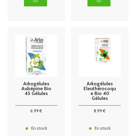
Arkogélules
Arkogélules
Aubépine Bio
Eleuthérocoqu
45 Gélules
e Bio 40
Gélules
6
.99
€
8
.99
€
En stock
En stock