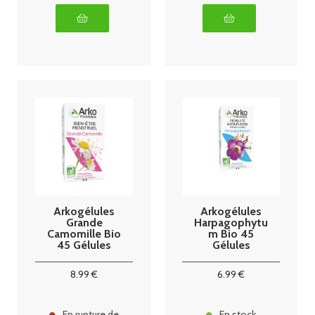
Arkogélules
Arkogélules
Grande
Harpagophytu
Camomille Bio
m Bio 45
45 Gélules
Gélules
8
.99
€
6
.99
€
En rupture de
En stock