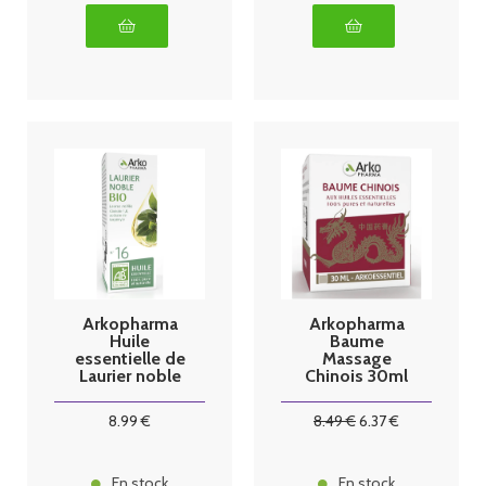
Arkopharma
Arkopharma
Huile
Baume
essentielle de
Massage
Laurier noble
Chinois 30ml
BIO 10ml
8
.99
€
8
.49
€
6
.37
€
En stock
En stock