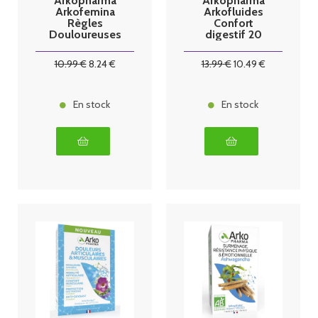
Arkopharma
Arkopharma
Arkofemina
Arkofluides
Règles
Confort
Douloureuses
digestif 20
30 comprimés
ampoules
10
.99
€
8
.24
€
13
.99
€
10
.49
€
En stock
En stock