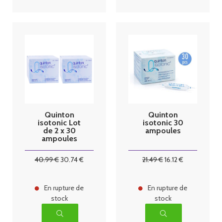
Quinton
Quinton
isotonic Lot
isotonic 30
de 2 x 30
ampoules
ampoules
40
.99
€
30
.74
€
21
.49
€
16
.12
€
En rupture de
En rupture de
stock
stock