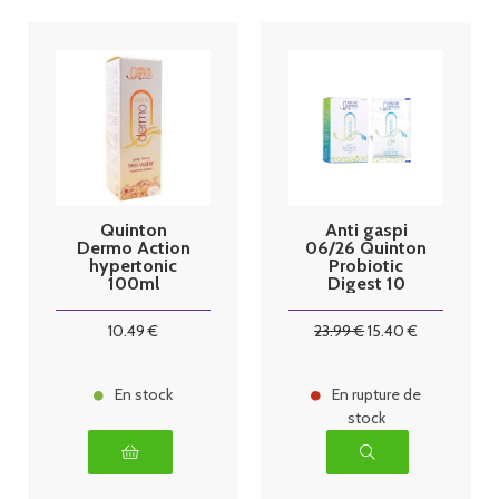
Quinton
Anti gaspi
Dermo Action
06/26 Quinton
hypertonic
Probiotic
100ml
Digest 10
sachets
10
.49
€
23
.99
€
15
.40
€
En stock
En rupture de
stock