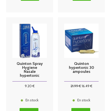
Quinton Spray
Quinton
Hygiene
hypertonic 30
Nasale
ampoules
hypertonic
Action +
100ml
9
.20
€
21
.99
€
16
.49
€
En stock
En stock