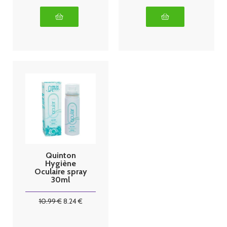
Quinton
Hygiène
Oculaire spray
30ml
10
.99
€
8
.24
€