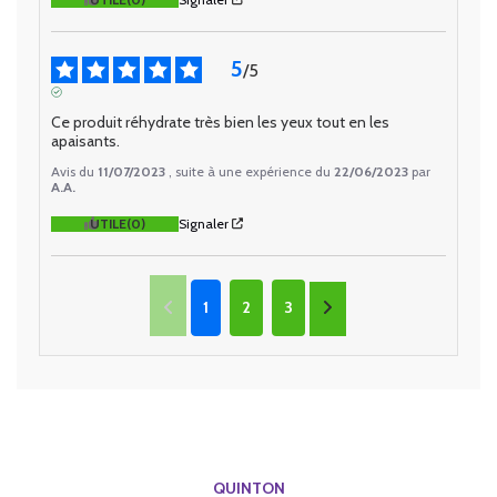
5
/
5
AVIS VÉRIFIÉ
Ce produit réhydrate très bien les yeux tout en les 
apaisants.
Avis du
11/07/2023
, suite à une expérience du
22/06/2023
par
A.A.
UTILE
(0)
Signaler
1
2
3
QUINTON