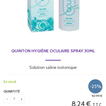
QUINTON HYGIÈNE OCULAIRE SPRAY 30ML
Solution saline isotonique
En stock
QUANTITÉ
10
.99
€
8
.24
€
T.T.C.