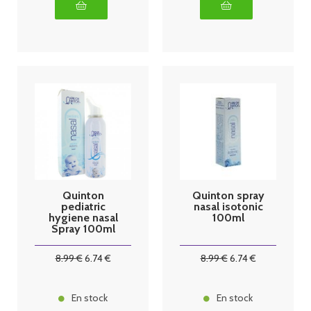
Quinton
Quinton spray
pediatric
nasal isotonic
hygiene nasal
100ml
Spray 100ml
8
.99
€
6
.74
€
8
.99
€
6
.74
€
En stock
En stock