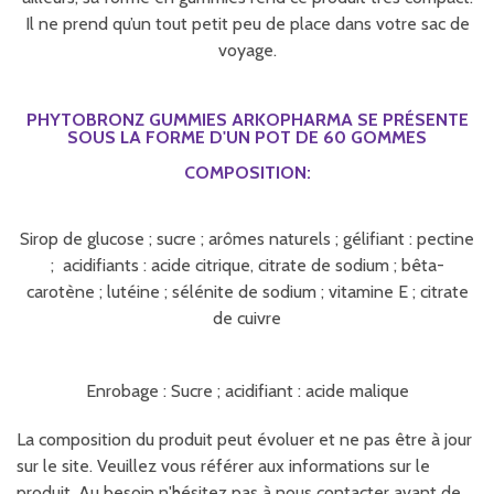
Il ne prend qu’un tout petit peu de place dans votre sac de
voyage.
PHYTOBRONZ GUMMIES ARKOPHARMA
SE PRÉSENTE
SOUS LA FORME D'UN POT DE 60 GOMMES
COMPOSITION:
Sirop de glucose ; sucre ; arômes naturels ; gélifiant : pectine
; acidifiants : acide citrique, citrate de sodium ; bêta-
carotène ; lutéine ; sélénite de sodium ; vitamine E ; citrate
de cuivre
Enrobage : Sucre ; acidifiant : acide malique
La composition du produit peut évoluer et ne pas être à jour
sur le site. Veuillez vous référer aux informations sur le
produit. Au besoin n'hésitez pas à nous contacter avant de