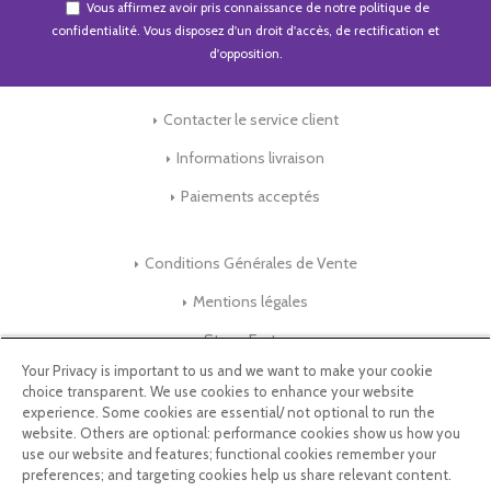
Vous affirmez avoir pris connaissance de notre
politique de
confidentialité
. Vous disposez d'un droit d'accès, de rectification et
d'opposition.
Contacter le service client
Informations livraison
Paiements acceptés
Conditions Générales de Vente
Mentions légales
Store-Factory
Your Privacy is important to us and we want to make your cookie
choice transparent. We use cookies to enhance your website
Qui Sommes nous ?
experience. Some cookies are essential/ not optional to run the
website. Others are optional: performance cookies show us how you
Parrainage
use our website and features; functional cookies remember your
preferences; and targeting cookies help us share relevant content.
Blog & Conseils