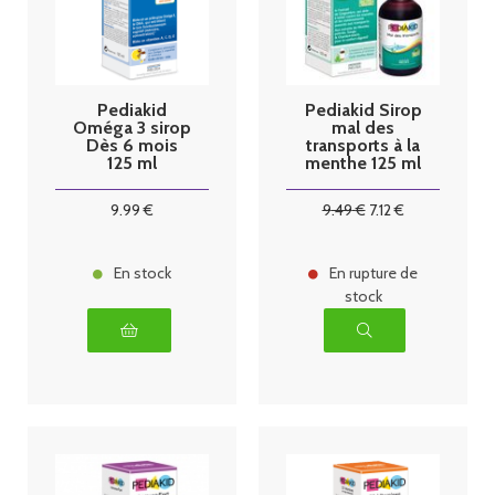
Pediakid
Pediakid Sirop
Oméga 3 sirop
mal des
Dès 6 mois
transports à la
125 ml
menthe 125 ml
9
.99
€
9
.49
€
7
.12
€
En stock
En rupture de
stock