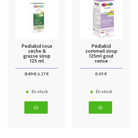
Pediakid toux
Pédiakid
sèche &
sommeil sirop
grasse sirop
125ml gout
125 ml
cerise
8
.49
€
6
.37
€
8
.49
€
En stock
En stock