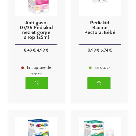
Anti gaspi
Pediakid
07/26 Pédiakid
Baume
nez et gorge
Pectoral Bébé
sirop 125ml
miel/citron
8
.49
€
4
.99
€
8
.99
€
6
.74
€
En rupture de
En stock
stock