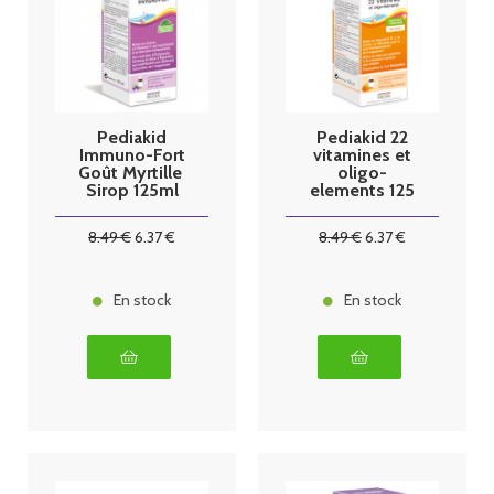
Pediakid
Pediakid 22
Immuno-Fort
vitamines et
Goût Myrtille 
oligo-
Sirop 125ml
elements 125
ml
8
.49
€
6
.37
€
8
.49
€
6
.37
€
En stock
En stock