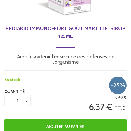
PEDIAKID IMMUNO-FORT GOÛT MYRTILLE  SIROP
125ML
Aide à soutenir l'ensemble des défenses de
l'organisme
En stock
QUANTITÉ
8
.49
€
6
.37
€
T.T.C.