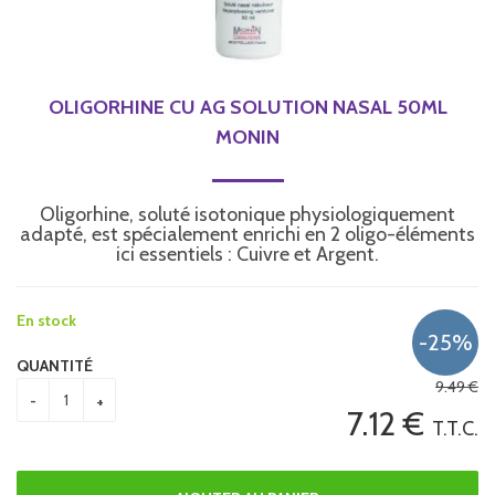
OLIGORHINE CU AG SOLUTION NASAL 50ML
MONIN
Oligorhine, soluté isotonique physiologiquement
adapté, est spécialement enrichi en 2 oligo-éléments
ici essentiels : Cuivre et Argent.
En stock
QUANTITÉ
9
.49
€
7
.12
€
T.T.C.