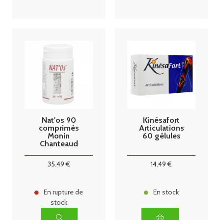
Nat'os 90
Kinésafort
comprimés
Articulations
Monin
60 gélules
Chanteaud
format éco
natos
35
.49
€
14
.49
€
En rupture de
En stock
stock