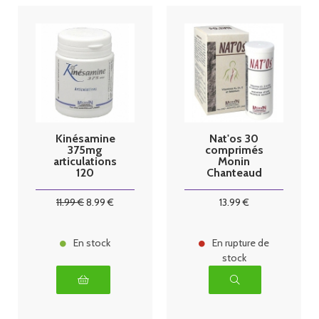
Kinésamine
Nat'os 30
375mg
comprimés
articulations
Monin
120
Chanteaud
comprimés
Monin
11
.99
€
8
.99
€
13
.99
€
chanteaud
En stock
En rupture de
stock