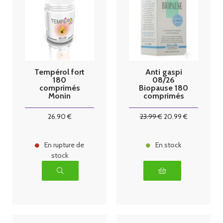
Tempérol fort
Anti gaspi
180
08/26
comprimés
Biopause 180
Monin
comprimés
Chanteaud
Monin
chanteaud
26
.90
€
23
.99
€
20
.99
€
En rupture de
En stock
stock