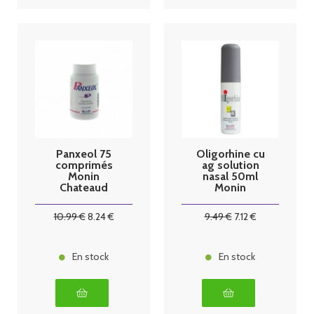
Panxeol 75
Oligorhine cu
comprimés
ag solution
Monin
nasal 50ml
Chateaud
Monin
10
.99
€
8
.24
€
9
.49
€
7
.12
€
En stock
En stock