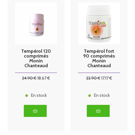
Tempérol 120
Tempérol fort
comprimés
90 comprimés
Monin
Monin
Chanteaud
Chanteaud
24
.90
€
18
.67
€
22
.90
€
17
.17
€
En stock
En stock