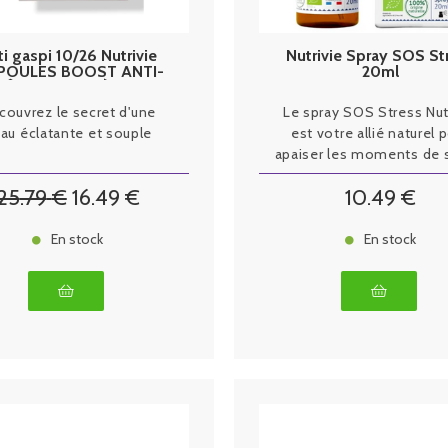
i gaspi 10/26 Nutrivie
Nutrivie Spray SOS St
POULES BOOST ANTI-
20ml
ÂGE COLLAGÈNE
couvrez le secret d'une
Le spray SOS Stress Nut
au éclatante et souple
est votre allié naturel 
apaiser les moments de 
en un instant.
25
.79
€
16
.49
€
10
.49
€
En stock
En stock