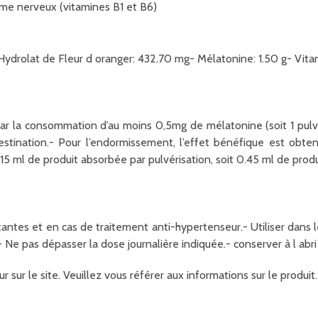
me nerveux (vitamines B1 et B6)
- Hydrolat de Fleur d oranger: 432.70 mg- Mélatonine: 1.50 g- Vita
par la consommation d’au moins 0,5mg de mélatonine (soit 1 pulvé
à destination.- Pour l’endormissement, l’effet bénéfique est ob
15 ml de produit absorbée par pulvérisation, soit 0.45 ml de produi
antes et en cas de traitement anti-hypertenseur.- Utiliser dans 
- Ne pas dépasser la dose journalière indiquée.- conserver à l abri
r sur le site. Veuillez vous référer aux informations sur le produ