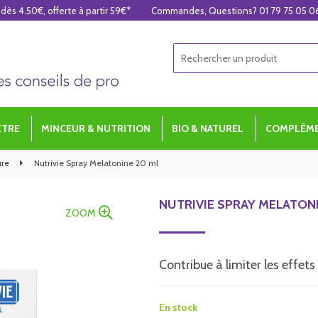
 dès 4.50€, offerte à partir 59€*
Commandes, Questions? 01 79 75 05 0
ÊTRE
MINCEUR & NUTRITION
BIO & NATUREL
COMPLÉME
ure
Nutrivie Spray Melatonine 20 ml
NUTRIVIE SPRAY MELATONI
ZOOM
Contribue à limiter les effet
En stock