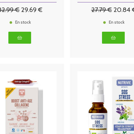
32
.99
€
29
.69
€
27
.79
€
20
.84
En stock
En stock