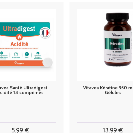
avea Santé Ultradigest
Vitavea Kératine 350 
cidité 14 comprimés
Gélules
5
.99
€
13
.99
€