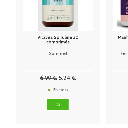
Vitavea Spiruline 30
Manh
comprimés
Sommeil
Fer
6
.99
€
5
.24
€
En stock