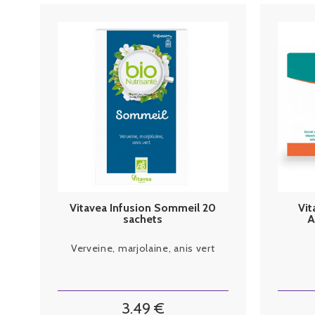
Vitavea Infusion Sommeil 20
Vit
sachets
A
Verveine, marjolaine, anis vert
3
.49
€