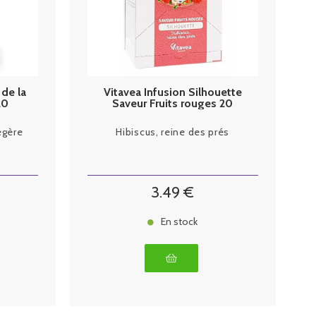
 de la
Vitavea Infusion Silhouette
20
Saveur Fruits rouges 20
sachets
égère
Hibiscus, reine des prés
3
.49
€
En stock