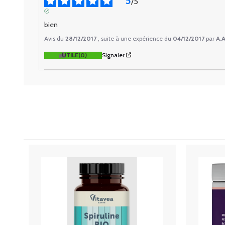
5
/
5
AVIS VÉRIFIÉ
bien
Avis du
28/12/2017
, suite à une expérience du
04/12/2017
par
A.A
UTILE
(0)
Signaler