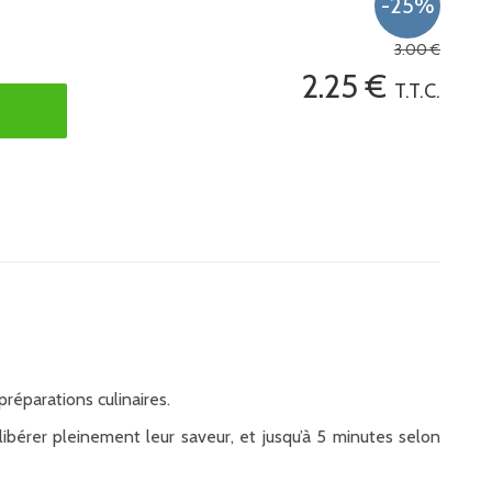
3
.00
€
2
.25
€
T.T.C.
préparations culinaires.
ibérer pleinement leur saveur, et jusqu’à 5 minutes selon