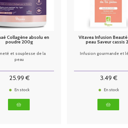
aé Collagène absolu en
Vitavea Infusion Beauté
poudre 200g
peau Saveur cassis 
Sachets
meté et souplesse de la
Infusion gourmande et l
peau
25
.99
€
3
.49
€
En stock
En stock