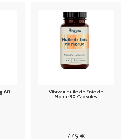
mg 60
Vitavea Huile de Foie de
Morue 30 Capsules
7
.49
€