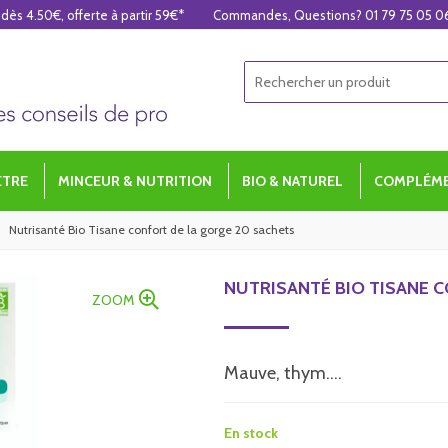
 dès 4.50€, offerte à partir 59€*
Commandes, Questions? 01 79 75 05 0
ÊTRE
MINCEUR & NUTRITION
BIO & NATUREL
COMPLÉME
Nutrisanté Bio Tisane confort de la gorge 20 sachets
NUTRISANTÉ BIO TISANE 
ZOOM
Mauve, thym....
En stock