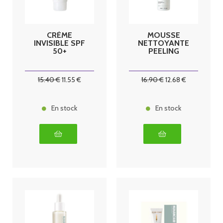
CRÈME
MOUSSE
INVISIBLE SPF
NETTOYANTE
50+
PEELING
15
.40
€
11
.55
€
16
.90
€
12
.68
€
En stock
En stock