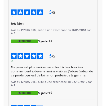
5
/
5
AVIS VÉRIFIÉ
très bien
Avis du
19/01/2018
, suite à une expérience du
11/01/2018
par
A.A.
UTILE
(0)
Signaler
5
/
5
AVIS VÉRIFIÉ
Ma peau est plus lumineuse et les tâches foncées 
commencent à devenir moins visibles. J'adore l'odeur de 
ce produit qui est de loin mon préféré de la gamme.
Avis du
12/10/2016
, suite à une expérience du
04/10/2016
par
A.A.
UTILE
(0)
Signaler