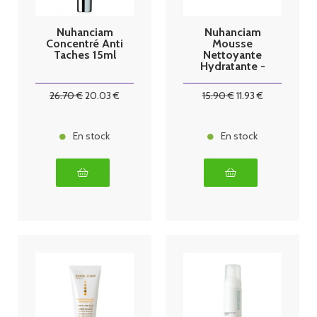
Nuhanciam
Nuhanciam
Concentré Anti
Mousse
Taches 15ml
Nettoyante
Hydratante -
Visage et Cou
- Peaux
26
.70
€
20
.03
€
15
.90
€
11
.93
€
Déshydratées,
150ml
En stock
En stock