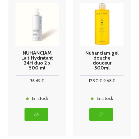
NUHANCIAM
Nuhanciam gel
Lait Hydratant
douche
24H duo 2 x
douceur
500 ml
500ml
36
.49
€
12
.90
€
9
.68
€
En stock
En stock