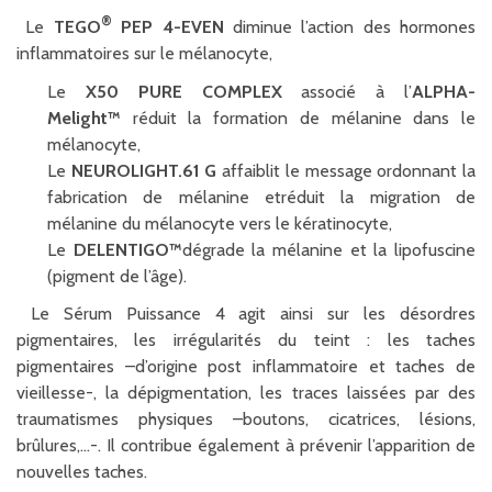
®
Le
TEGO
PEP 4-EVEN
diminue l’action des hormones
inflammatoires sur le mélanocyte,
Le
X50 PURE COMPLEX
associé à l’
ALPHA-
Melight™
réduit la formation de mélanine dans le
mélanocyte,
Le
NEUROLIGHT.61 G
affaiblit le message ordonnant la
fabrication de mélanine etréduit la migration de
mélanine du mélanocyte vers le kératinocyte,
Le
DELENTIGO™
dégrade la mélanine et la lipofuscine
(pigment de l’âge).
Le Sérum Puissance 4 agit ainsi sur les désordres
pigmentaires, les irrégularités du teint : les taches
pigmentaires –d’origine post inflammatoire et taches de
vieillesse-, la dépigmentation, les traces laissées par des
traumatismes physiques –boutons, cicatrices, lésions,
brûlures,…-. Il contribue également à prévenir l’apparition de
nouvelles taches.