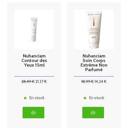
Nuhanciam
Nuhanciam
Contour des
Soin Corps
Yeux 15ml
Extrême Non
Parfumé
200ml
28
.49
€
21
.37
€
18
.99
€
14
.24
€
En stock
En stock