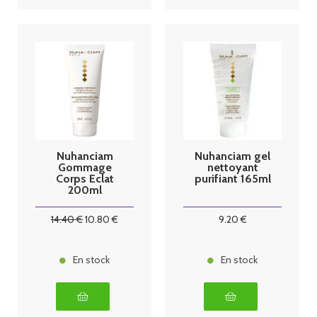
Nuhanciam
Nuhanciam gel
Gommage
nettoyant
Corps Eclat
purifiant 165ml
200ml
14
.40
€
10
.80
€
9
.20
€
En stock
En stock