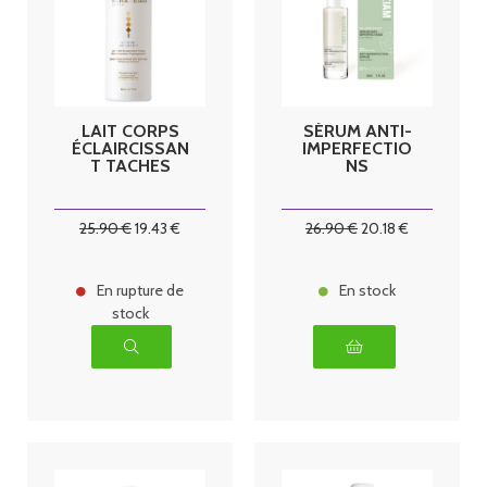
LAIT CORPS
SÉRUM ANTI-
ÉCLAIRCISSAN
IMPERFECTIO
T TACHES
NS
25
.90
€
19
.43
€
26
.90
€
20
.18
€
En rupture de
En stock
stock