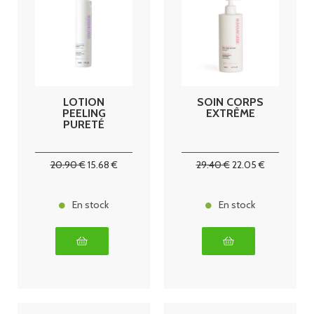
LOTION
SOIN CORPS
PEELING
EXTRÊME
PURETÉ
20
.90
€
15
.68
€
29
.40
€
22
.05
€
En stock
En stock