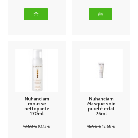
Nuhanciam
Nuhanciam
mousse
Masque soin
nettoyante
pureté eclat
170ml
75ml
13
.50
€
10
.13
€
16
.90
€
12
.68
€