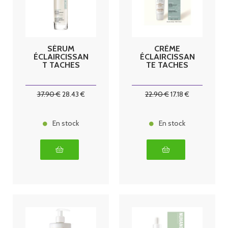
SÉRUM
CRÈME
ÉCLAIRCISSAN
ÉCLAIRCISSAN
T TACHES
TE TACHES
37
.90
€
28
.43
€
22
.90
€
17
.18
€
En stock
En stock