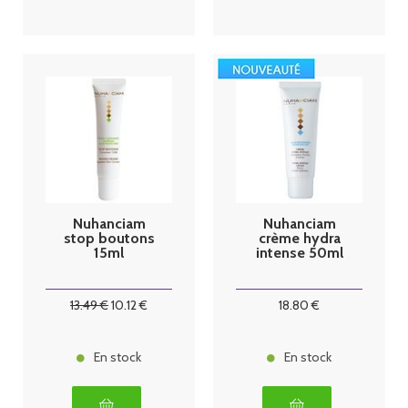
Nuhanciam
Nuhanciam
stop boutons
crème hydra
15ml
intense 50ml
13
.49
€
10
.12
€
18
.80
€
En stock
En stock