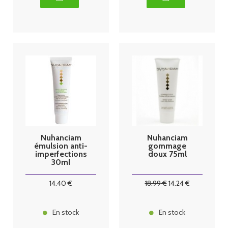
Nuhanciam
Nuhanciam
émulsion anti-
gommage
imperfections
doux 75ml
30ml
14
.40
€
18
.99
€
14
.24
€
En stock
En stock