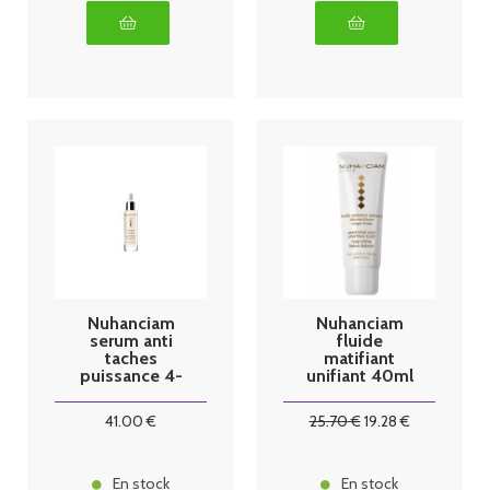
Nuhanciam
Nuhanciam
serum anti
fluide
taches
matifiant
puissance 4-
unifiant 40ml
30ml
41
.00
€
25
.70
€
19
.28
€
En stock
En stock