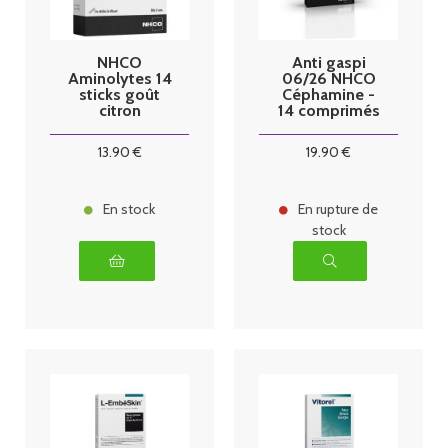
NHCO
Anti gaspi
Aminolytes 14
06/26 NHCO
sticks goût
Céphamine -
citron
14 comprimés
+ 14 Gelules
13
.90
€
19
.90
€
En stock
En rupture de
stock