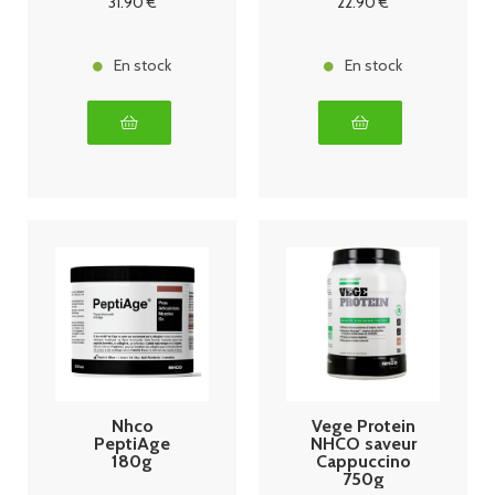
31
.90
€
22
.90
€
En stock
En stock
Nhco
Vege Protein
PeptiAge
NHCO saveur
180g
Cappuccino
750g