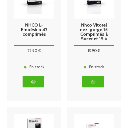
NHCO L-
Nhco Vitorel
Embéskin 42
nez, gorge 15
comprimés
Comprimés à
Sucer et 15 à
avaler
22
.90
€
13
.90
€
En stock
En stock