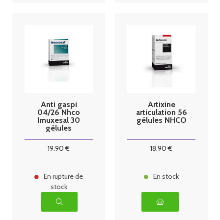
Anti gaspi
Artixine
04/26 Nhco
articulation 56
Imuxesal 30
gélules NHCO
gélules
19
.90
€
18
.90
€
En rupture de
En stock
stock