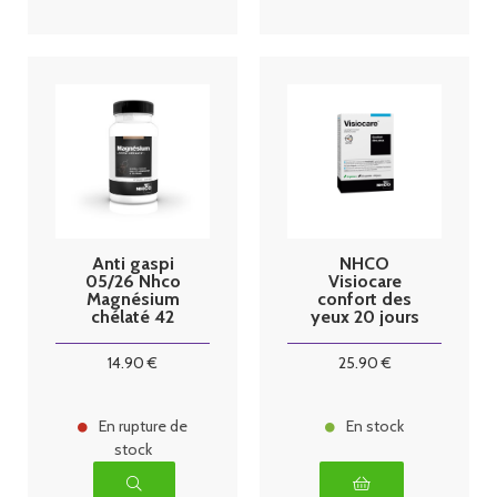
Anti gaspi
NHCO
05/26 Nhco
Visiocare
Magnésium
confort des
chélaté 42
yeux 20 jours
gélules
14
.90
€
25
.90
€
En rupture de
En stock
stock