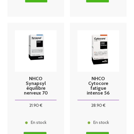
NHCO
NHCO
Synapsyl
Cytocore
équilibre
fatigue
nerveux 70
intense 56
gélules
gélules
21
.90
€
28
.90
€
En stock
En stock