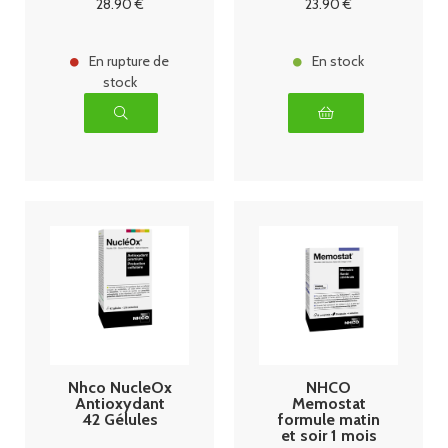
28
.90
€
23
.90
€
En rupture de
En stock
stock
Nhco NucleOx
NHCO
Antioxydant
Memostat
42 Gélules
formule matin
et soir 1 mois