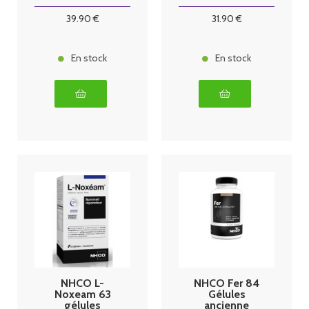
39
.90
€
31
.90
€
En stock
En stock
NHCO L-
NHCO Fer 84
Noxeam 63
Gélules
gélules
ancienne