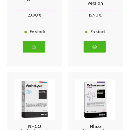
version
23
.90
€
15
.90
€
En stock
En stock
NHCO
Nhco