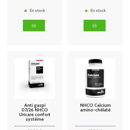
En stock
En stock
Anti gaspi
NHCO Calcium
07/26 NHCO
amino-chélaté
Uricare confort
système
urinaire 84
gélules