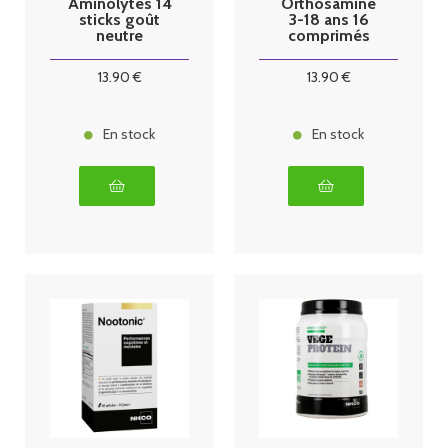
Aminolytes 14
Orthosamine
sticks goût
3-18 ans 16
neutre
comprimés
13
.90
€
13
.90
€
En stock
En stock