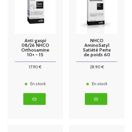
Anti gaspi
NHCO
08/26 NHCO
AminoSatyl
Orthosamine
Satiété Perte
10+ - 15
de poids 60
Nutriments
gelules
Essentiels, 56
17
.90
€
28
.90
€
gélules
En stock
En stock