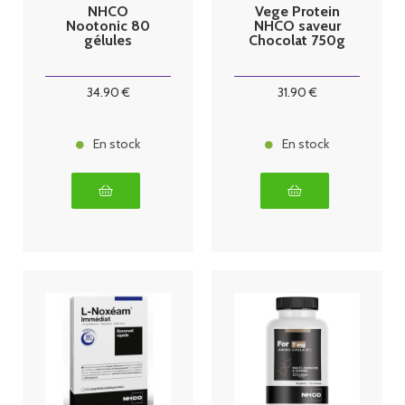
NHCO
Vege Protein
Nootonic 80
NHCO saveur
gélules
Chocolat 750g
34
.90
€
31
.90
€
En stock
En stock