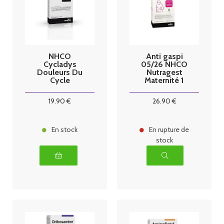
NHCO
Anti gaspi
Cycladys
05/26 NHCO
Douleurs Du
Nutragest
Cycle
Maternité 1
Menstruel 45
mois
Comprimés
19
.90
€
26
.90
€
En stock
En rupture de
stock