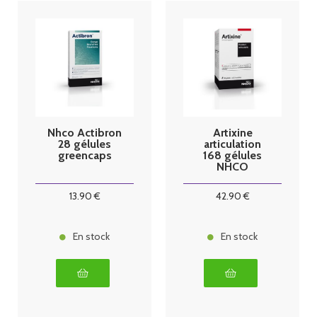
Nhco Actibron
Artixine
28 gélules
articulation
greencaps
168 gélules
NHCO
13
.90
€
42
.90
€
En stock
En stock