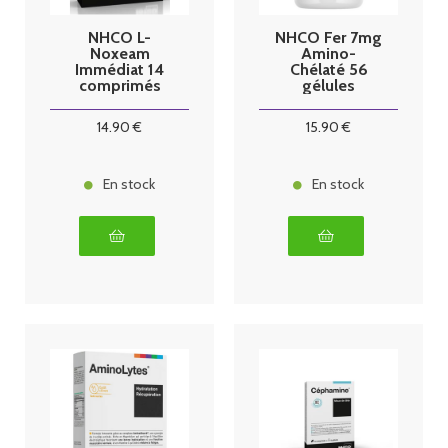
NHCO L-
NHCO Fer 7mg
Noxeam
Amino-
Immédiat 14
Chélaté 56
comprimés
gélules
14
.90
€
15
.90
€
En stock
En stock