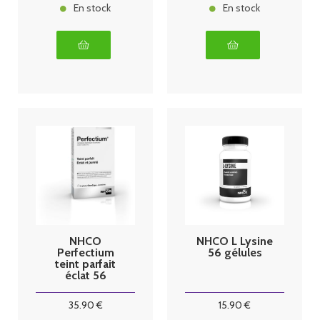
En stock
En stock
NHCO
NHCO L Lysine
Perfectium
56 gélules
teint parfait
éclat 56
gélules
35
.90
€
15
.90
€