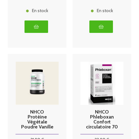
En stock
En stock
NHCO
NHCO
Protéine
Phleboxan
Végétale
Confort
Poudre Vanille
circulatoire 70
750g
gélules