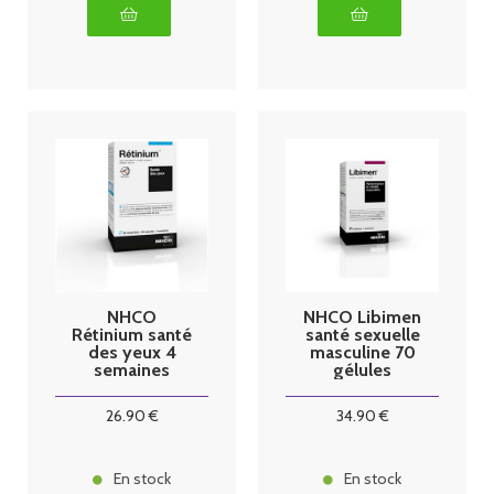
NHCO
NHCO Libimen
Rétinium santé
santé sexuelle
des yeux 4
masculine 70
semaines
gélules
26
.90
€
34
.90
€
En stock
En stock