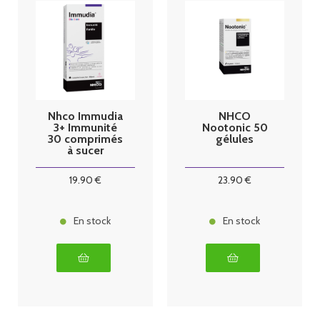
Nhco Immudia
NHCO
3+ Immunité
Nootonic 50
30 comprimés
gélules
à sucer
19
.90
€
23
.90
€
En stock
En stock