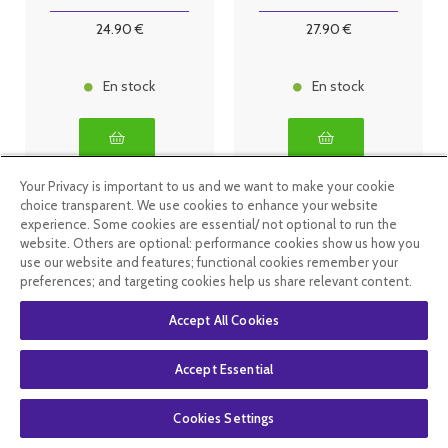
24
.90
€
27
.90
€
En stock
En stock
Your Privacy is important to us and we want to make your cookie
choice transparent. We use cookies to enhance your website
experience. Some cookies are essential/ not optional to run the
website. Others are optional: performance cookies show us how you
use our website and features; functional cookies remember your
preferences; and targeting cookies help us share relevant content.
Accept All Cookies
Accept Essential
NHCO L
NHCO
Cookies Settings
Tyrosine acide
Aquaderm
aminé 70
Anti-rides