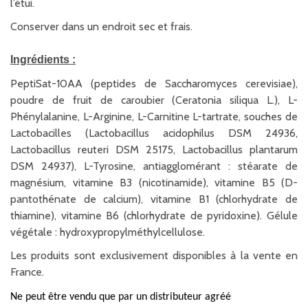
l’étui.
Conserver dans un endroit sec et frais.
Ingrédients :
PeptiSat-10AA (peptides de Saccharomyces cerevisiae),
poudre de fruit de caroubier (Ceratonia siliqua L.), L-
Phénylalanine, L-Arginine, L-Carnitine L-tartrate, souches de
Lactobacilles (Lactobacillus acidophilus DSM 24936,
Lactobacillus reuteri DSM 25175, Lactobacillus plantarum
DSM 24937), L-Tyrosine, antiagglomérant : stéarate de
magnésium, vitamine B3 (nicotinamide), vitamine B5 (D-
pantothénate de calcium), vitamine B1 (chlorhydrate de
thiamine), vitamine B6 (chlorhydrate de pyridoxine). Gélule
végétale : hydroxypropylméthylcellulose.
Les produits sont exclusivement disponibles à la vente en
France.
Ne peut être vendu que par un distributeur agréé