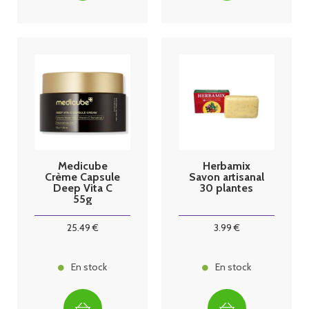
Medicube
Herbamix
Crème Capsule
Savon artisanal
Deep Vita C
30 plantes
55g
25
.49
€
3
.99
€
En stock
En stock