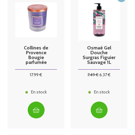
Collines de
Osmaé Gel
Provence
Douche
Bougie
Surgras Figuier
parfumée
Sauvage 1L
Musc & Fruit
Noir
17
.99
€
7
.49
€
6
.37
€
En stock
En stock