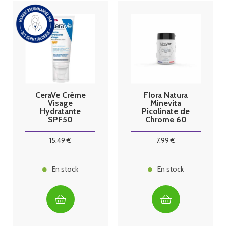
CeraVe Crème
Flora Natura
Visage
Minevita
Hydratante
Picolinate de
SPF50
Chrome 60
gélules
15
.49
€
7
.99
€
En stock
En stock