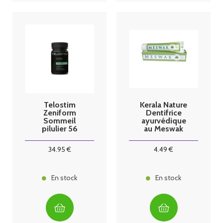
Telostim
Kerala Nature
Zeniform
Dentifrice
Sommeil
ayurvédique
pilulier 56
au Meswak
gélules
menthe
34
.95
€
4
.49
€
En stock
En stock