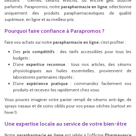
besoins : crèmes, sérums enrichis, ou encore gels douche
parfumés. Parapromos, notre
parapharmacie en ligne
, sélectionne
uniquement des produits parapharmaceutiques de qualité
supérieure, en ligne et au meilleur prix.
Pourquoi faire confiance à Parapromos ?
Faire vos achats sur notre
parapharmacie en ligne
, c’est profiter :
Des
prix compétitifs
: des tarifs accessibles pour tous les
budgets ;
D’une
expertise reconnue
: tous nos articles, des sérums
physiologiques aux huiles essentielles, proviennent de
laboratoires partenaires réputés ;
D’une
expérience pratique
: commandez facilement vos
produits et recevez-les rapidement chez vous.
Vous pouvez imaginer votre panier rempli de sérums anti-âge, de
sprays nasaux et de soins ciblés pour vos peaux sèches (surtout en
hiver !).
Une expertise locale au service de votre bien-être
Notre
parapharmacie en ligne
est reliée à l’officine
Pharmavance