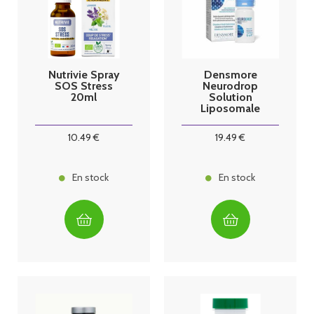
Nutrivie Spray
Densmore
SOS Stress
Neurodrop
20ml
Solution
Liposomale
Ophtalmique
Stérile 10ml
10
.49
€
19
.49
€
En stock
En stock