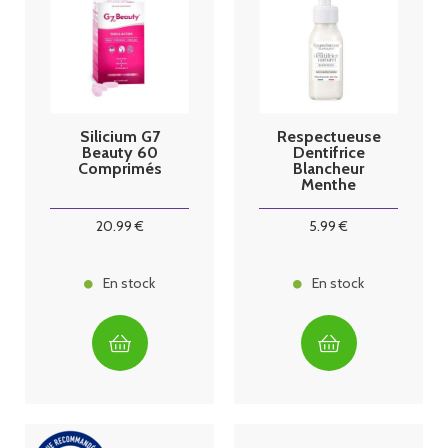
Silicium G7
Respectueuse
Beauty 60
Dentifrice
Comprimés
Blancheur
Menthe
Fraîche 80ml
20
.99
€
5
.99
€
En stock
En stock