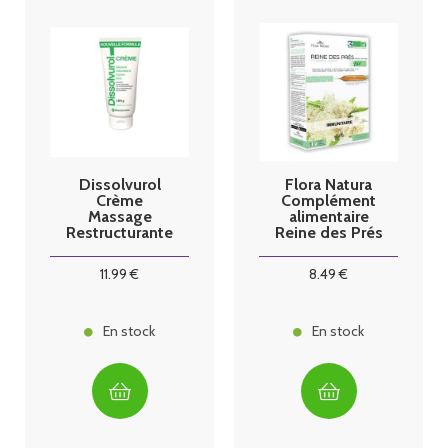
Dissolvurol
Flora Natura
Crème
Complément
Massage
alimentaire
Restructurante
Reine des Prés
Tube 100G
Bio 20
ampoules
11
.99
€
8
.49
€
En stock
En stock