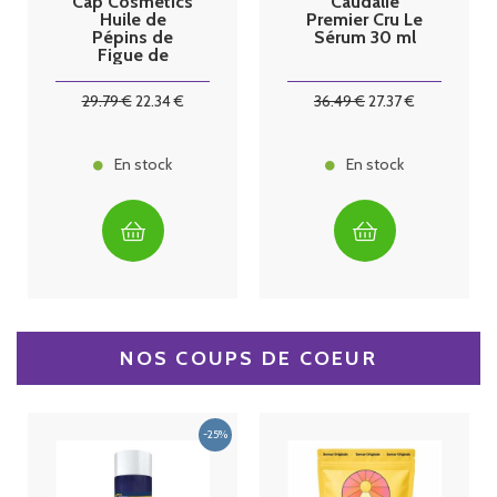
Cap Cosmetics
Caudalie
Huile de
Premier Cru Le
Pépins de
Sérum 30 ml
Figue de
Barbarie Bio 15
ml
29
.79
€
22
.34
€
36
.49
€
27
.37
€
En stock
En stock
NOS COUPS DE COEUR