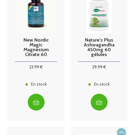
New Nordic
Nature's Plus
Magic
Ashwagandha
Magnésium
450mg 60
Citrate 60
gélules
gummies
23
.99
€
29
.99
€
En stock
En stock