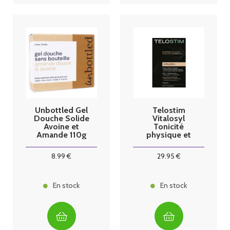
Unbottled Gel
Telostim
Douche Solide
Vitalosyl
Avoine et
Tonicité
Amande 110g
physique et
vitalité
cérébrale 30
8
.99
€
29
.95
€
gélules
En stock
En stock