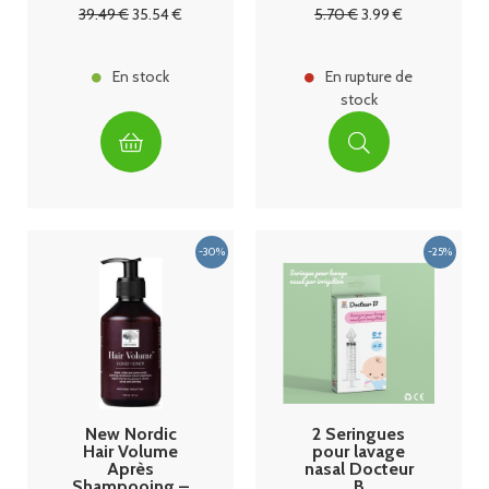
mois Granions
39
.49
€
35
.54
€
5
.70
€
3
.99
€
En stock
En rupture de
stock
New Nordic
2 Seringues
Hair Volume
pour lavage
Après
nasal Docteur
Shampooing –
B