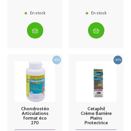
En stock
En stock
Chondrostéo
Cetaphil
Articulations
Crème Barrière
format éco
Mains
270
Protectrice
comprimés 3
Jour 50 ml