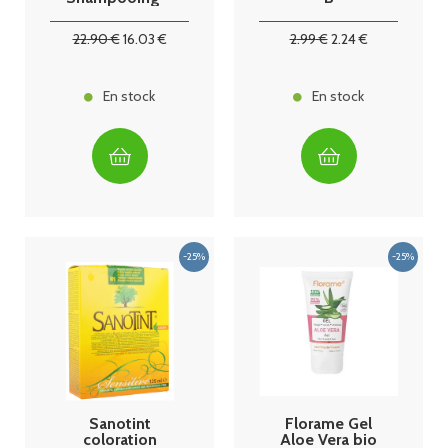
250 ml
22
.90
€
16
.03
€
2
.99
€
2
.24
€
En stock
En stock
Sanotint
Florame Gel
coloration
Aloe Vera bio