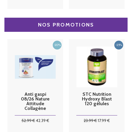
NOS PROMOTIONS
Anti gaspi
STC Nutrition
08/26 Nature
Hydroxy Blast
Attitude
120 gélules
Collagène
Marin de
bretagne 450
52
.99
€
42
.39
€
23
.99
€
17
.99
€
G