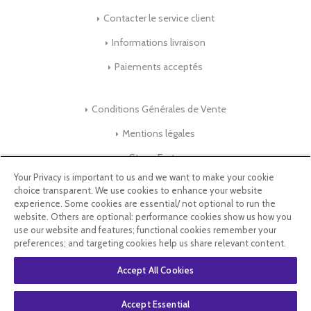
Contacter le service client
Informations livraison
Paiements acceptés
Conditions Générales de Vente
Mentions légales
Store-Factory
Your Privacy is important to us and we want to make your cookie
choice transparent. We use cookies to enhance your website
Qui Sommes nous ?
experience. Some cookies are essential/ not optional to run the
website. Others are optional: performance cookies show us how you
Parrainage
use our website and features; functional cookies remember your
preferences; and targeting cookies help us share relevant content.
Blog & Conseils
Accept All Cookies
Select Language
▼
Accept Essential