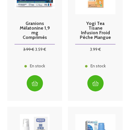
Granions
Yogi Tea
Mélatonine 1,9
Tisane
mg
Infusion Froid
Comprimés
Pêche Mangue
Boîte de 30
15 sachets
3
.99
€
3
.59
€
3
.99
€
En stock
En stock