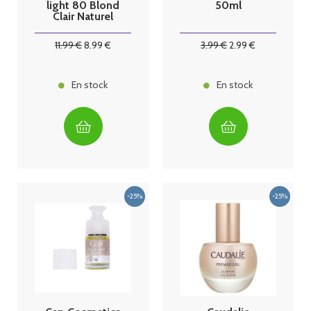
light 80 Blond
50ml
Clair Naturel
125ml
11
.99
€
8
.99
€
3
.99
€
2
.99
€
En stock
En stock