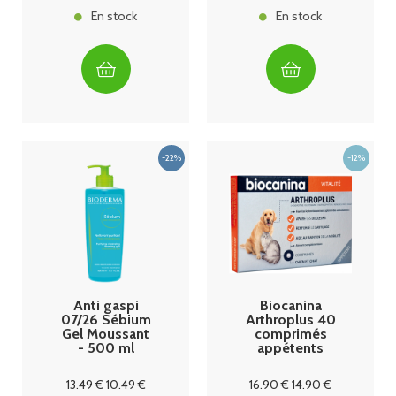
En stock
En stock
Anti gaspi
Biocanina
07/26 Sébium
Arthroplus 40
Gel Moussant
comprimés
- 500 ml
appétents
Bioderma
13
.49
€
10
.49
€
16
.90
€
14
.90
€