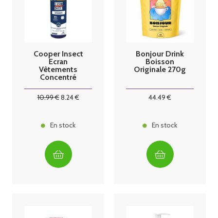
Cooper Insect
Bonjour Drink
Ecran
Boisson
Vêtements
Originale 270g
Concentré
Insecticide
Trempage 200
10
.99
€
8
.24
€
44
.49
€
ml
En stock
En stock