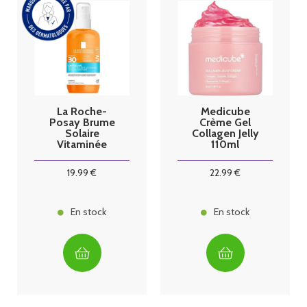
La Roche-
Medicube
Posay Brume
Crème Gel
Solaire
Collagen Jelly
Vitaminée
110ml
Anthelios
UVAir SPF30+
19
.99
€
22
.99
€
200ml
En stock
En stock