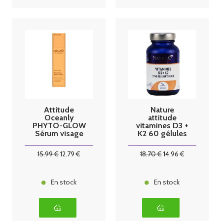
Attitude
Nature
Oceanly
attitude
PHYTO-GLOW
vitamines D3 +
Sérum visage
K2 60 gélules
éclat 30g
15
.99
€
12
.79
€
18
.70
€
14
.96
€
En stock
En stock