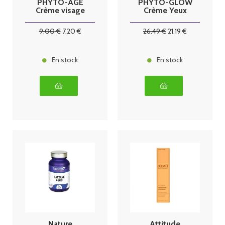
PHYTO-AGE
PHYTO-GLOW
Crème visage
Crème Yeux
jour 8.5g
8.5g
9
.00
€
7
.20
€
26
.49
€
21
.19
€
En stock
En stock
Nature
Attitude