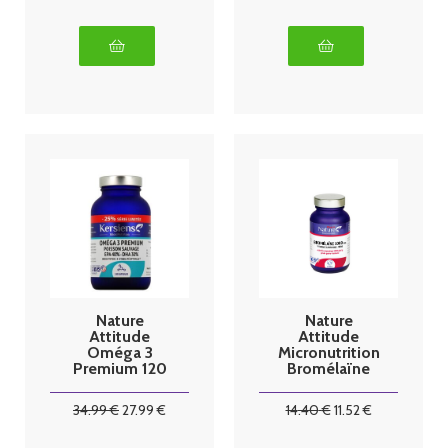
Nature
Nature
Attitude
Attitude
Oméga 3
Micronutrition
Premium 120
Bromélaïne
capsules
1000mg 30
gélules
34
.99
€
27
.99
€
14
.40
€
11
.52
€