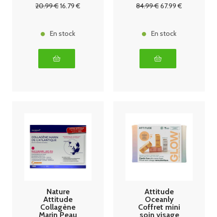
gélules
OFFRE
20
.99
€
16
.79
€
84
.99
€
67
.99
€
SPÉCIAL LOT
DE 2
En stock
En stock
Nature
Attitude
Attitude
Oceanly
Collagène
Coffret mini
Marin Peau
soin visage