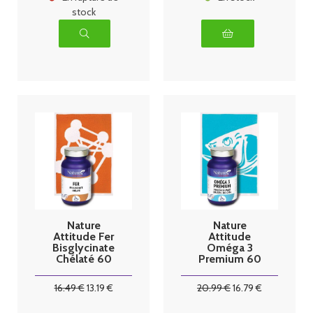
stock
Nature
Nature
Attitude Fer
Attitude
Bisglycinate
Oméga 3
Chélaté 60
Premium 60
gélules
capsules
16
.49
€
13
.19
€
20
.99
€
16
.79
€