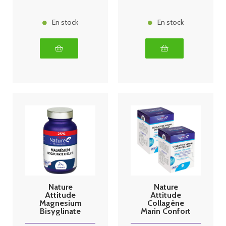
matifiants
offerts
En stock
En stock
Nature
Nature
Attitude
Attitude
Magnesium
Collagène
Bisyglinate
Marin Confort
Chélaté - 120
Articulaire -