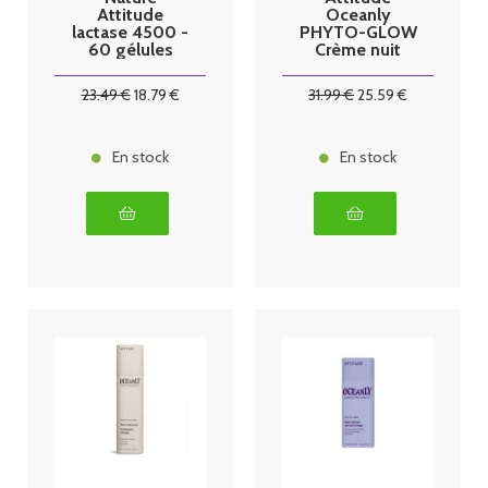
Attitude
Oceanly
lactase 4500 -
PHYTO-GLOW
60 gélules
Crème nuit
30g
23
.49
€
18
.79
€
31
.99
€
25
.59
€
En stock
En stock