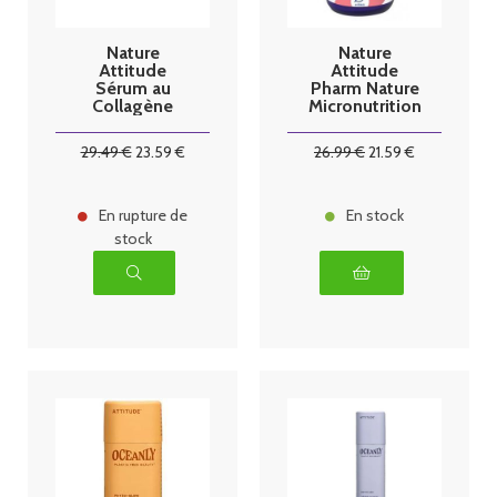
Nature
Nature
Attitude
Attitude
Sérum au
Pharm Nature
Collagène
Micronutrition
Marin 30ml
Libido Femme
- 60 gélules
29
.49
€
23
.59
€
26
.99
€
21
.59
€
En rupture de
En stock
stock