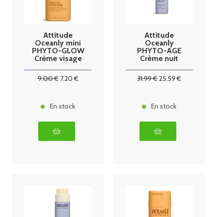
Attitude
Attitude
Oceanly mini
Oceanly
PHYTO-GLOW
PHYTO-AGE
Crème visage
Crème nuit
8.5G
30g
9
.00
€
7
.20
€
31
.99
€
25
.59
€
En stock
En stock