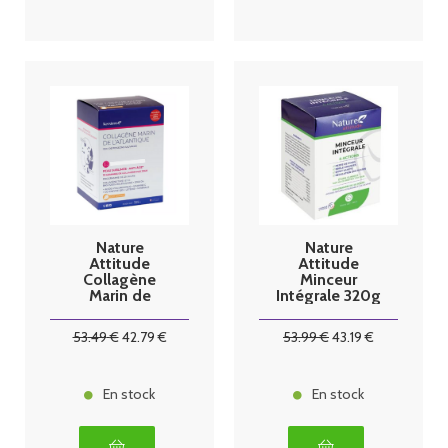
Nature
Nature
Attitude
Attitude
Collagène
Minceur
Marin de
Intégrale 320g
Bretagne anti
age 325g
53
.49
€
42
.79
€
53
.99
€
43
.19
€
En stock
En stock