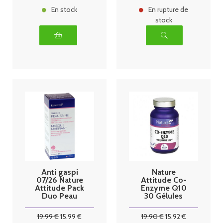
En stock
En rupture de
stock
Anti gaspi
Nature
07/26 Nature
Attitude Co-
Attitude Pack
Enzyme Q10
Duo Peau
30 Gélules
saine 60
gélules + 2
19
.99
€
15
.99
€
19
.90
€
15
.92
€
masques