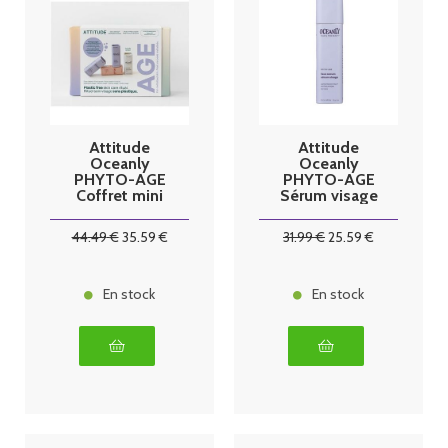
Attitude
Attitude
Oceanly
Oceanly
PHYTO-AGE
PHYTO-AGE
Coffret mini
Sérum visage
soins anti-âge
anti-âge 30g
44
.49
€
35
.59
€
31
.99
€
25
.59
€
En stock
En stock