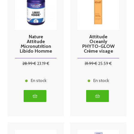
Nature
Attitude
Attitude
Oceanly
Micronutrition
PHYTO-GLOW
Libido Homme
Crème visage
- 60 gélules
30g
28
.99
€
23
.19
€
31
.99
€
25
.59
€
En stock
En stock