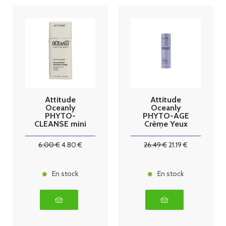
Attitude
Attitude
Oceanly
Oceanly
PHYTO-
PHYTO-AGE
CLEANSE mini
Crème Yeux
Bâton
Anti-Âge 8.5g
Nettoyant
6
.00
€
4
.80
€
26
.49
€
21
.19
€
visage 8.5g
En stock
En stock