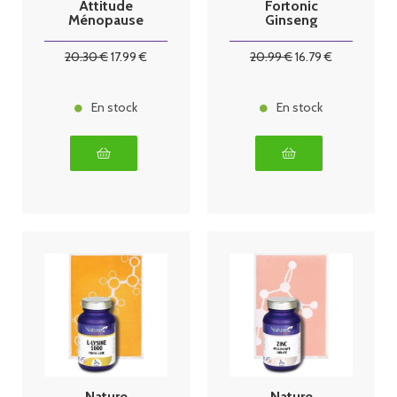
Attitude
Fortonic
Ménopause
Ginseng
60 Gélules
Guarana Gelée
Royale 40
20
.30
€
17
.99
€
20
.99
€
16
.79
€
gélules
En stock
En stock
Nature
Nature