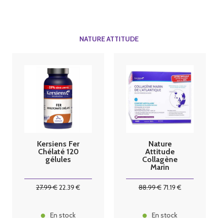
NATURE ATTITUDE
Kersiens Fer
Nature
Chélaté 120
Attitude
gélules
Collagène
Marin
Articulation
Myrtille Fruits
27
.99
€
22
.39
€
88
.99
€
71
.19
€
rouges 900g
En stock
En stock