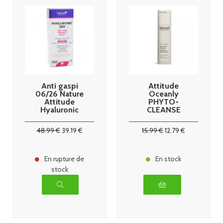
Anti gaspi
Attitude
06/26 Nature
Oceanly
Attitude
PHYTO-
Hyaluronic
CLEANSE
500 - 81
Bâton
gélules
Nettoyant
48
.99
€
39
.19
€
15
.99
€
12
.79
€
Huile en Lait
30G
En rupture de
En stock
stock