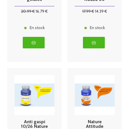
gélules
20
.99
€
16
.79
€
17
.99
€
14
.39
€
En stock
En stock
Anti gaspi
Nature
10/26 Nature
Attitude