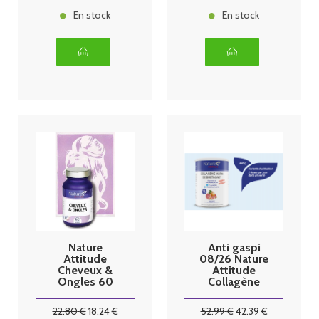
En stock
En stock
Nature
Anti gaspi
Attitude
08/26 Nature
Cheveux &
Attitude
Ongles 60
Collagène
gélules
Marin de
bretagne 450
22
.80
€
18
.24
€
52
.99
€
42
.39
€
G