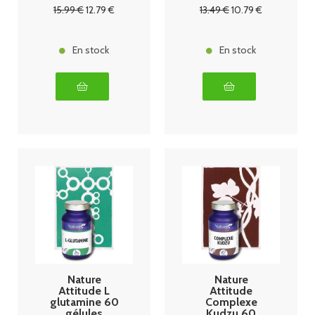
15
.99
€
12
.79
€
13
.49
€
10
.79
€
En stock
En stock
Nature
Nature
Attitude L
Attitude
glutamine 60
Complexe
gélules
Kudzu 60