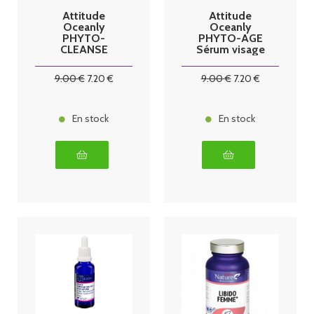
Attitude
Attitude
Oceanly
Oceanly
PHYTO-
PHYTO-AGE
CLEANSE
Sérum visage
Bâton
anti-âge 8.5g
Nettoyant
9
.00
€
7
.20
€
9
.00
€
7
.20
€
visage 30g
En stock
En stock