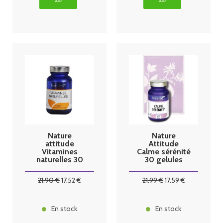
Nature
Nature
attitude
Attitude
Vitamines
Calme sérénité
naturelles 30
30 gelules
gélules
21
.90
€
17
.52
€
21
.99
€
17
.59
€
En stock
En stock