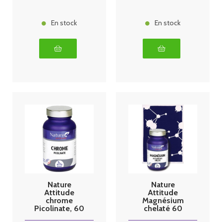
En stock
En stock
Nature
Nature
Attitude
Attitude
chrome
Magnésium
Picolinate, 60
chelaté 60
gélules
gélules