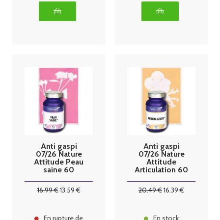
Anti gaspi
Anti gaspi
07/26 Nature
07/26 Nature
Attitude Peau
Attitude
saine 60
Articulation 60
gélules
gélules
16
.99
€
13
.59
€
20
.49
€
16
.39
€
En rupture de
En stock