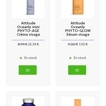
Attitude
Attitude
Oceanly mini
Oceanly
PHYTO-AGE
PHYTO-GLOW
Crème visage
Sérum visage
jour 30g
éclat 8.5g
31
.99
€
25
.59
€
9
.00
€
7
.20
€
En stock
En stock