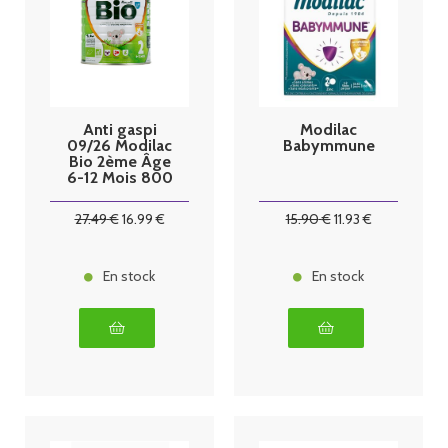
Anti gaspi
Modilac
09/26 Modilac
Babymmune
Bio 2ème Âge
6-12 Mois 800
g
27
.49
€
16
.99
€
15
.90
€
11
.93
€
En stock
En stock