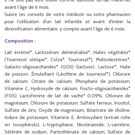
avant l'âge de 6 mois.
Suivre les conseils de votre médecin ou votre pharmacien
pour l'utilisation d'un lait infantile et avant d'initier la
diversification alimentaire, y compris avant l'âge de 6 mois.
Composition :
Lait écrémé*, Lactosérum déminéralisé*, Huiles végétales*
(Tournesol oléique*, Colza*, Tournesol*), Maltodextrines*,
Galacto-oligosaccharides* (GOS) (lactose), Lactose*, Huile
de poisson, Émulsifiant (Lécithine de tournesol*), Chlorure
de calcium, Citrate de calcium, Phosphate de potassium,
Vitamine C, Hydroxyde de calcium, Fructo-oligosaccharides*
(FOS), Lactoferrine de lait de vache* 0,09%, Chlorure de
magnésium, Chlorure de potassium, Sulfate ferreux, Inositol,
Sulfate de zinc, Oxyde de magnésium, Bitartrate de choline,
Iodure de potassium, Vitamine E, Antioxydant (extrait riche
en tocophérols), L-tryptophane, Nicotinamide, L-carnitine,
Sélénite de sodium, Pantothénate de calcium, Sulfate de