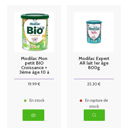
Modilac Mon
Modilac Expert
petit BIO
AR lait 1er âge
Croissance +
800g
3ème âge 10 à
36 mois 1kg
19
.99
€
25
.30
€
En stock
En rupture de
stock