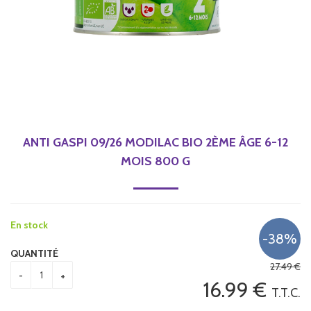
ANTI GASPI 09/26 MODILAC BIO 2ÈME ÂGE 6-12
MOIS 800 G
En stock
QUANTITÉ
27
.49
€
16
.99
€
T.T.C.