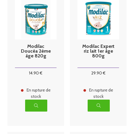
Modilac
Modilac Expert
Doucéa 2ème
riz lait 1er âge
âge 820g
800g
14
.90
€
29
.90
€
En rupture de
En rupture de
stock
stock