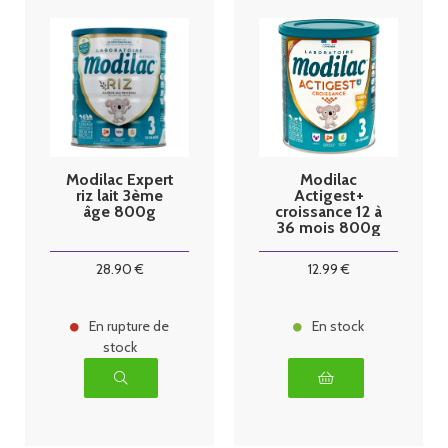
Modilac Expert
Modilac
riz lait 3ème
Actigest+
âge 800g
croissance 12 à
36 mois 800g
28
.90
€
12
.99
€
En rupture de
En stock
stock