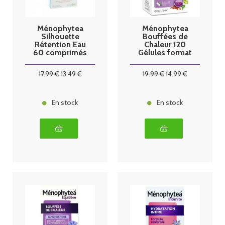
Ménophytea
Ménophytea
Silhouette
Bouffées de
Rétention Eau
Chaleur 120
60 comprimés
Gélules format
éco
17
.99
€
13
.49
€
19
.99
€
14
.99
€
En stock
En stock