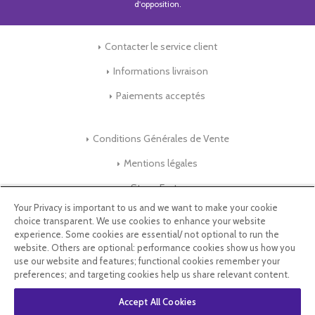
d'opposition.
Contacter le service client
Informations livraison
Paiements acceptés
Conditions Générales de Vente
Mentions légales
Store-Factory
Your Privacy is important to us and we want to make your cookie
choice transparent. We use cookies to enhance your website
Qui Sommes nous ?
experience. Some cookies are essential/ not optional to run the
website. Others are optional: performance cookies show us how you
Parrainage
use our website and features; functional cookies remember your
preferences; and targeting cookies help us share relevant content.
Blog & Conseils
Accept All Cookies
Select Language
▼