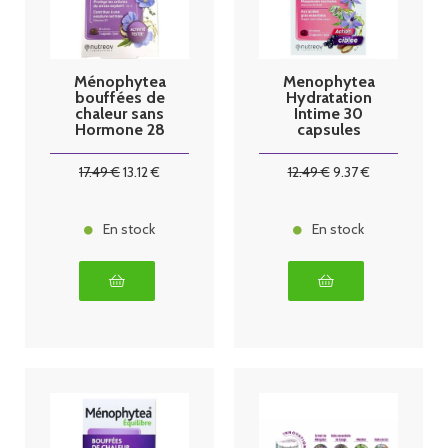
Ménophytea
Menophytea
bouffées de
Hydratation
chaleur sans
Intime 30
Hormone 28
capsules
capsules
Nutréov
Nutreov
17
.49
€
13
.12
€
12
.49
€
9
.37
€
En stock
En stock