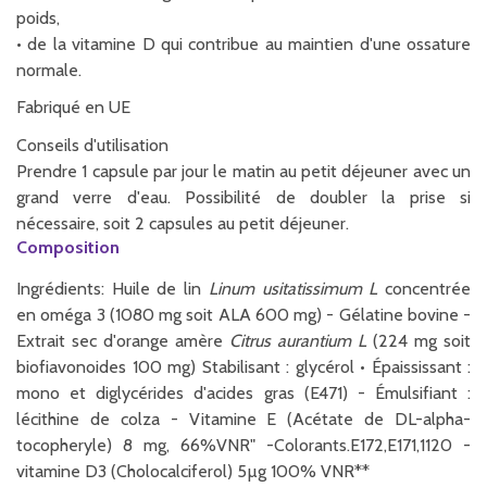
poids,
• de la vitamine D qui contribue au maintien d'une ossature
normale.
Fabriqué en UE
Conseils d'utilisation
Prendre 1 capsule par jour le matin au petit déjeuner avec un
grand verre d'eau. Possibilité de doubler la prise si
nécessaire, soit 2 capsules au petit déjeuner.
Composition
Ingrédients: Huile de lin
Linum usitatissimum L
concentrée
en oméga 3 (1080 mg soit ALA 600 mg) - Gélatine bovine -
Extrait sec d'orange amère
Citrus aurantium L
(224 mg soit
biofiavonoides 100 mg) Stabilisant : glycérol • Épaississant :
mono et diglycérides d'acides gras (E471) - Émulsifiant :
lécithine de colza - Vitamine E (Acétate de DL-alpha-
tocopheryle) 8 mg, 66%VNR" -Colorants.E172,E171,1120 -
vitamine D3 (Cholocalciferol) 5µg 100% VNR**