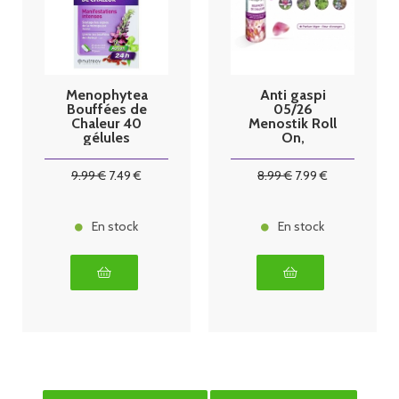
Menophytea
Anti gaspi
Bouffées de
05/26
Chaleur 40
Menostik Roll
gélules
On,
Menophytea
Bouffées de
9
.99
€
7
.49
€
8
.99
€
7
.99
€
Chaleur
En stock
En stock