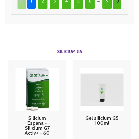
1
2
3
4
5
6
9
SILICIUM G5
Silicium
Gel silicium G5
Espana -
100ml
Silicium G7
Activ+ - 60
comprimés