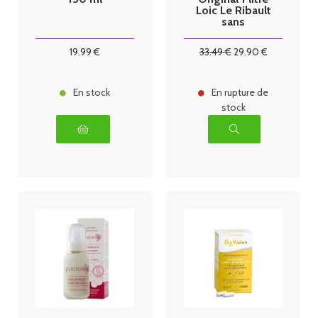
Loic Le Ribault
sans
conservateur
19
.99
€
33
.49
€
29
.90
€
En stock
En rupture de
stock