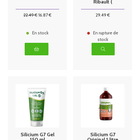
Ribault (
Remplace le
G5 )
22
.49
€
16
.87
€
29
.49
€
En stock
En rupture de
stock
Silicium G7 Gel
Silicium G7
150 ml
Original 1 litre