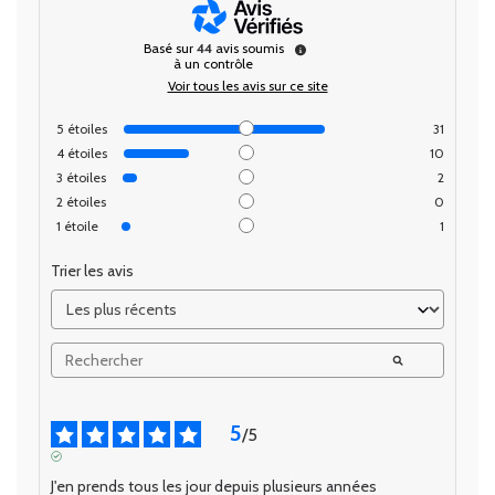
Basé sur
44
avis soumis
à un contrôle
Voir tous les avis sur ce site
5
étoiles
31
4
étoiles
10
3
étoiles
2
2
étoiles
0
1
étoile
1
Trier les avis
5
/
5
AVIS VÉRIFIÉ
J'en prends tous les jour depuis plusieurs années