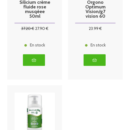
Silicium crème
Orgono
fluide rose
Optimum
musqéee
Vision/g7
50ml
vision 60
gélules
37
.20
€
27
.90
€
23
.99
€
En stock
En stock