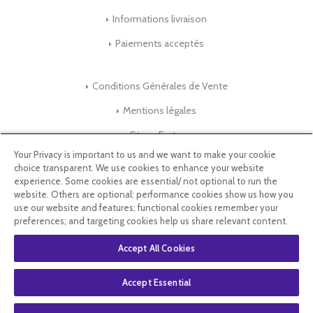
Informations livraison
Paiements acceptés
Conditions Générales de Vente
Mentions légales
Store-Factory
Your Privacy is important to us and we want to make your cookie
choice transparent. We use cookies to enhance your website
Qui Sommes nous ?
experience. Some cookies are essential/ not optional to run the
website. Others are optional: performance cookies show us how you
Parrainage
use our website and features; functional cookies remember your
preferences; and targeting cookies help us share relevant content.
Blog & Conseils
Accept All Cookies
Select Language
▼
Accept Essential