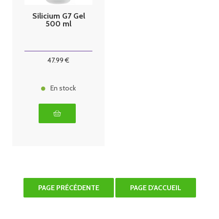
Silicium G7 Gel
500 ml
47
.99
€
En stock