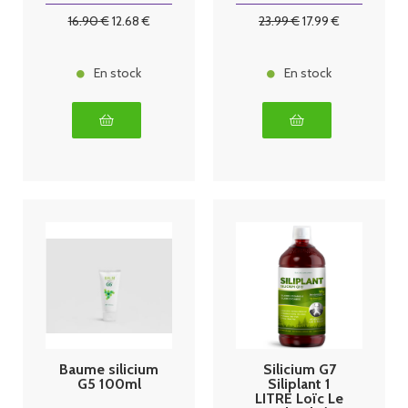
16
.90
€
12
.68
€
23
.99
€
17
.99
€
En stock
En stock
Baume silicium
Silicium G7
G5 100ml
Siliplant 1
LITRE Loïc Le