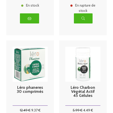
En stock
En rupture de
stock
Léro phaneres
Léro Charbon
30 comprimés
Végétal Actif
45 Gélules
12
.49
€
9
.37
€
5
.99
€
4
.49
€