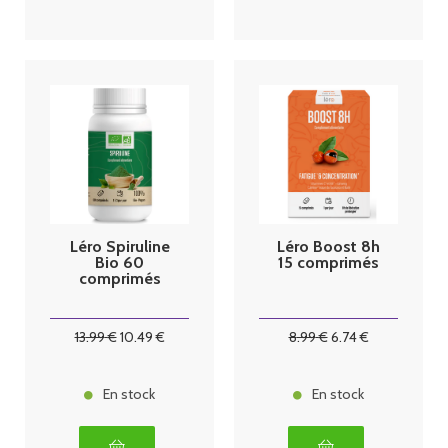
Léro Spiruline
Léro Boost 8h
Bio 60
15 comprimés
comprimés
13
.99
€
10
.49
€
8
.99
€
6
.74
€
En stock
En stock