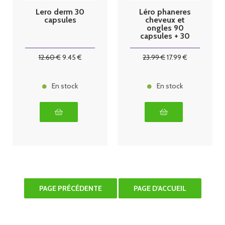
Lero derm 30
Léro phaneres
capsules
cheveux et
ongles 90
capsules + 30
offertes soit 4
mois de
12
.60
€
9
.45
€
23
.99
€
17
.99
€
traitement
En stock
En stock