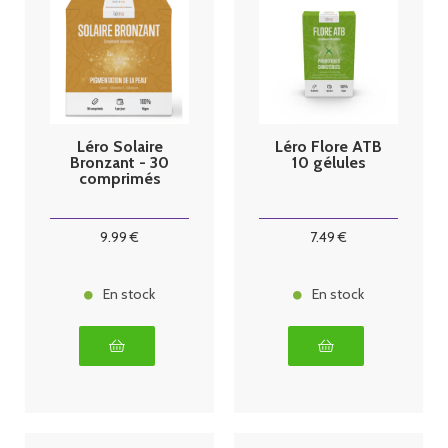
Léro Solaire
Léro Flore ATB
Bronzant - 30
10 gélules
comprimés
9
.99
€
7
.49
€
En stock
En stock