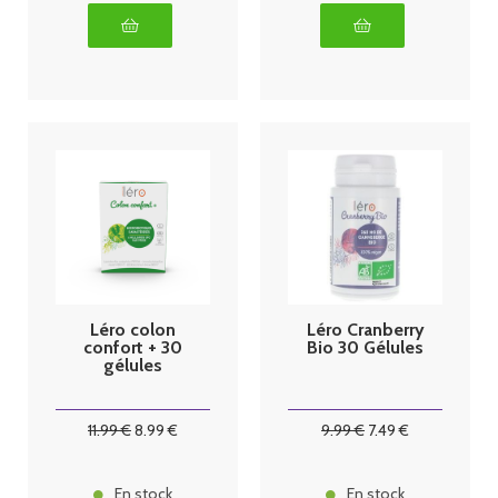
Léro colon
Léro Cranberry
confort + 30
Bio 30 Gélules
gélules
11
.99
€
8
.99
€
9
.99
€
7
.49
€
En stock
En stock