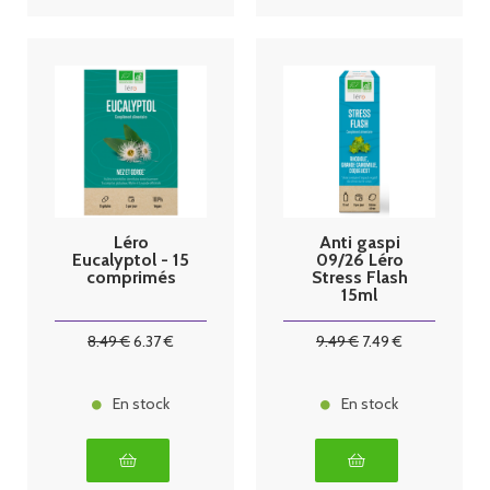
Léro
Anti gaspi
Eucalyptol - 15
09/26 Léro
comprimés
Stress Flash
15ml
8
.49
€
6
.37
€
9
.49
€
7
.49
€
En stock
En stock