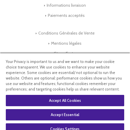
Informations livraison
Paiements acceptés
Conditions Générales de Vente
Mentions légales
Store-Factory
Your Privacy is important to us and we want to make your cookie
choice transparent. We use cookies to enhance your website
Qui Sommes nous ?
experience. Some cookies are essential/ not optional to run the
website. Others are optional: performance cookies show us how you
Parrainage
use our website and features; functional cookies remember your
preferences; and targeting cookies help us share relevant content.
Blog & Conseils
Accept All Cookies
Select Language
▼
Accept Essential
Cookies Settings