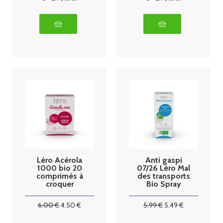
Léro Acérola
Anti gaspi
1000 bio 20
07/26 Léro Mal
comprimés à
des transports
croquer
Bio Spray
20ml
6
.00
€
4
.50
€
5
.99
€
5
.49
€