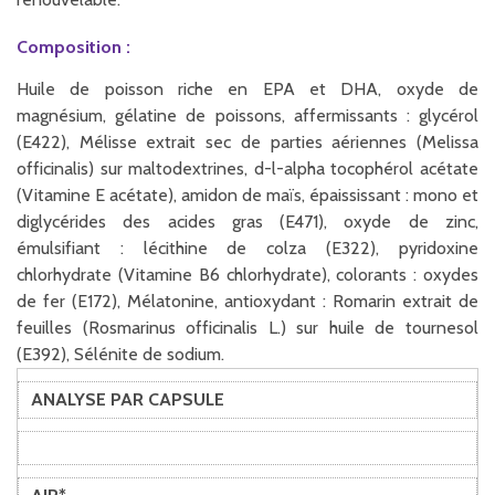
Composition :
Huile de poisson riche en EPA et DHA, oxyde de
magnésium, gélatine de poissons, affermissants : glycérol
(E422), Mélisse extrait sec de parties aériennes (Melissa
officinalis) sur maltodextrines, d-l-alpha tocophérol acétate
(Vitamine E acétate), amidon de maïs, épaississant : mono et
diglycérides des acides gras (E471), oxyde de zinc,
émulsifiant : lécithine de colza (E322), pyridoxine
chlorhydrate (Vitamine B6 chlorhydrate), colorants : oxydes
de fer (E172), Mélatonine, antioxydant : Romarin extrait de
feuilles (Rosmarinus officinalis L.) sur huile de tournesol
(E392), Sélénite de sodium.
ANALYSE PAR CAPSULE