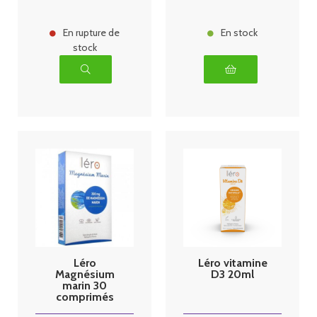
En rupture de
En stock
stock
Léro
Léro vitamine
Magnésium
D3 20ml
marin 30
comprimés