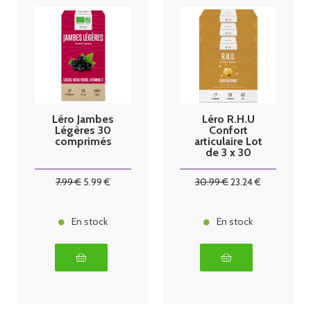
Léro Jambes
Léro R.H.U
Légères 30
Confort
comprimés
articulaire Lot
de 3 x 30
capsules
7
.99
€
5
.99
€
30
.99
€
23
.24
€
En stock
En stock