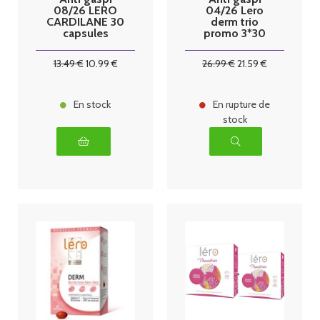
08/26 LERO
04/26 Lero
CARDILANE 30
derm trio
capsules
promo 3*30
capsules
13
.49
€
10
.99
€
26
.99
€
21
.59
€
En stock
En rupture de
stock