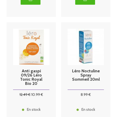
Anti gaspi
Léro Noctuline
09/26 Léro
Spray
Tonic Royal
Sommeil 20ml
Bio 20
Ampoules
12
.49
€
10
.99
€
8
.99
€
En stock
En stock