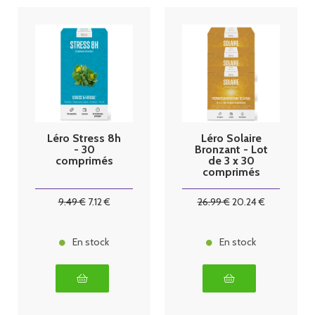
Léro Stress 8h
Léro Solaire
- 30
Bronzant - Lot
comprimés
de 3 x 30
comprimés
9
.49
€
7
.12
€
26
.99
€
20
.24
€
En stock
En stock