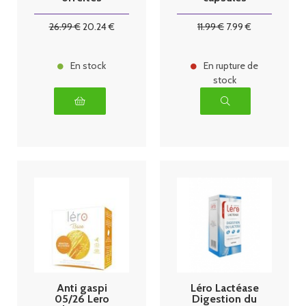
26
.99
€
20
.24
€
11
.99
€
7
.99
€
En stock
En rupture de
stock
Anti gaspi
Léro Lactéase
05/26 Lero
Digestion du