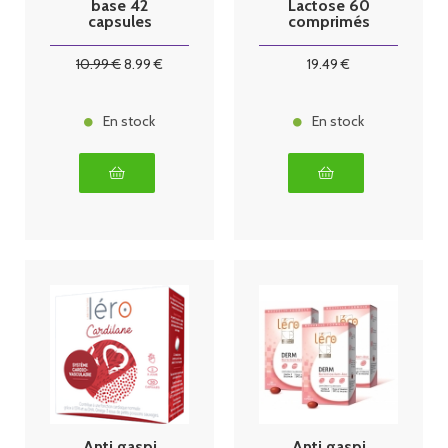
base 42
Lactose 60
capsules
comprimés
10
.99
€
8
.99
€
19
.49
€
En stock
En stock
Anti gaspi
Anti gaspi