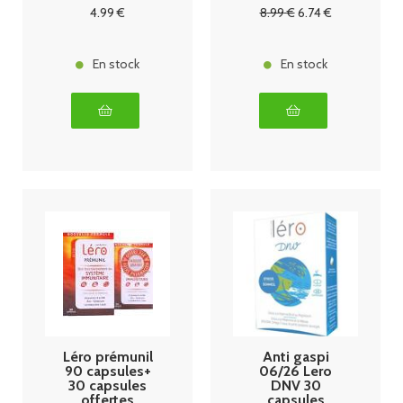
4
.99
€
8
.99
€
6
.74
€
En stock
En stock
Léro prémunil
Anti gaspi
90 capsules+
06/26 Lero
30 capsules
DNV 30
offertes
capsules