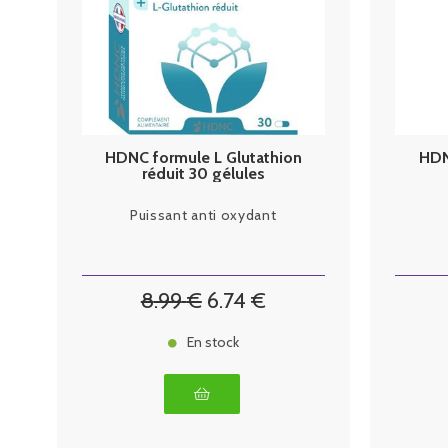
HDNC formule L Glutathion
HDN
réduit 30 gélules
Puissant anti oxydant
8
.99
€
6
.74
€
En stock