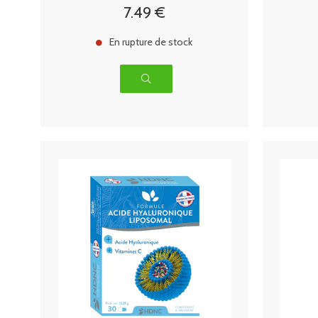
7
.49
€
En rupture de stock