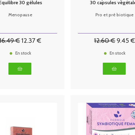
Equilibre 30 gélules
30 capsules végétal
végétales
gastro résistante
Menopause
Pro et pré biotique
16
.49
€
12
.37
€
12
.60
€
9
.45
En stock
En stock