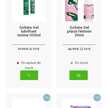
Goliate Gel
Goliate Gel
lubrifiant
plaisir féminin
intime 100ml
30ml
19
.99
€
16
.99
€
26
.99
€
22
.94
€
En rupture de
En stock
stock