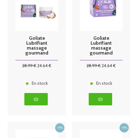
Goliate
Goliate
Lubrifiant
Lubrifiant
massage
massage
gourmand
gourmand
coco 50ml
noisette 50ml
28
.99
€
24
.64
€
28
.99
€
24
.64
€
En stock
En stock