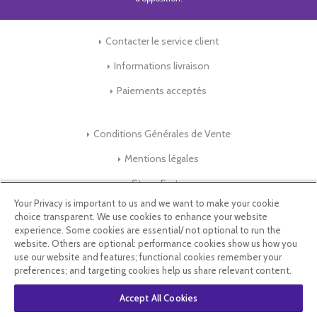
Contacter le service client
Informations livraison
Paiements acceptés
Conditions Générales de Vente
Mentions légales
Store-Factory
Your Privacy is important to us and we want to make your cookie
choice transparent. We use cookies to enhance your website
Qui Sommes nous ?
experience. Some cookies are essential/ not optional to run the
website. Others are optional: performance cookies show us how you
Parrainage
use our website and features; functional cookies remember your
preferences; and targeting cookies help us share relevant content.
Blog & Conseils
Accept All Cookies
Select Language
▼