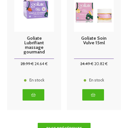
Goliate
Goliate Soin
Lubrifiant
Vulve 15ml
massage
gourmand
vanille 50ml
28
.99
€
24
.64
€
24
.49
€
20
.82
€
En stock
En stock