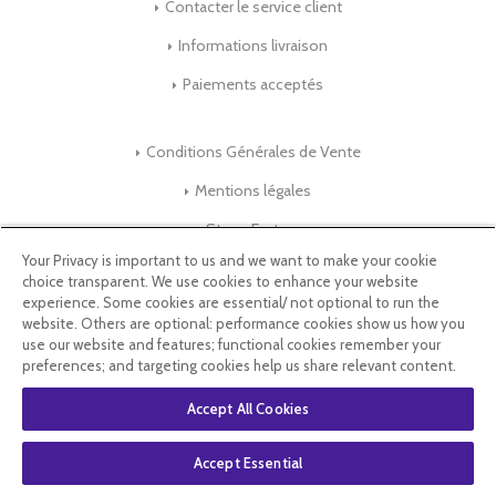
Contacter le service client
Informations livraison
Paiements acceptés
Conditions Générales de Vente
Mentions légales
Store-Factory
Your Privacy is important to us and we want to make your cookie
choice transparent. We use cookies to enhance your website
Qui Sommes nous ?
experience. Some cookies are essential/ not optional to run the
website. Others are optional: performance cookies show us how you
Parrainage
use our website and features; functional cookies remember your
preferences; and targeting cookies help us share relevant content.
Blog & Conseils
Accept All Cookies
Select Language
▼
Accept Essential