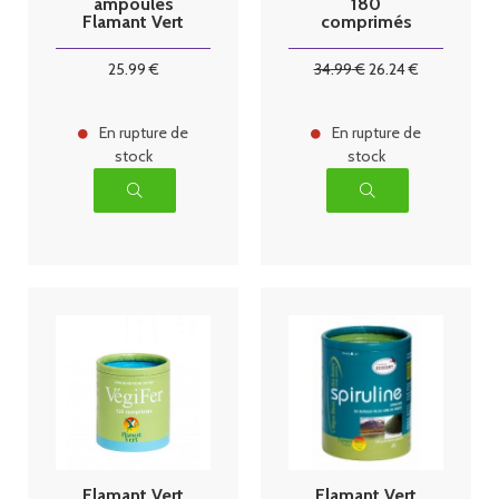
ampoules
180
Flamant Vert
comprimés
25
.99
€
34
.99
€
26
.24
€
En rupture de
En rupture de
stock
stock
Flamant Vert
Flamant Vert