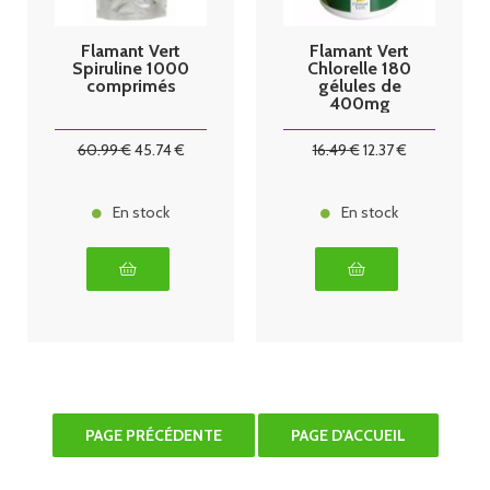
Flamant Vert
Flamant Vert
Spiruline 1000
Chlorelle 180
comprimés
gélules de
400mg
60
.99
€
45
.74
€
16
.49
€
12
.37
€
En stock
En stock