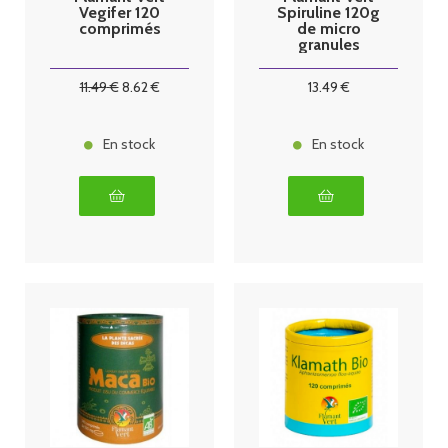
Vegifer 120
Spiruline 120g
comprimés
de micro
granules
11
.49
€
8
.62
€
13
.49
€
En stock
En stock