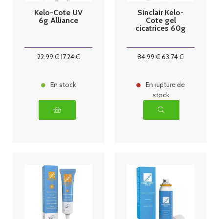
Kelo-Cote UV
Sinclair Kelo-
6g Alliance
Cote gel
cicatrices 60g
22
.99
€
17
.24
€
84
.99
€
63
.74
€
En stock
En rupture de
stock