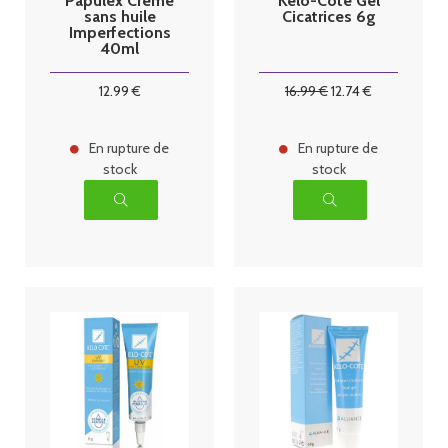
Papulex Crème
Kelo-Cote Gel
sans huile
Cicatrices 6g
Imperfections
40ml
12
.99
€
16
.99
€
12
.74
€
En rupture de
En rupture de
stock
stock