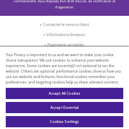
confidentialité
. Vous disposez d'un droit d'accès, de rectification et
d'opposition.
Contacter le service client
Informations livraison
Paiements acceptés
Your Privacy is important to us and we want to make your cookie
choice transparent. We use cookies to enhance your website
Conditions Générales de Vente
experience. Some cookies are essential/ not optional to run the
website. Others are optional: performance cookies show us how you
Mentions légales
use our website and features; functional cookies remember your
preferences; and targeting cookies help us share relevant content.
Store-Factory
Accept All Cookies
Qui Sommes nous ?
Accept Essential
Parrainage
Blog & Conseils
Cookies Settings