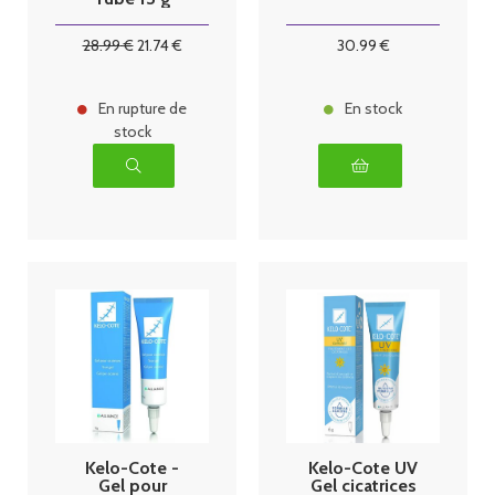
Alliance
28
.99
€
21
.74
€
30
.99
€
En rupture de
En stock
stock
Kelo-Cote -
Kelo-Cote UV
Gel pour
Gel cicatrices