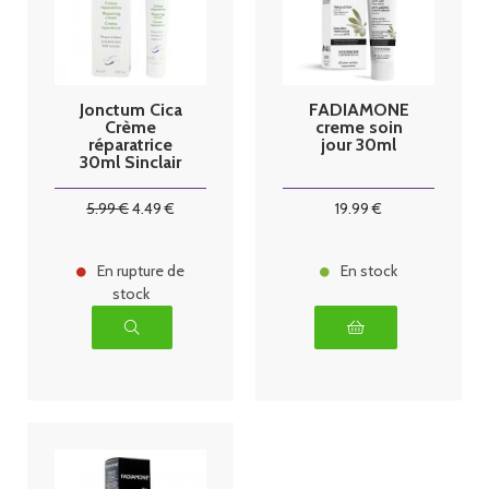
Jonctum Cica
FADIAMONE
Crème
creme soin
réparatrice
jour 30ml
30ml Sinclair
5
.99
€
4
.49
€
19
.99
€
En rupture de
En stock
stock