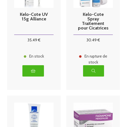
Kelo-Cote UV
Kelo-Cote
15g Alliance
Spray
Traitement
pour Cicatrices
spray 100ml
35
.49
€
30
.49
€
En stock
En rupture de
stock