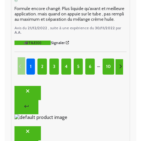
AVIS VÉRIFIÉ
Formule encore changé. Plus liquide qu'avant et meilleure 
application. mais quand on appuie sur le tube , pas rempli 
au maximum et séparation du mélange crème huile.
Avis du
21/12/2022
, suite à une expérience du
30/11/2022
par
A.A.
UTILE
(0)
Signaler
1
2
3
4
5
6
10