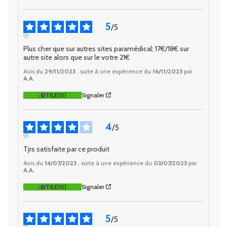
5
/
5
AVIS VÉRIFIÉ
Plus cher que sur autres sites paramédical; 17€/18€ sur 
autre site alors que sur le votre 21€
Avis du
29/11/2023
, suite à une expérience du
16/11/2023
par
A.A.
UTILE
(0)
Signaler
4
/
5
AVIS VÉRIFIÉ
Tjrs satisfaite par ce produit
Avis du
14/07/2023
, suite à une expérience du
03/07/2023
par
A.A.
UTILE
(0)
Signaler
5
/
5