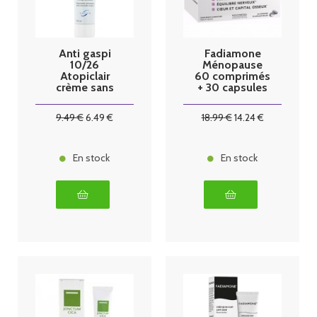
Anti gaspi
Fadiamone
10/26
Ménopause
Atopiclair
60 comprimés
crème sans
+ 30 capsules
steroide
100ml
9
.49
€
6
.49
€
18
.99
€
14
.24
€
En stock
En stock