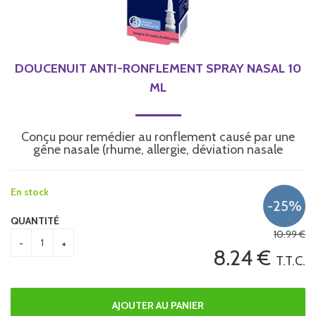
DOUCENUIT ANTI-RONFLEMENT SPRAY NASAL 10
ML
Conçu pour remédier au ronflement causé par une
gêne nasale (rhume, allergie, déviation nasale
En stock
QUANTITÉ
10
.99
€
8
.24
€
T.T.C.