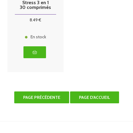
Stress 3 en 1
30 comprimés
8
.49
€
En stock