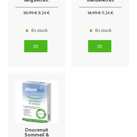
Boîte 28
Nasales
sachets
grande
10
.99
€
8
.24
€
14
.99
€
11
.24
€
En stock
En stock
Doucenuit
Sommeil &