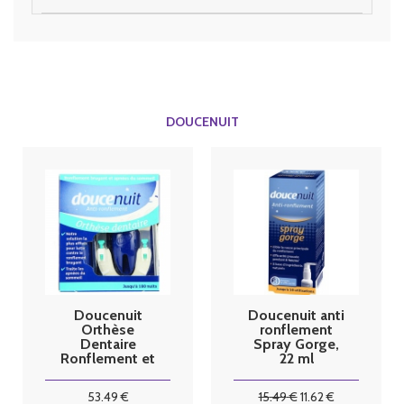
DOUCENUIT
Doucenuit
Doucenuit anti
Orthèse
ronflement
Dentaire
Spray Gorge,
Ronflement et
22 ml
Apnée du
sommeil
53
.49
€
15
.49
€
11
.62
€