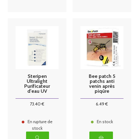
Steripen
Bee patch 5
Ultralight
patchs anti
Purificateur
venin après
d'eau UV
piqûre
Katadyn
73
.40
€
6
.49
€
En rupture de
En stock
stock