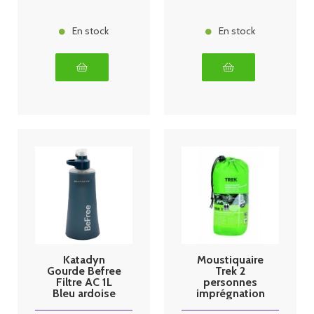
En stock
En stock
Katadyn
Moustiquaire
Gourde Befree
Trek 2
Filtre AC 1L
personnes
Bleu ardoise
imprégnation
longue durée 3