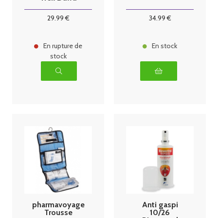
Pharmavoyage
1 personne
29
.99
€
34
.99
€
En rupture de
En stock
stock
pharmavoyage
Anti gaspi
Trousse
10/26