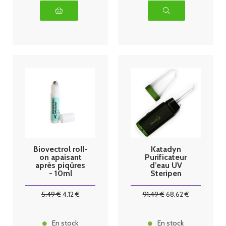
Biovectrol roll-
Katadyn
on apaisant
Purificateur
après piqûres
d’eau UV
- 10ml
Steripen
Adventurer
Opti
5
.49
€
4
.12
€
91
.49
€
68
.62
€
En stock
En stock