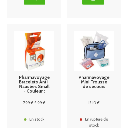
Pharmavoyage
Pharmavoyage
Bracelets Anti-
Mini Trousse
Nausées Small
de secours
- Couleur :
Orange
7
.99
€
5
.99
€
13
.10
€
En stock
En rupture de
stock