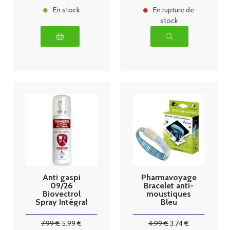
En stock
En rupture de
stock
Anti gaspi
Pharmavoyage
09/26
Bracelet anti-
Biovectrol
moustiques
Spray Intégral
Bleu
Anti-
phosphoresce
moustiques -
nt
7
.99
€
5
.99
€
4
.99
€
3
.74
€
100ml