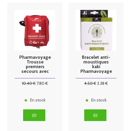
Pharmavoyage
Bracelet anti-
Trousse
moustiques
premiers
kaki
secours avec
Pharmavoyage
couverture de
survie
10
.40
€
7
.80
€
4
.50
€
3
.38
€
En stock
En stock