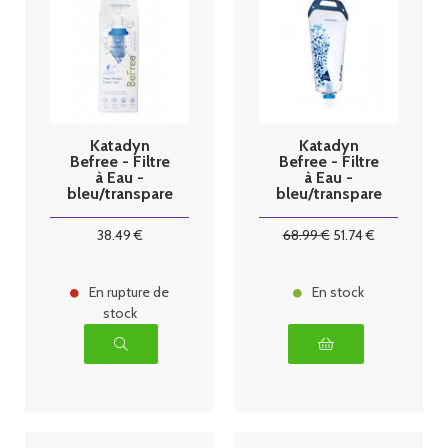
Katadyn
Katadyn
Befree - Filtre
Befree - Filtre
à Eau -
à Eau -
bleu/transpare
bleu/transpare
nt 0.6 litre
nt 3 litres
38
.49
€
68
.99
€
51
.74
€
En rupture de
En stock
stock