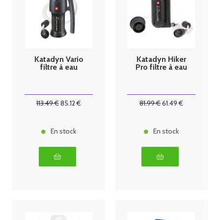
Katadyn Vario
Katadyn Hiker
filtre à eau
Pro filtre à eau
113
.49
€
85
.12
€
81
.99
€
61
.49
€
En stock
En stock