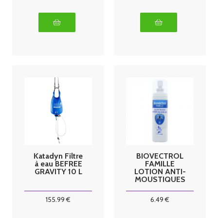
Katadyn Filtre
BIOVECTROL
à eau BEFREE
FAMILLE
GRAVITY 10 L
LOTION ANTI-
MOUSTIQUES
8H 80ML
155
.99
€
6
.49
€