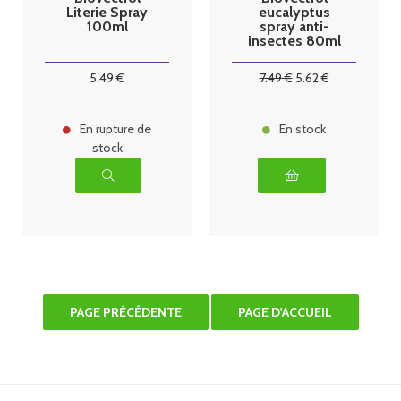
Literie Spray
eucalyptus
100ml
spray anti-
insectes 80ml
5
.49
€
7
.49
€
5
.62
€
En rupture de
En stock
stock