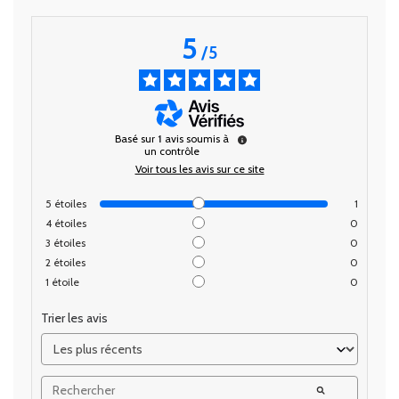
5
/
5
Basé sur
1
avis soumis à
un contrôle
Voir tous les avis sur ce site
5
étoiles
1
4
étoiles
0
3
étoiles
0
2
étoiles
0
1
étoile
0
Trier les avis