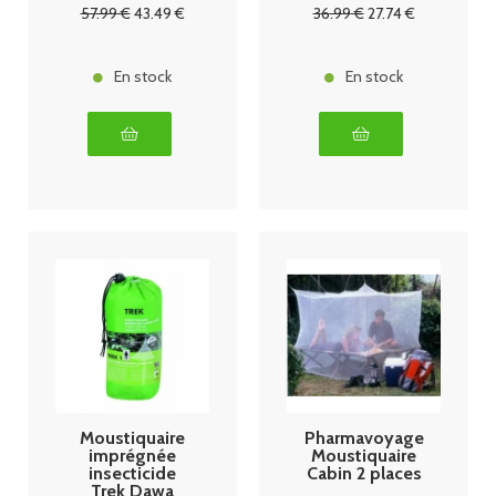
ans
57
.99
€
43
.49
€
36
.99
€
27
.74
€
En stock
En stock
Moustiquaire
Pharmavoyage
imprégnée
Moustiquaire
insecticide
Cabin 2 places
Trek Dawa