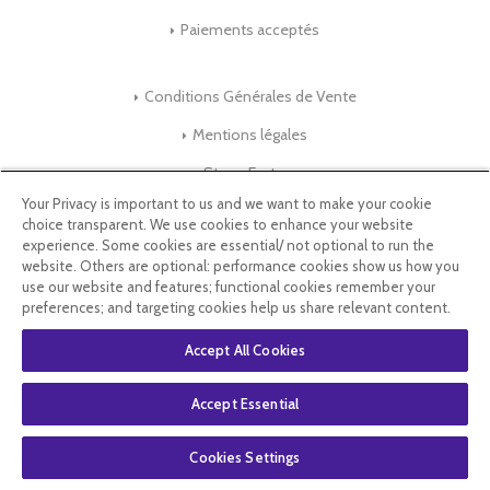
Paiements acceptés
Conditions Générales de Vente
Mentions légales
Store-Factory
Your Privacy is important to us and we want to make your cookie
choice transparent. We use cookies to enhance your website
Qui Sommes nous ?
experience. Some cookies are essential/ not optional to run the
website. Others are optional: performance cookies show us how you
Parrainage
use our website and features; functional cookies remember your
preferences; and targeting cookies help us share relevant content.
Blog & Conseils
Accept All Cookies
Select Language
▼
Accept Essential
Cookies Settings