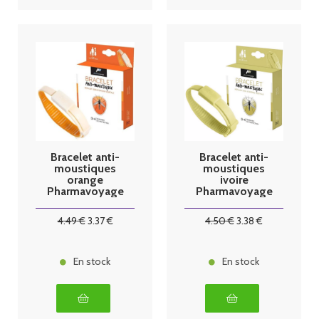
Bracelet anti-
Bracelet anti-
moustiques
moustiques
orange
ivoire
Pharmavoyage
Pharmavoyage
4
.49
€
3
.37
€
4
.50
€
3
.38
€
En stock
En stock