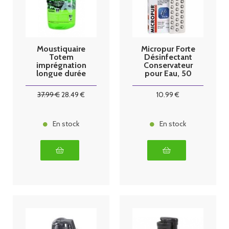
Moustiquaire
Micropur Forte
Totem
Désinfectant
imprégnation
Conservateur
longue durée
pour Eau, 50
DawaPlus 2
comprimés
personnes
37
.99
€
28
.49
€
10
.99
€
En stock
En stock