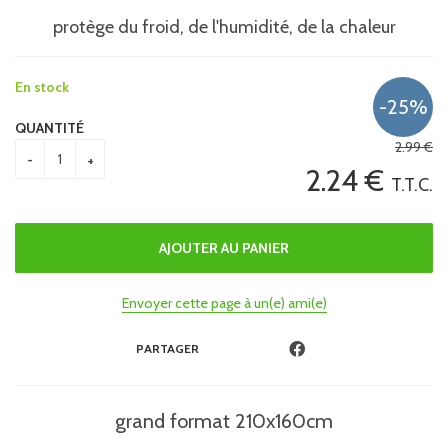
protège du froid, de l'humidité, de la chaleur
En stock
QUANTITÉ
2
.99
€
2
.24
€
T.T.C.
Envoyer cette page à un(e) ami(e)
PARTAGER
grand format 210x160cm