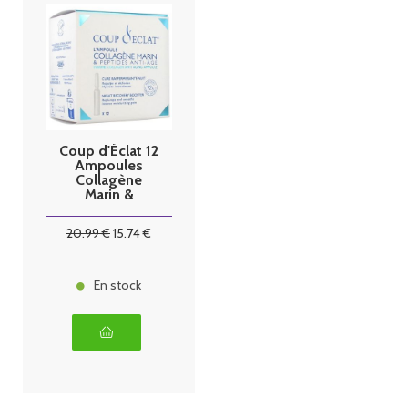
Coup d'Éclat 12
Ampoules
Collagène
Marin &
Peptides Anti-
Âge
20
.99
€
15
.74
€
En stock