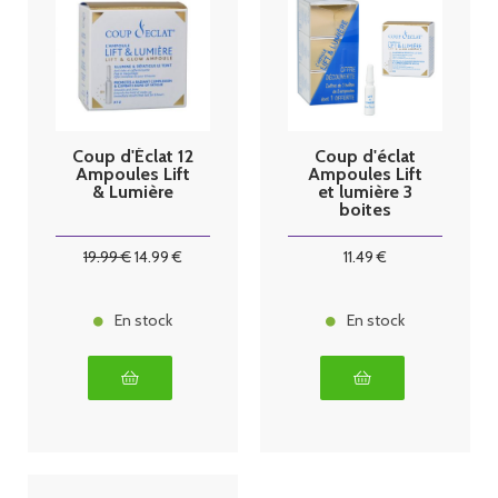
Coup d'Éclat 12
Coup d'éclat
Ampoules Lift
Ampoules Lift
& Lumière
et lumière 3
boites
19
.99
€
14
.99
€
11
.49
€
En stock
En stock