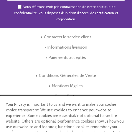
Vous affirmez avoir pris connaissance de notre
politique de
confidentialité
. Vous disposez d'un droit d'accès, de rectification et
d'opposition.
Contacter le service client
Informations livraison
Paiements acceptés
Conditions Générales de Vente
Mentions légales
Store-Factory
Your Privacy is important to us and we want to make your cookie
choice transparent. We use cookies to enhance your website
Qui Sommes nous ?
experience. Some cookies are essential/ not optional to run the
website. Others are optional: performance cookies show us how you
Parrainage
use our website and features; functional cookies remember your