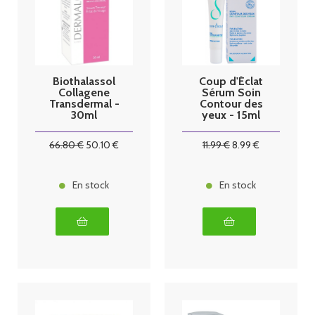
Biothalassol
Coup d'Éclat
Collagene
Sérum Soin
Transdermal -
Contour des
30ml
yeux - 15ml
66
.80
€
50
.10
€
11
.99
€
8
.99
€
En stock
En stock