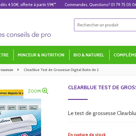
 dès 4.50€, offerte à partir 59€*
Commandes, Questions? 01 79 75 05 0
ÊTRE
MINCEUR & NUTRITION
BIO & NATUREL
COMPLÉME
Grossesse
Clearblue Test de Grossesse Digital Boite de 2
CLEARBLUE TEST DE GROSS
ZOOM
Le test de grossesse Clearblue
En rupture de stock