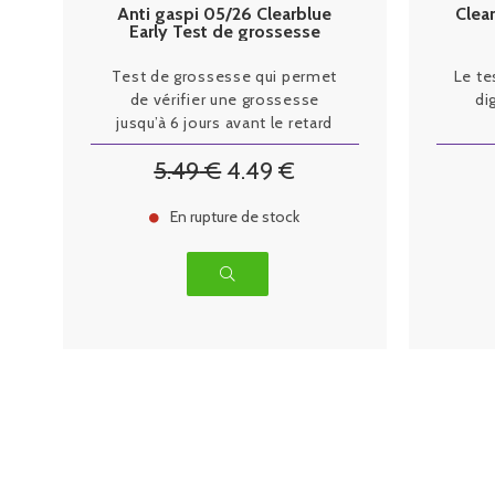
Anti gaspi 05/26 Clearblue
Clea
Early Test de grossesse
boite de 1 test
Test de grossesse qui permet
Le te
de vérifier une grossesse
di
jusqu’à 6 jours avant le retard
des règles. VOUS AIMEZ ?
5
.49
€
4
.49
€
PARTAGEZ !
En rupture de stock