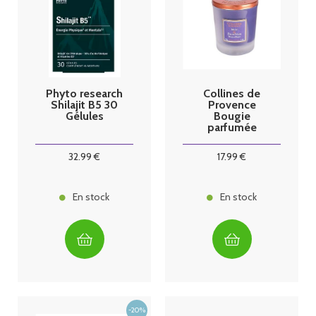
Phyto research
Collines de
Shilajit B5 30
Provence
Gélules
Bougie
parfumée
Musc & Fruit
Noir
32
.99
€
17
.99
€
En stock
En stock