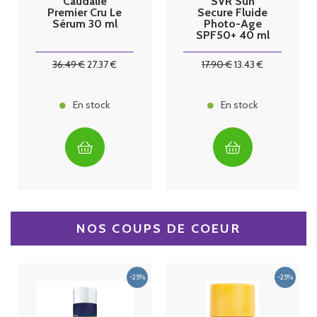
Caudalie
SVR Sun
Premier Cru Le
Secure Fluide
Sérum 30 ml
Photo-Age
SPF50+ 40 ml
36
.49
€
27
.37
€
17
.90
€
13
.43
€
En stock
En stock
NOS COUPS DE COEUR