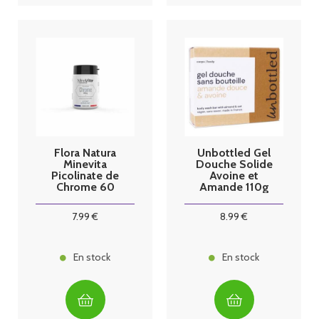
Flora Natura
Unbottled Gel
Minevita
Douche Solide
Picolinate de
Avoine et
Chrome 60
Amande 110g
gélules
7
.99
€
8
.99
€
En stock
En stock