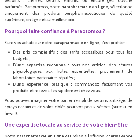
besoins : crèmes, sérums enrichis, ou encore gels douche
parfumés. Parapromos, notre
parapharmacie en ligne
, sélectionne
uniquement des produits parapharmaceutiques de qualité
supérieure, en ligne et au meilleur prix.
Pourquoi faire confiance à Parapromos ?
Faire vos achats sur notre
parapharmacie en ligne
, c’est profiter :
Des
prix compétitifs
: des tarifs accessibles pour tous les
budgets ;
D’une
expertise reconnue
: tous nos articles, des sérums
physiologiques aux huiles essentielles, proviennent de
laboratoires partenaires réputés ;
D’une
expérience pratique
: commandez facilement vos
produits et recevez-les rapidement chez vous.
Vous pouvez imaginer votre panier rempli de sérums anti-âge, de
sprays nasaux et de soins ciblés pour vos peaux sèches (surtout en
hiver !).
Une expertise locale au service de votre bien-être
Notre
parapharmacie en ligne
est reliée à l’officine
Pharmavance