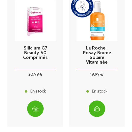
Silicium G7
La Roche-
Beauty 60
Posay Brume
Comprimés
Solaire
Vitaminée
Anthelios
UVAir SPF30+
20
.99
€
19
.99
€
200ml
En stock
En stock