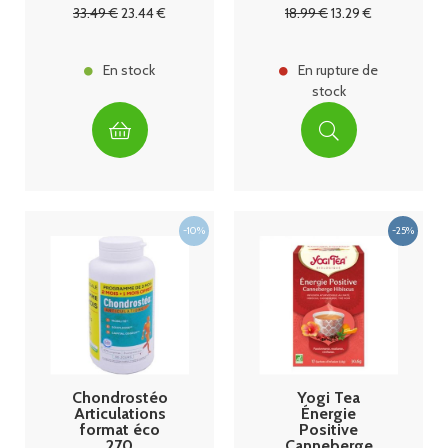
33
.49
€
23
.44
€
18
.99
€
13
.29
€
En stock
En rupture de
stock
Chondrostéo
Yogi Tea
Articulations
Énergie
format éco
Positive
270
Canneberge