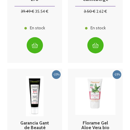
comprimés 3
Hibiscus 17
mois Granions
Sachets
39
.49
€
35
.54
€
3
.50
€
2
.62
€
En stock
En stock
Garancia Gant
Florame Gel
de Beauté
Aloe Vera bio