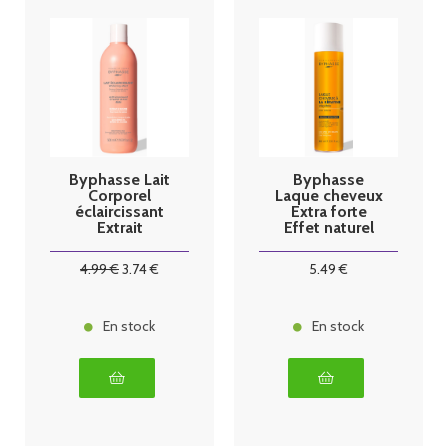
Byphasse Lait
Byphasse
Corporel
Laque cheveux
éclaircissant
Extra forte
Extrait
Effet naturel
d'avoine
400ml
500ml
4
.99
€
3
.74
€
5
.49
€
En stock
En stock