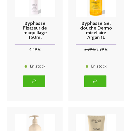
Byphasse
Byphasse Gel
Fixateur de
douche Dermo
maquillage
micellaire
150ml
Argan 1L
4
.49
€
3
.99
€
2
.99
€
En stock
En stock