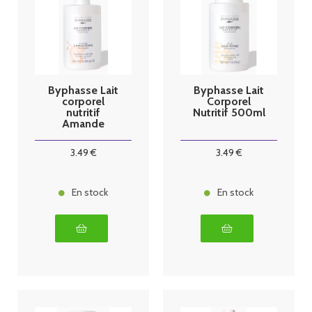
Byphasse Lait
Byphasse Lait
corporel
Corporel
nutritif
Nutritif 500ml
Amande
douce 500ml
3
.49
€
3
.49
€
En stock
En stock