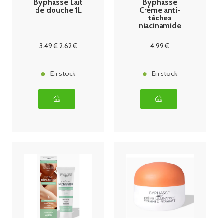
Byphasse Lait
Byphasse
de douche 1L
Crème anti-
tâches
niacinamide
50ml
3
.49
€
2
.62
€
4
.99
€
En stock
En stock