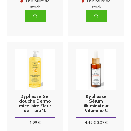
En rupture de
En rupture de
stock
stock
Byphasse Gel
Byphasse
douche Dermo
Sérum
micellaire Fleur
illuminateur
de Tiaré 1L
Vitamine C
50ml
4
.99
€
4
.49
€
3
.37
€