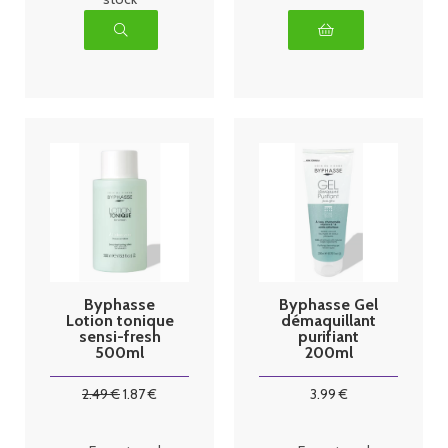
Byphasse
Byphasse Gel
Lotion tonique
démaquillant
sensi-fresh
purifiant
500ml
200ml
2
.49
€
1
.87
€
3
.99
€