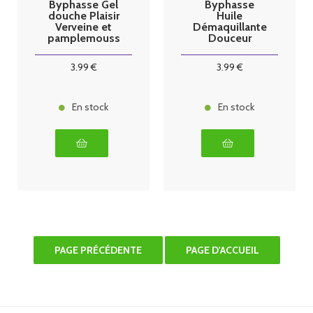
Byphasse Gel
Byphasse
douche Plaisir
Huile
Verveine et
Démaquillante
pamplemouss
Douceur
e 2L
150ml
3
.99
€
3
.99
€
En stock
En stock