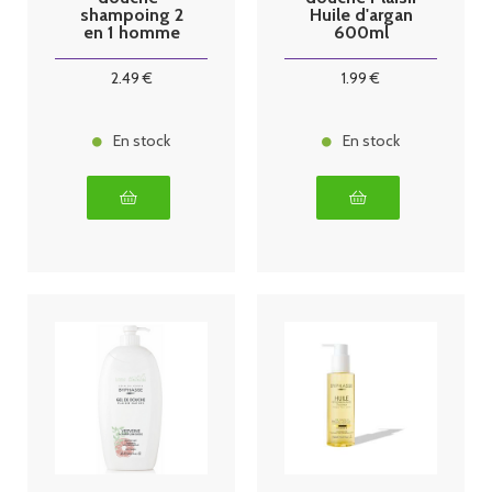
shampoing 2
Huile d'argan
en 1 homme
600ml
600ml
2
.49
€
1
.99
€
En stock
En stock