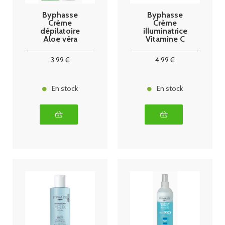
Byphasse
Byphasse
Crème
Crème
dépilatoire
illuminatrice
Aloe véra
Vitamine C
125ml
50ml
3
.99
€
4
.99
€
En stock
En stock