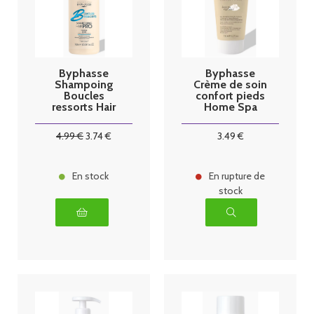
Byphasse
Byphasse
Shampoing
Crème de soin
Boucles
confort pieds
ressorts Hair
Home Spa
Pro 750ml
Experience
150ml
4
.99
€
3
.74
€
3
.49
€
En stock
En rupture de
stock