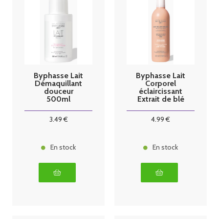
Byphasse Lait
Byphasse Lait
Démaquillant
Corporel
douceur
éclaircissant
500ml
Extrait de blé
500ml
3
.49
€
4
.99
€
En stock
En stock