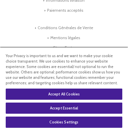
Informations livraison
Paiements acceptés
Conditions Générales de Vente
Mentions légales
Store-Factory
Your Privacy is important to us and we want to make your cookie
choice transparent. We use cookies to enhance your website
Qui Sommes nous ?
experience. Some cookies are essential/ not optional to run the
website. Others are optional: performance cookies show us how you
Parrainage
use our website and features; functional cookies remember your
preferences; and targeting cookies help us share relevant content.
Blog & Conseils
Accept All Cookies
Select Language
▼
Accept Essential
Cookies Settings