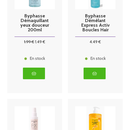
Byphasse
Byphasse
Démaquillant
Démêlant
yeux douceur
Express Activ
200ml
Boucles Hair
Pro 400ml
1
.99
€
1
.49
€
4
.49
€
En stock
En stock