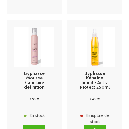
Byphasse
Byphasse
Mousse
Kératine
Capillaire
liquide Activ
définition
Protect 250ml
boucles
300ml
3
.99
€
2
.49
€
En stock
En rupture de
stock