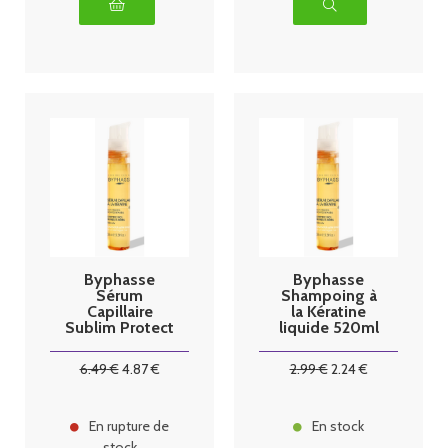
Byphasse
Byphasse
Sérum
Shampoing à
Capillaire
la Kératine
Sublim Protect
liquide 520ml
50ml
6
.49
€
4
.87
€
2
.99
€
2
.24
€
En rupture de
En stock
stock