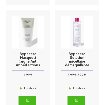
Byphasse
Byphasse
Masque à
Solution
l'argile Anti
micellaire
imperfections
démaquillante
150ml
500ml
4
.99
€
3
.99
€
2
.99
€
En stock
En stock