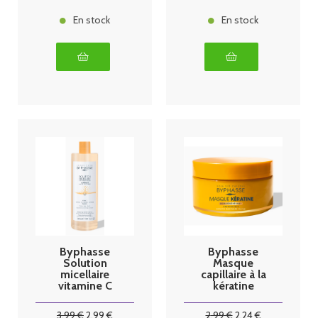
En stock
En stock
Byphasse
Byphasse
Solution
Masque
micellaire
capillaire à la
vitamine C
kératine
500ml
liquide 250ml
3
.99
€
2
.99
€
2
.99
€
2
.24
€