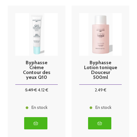
Byphasse
Byphasse
Crème
Lotion tonique
Contour des
Douceur
yeux Q10
500ml
Hydra'Confort
20ml
5
.49
€
4
.12
€
2
.49
€
En stock
En stock