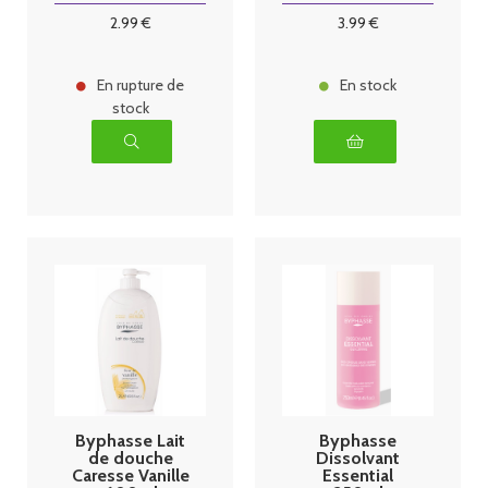
2
.99
€
3
.99
€
En rupture de
En stock
stock
Byphasse Lait
Byphasse
de douche
Dissolvant
Caresse Vanille
Essential