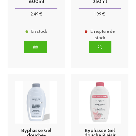
600ml
250ml
2
.49
€
1
.99
€
En stock
En rupture de
stock
Byphasse Gel
Byphasse Gel
douche-
douche Plaisir