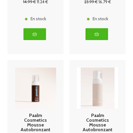
14
.99
€
11
.24
€
23
.99
€
16
.79
€
150 ml –
Bronzage
Naturel &
Éclatant
En stock
En stock
Paalm
Paalm
Cosmetics
Cosmetics
Mousse
Mousse
Autobronzant
Autobronzant