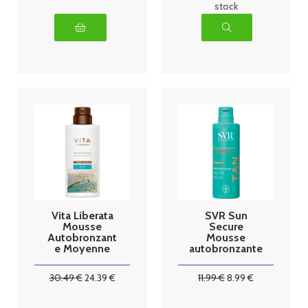
stock
Vita Liberata
SVR Sun
Mousse
Secure
Autobronzant
Mousse
e Moyenne
autobronzante
200ml
- 150ml
30
.49
€
24
.39
€
11
.99
€
8
.99
€