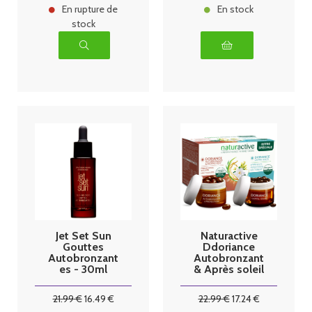
En rupture de
En stock
stock
Jet Set Sun
Naturactive
Gouttes
Ddoriance
Autobronzant
Autobronzant
es - 30ml
& Après soleil
- 90 capsules
21
.99
€
16
.49
€
22
.99
€
17
.24
€