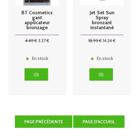
BT Cosmetics
Jet Set Sun
gant
Spray
applicateur
bronzant
bronzage
instantané
150ml
4
.49
€
3
.37
€
18
.99
€
14
.24
€
En stock
En stock