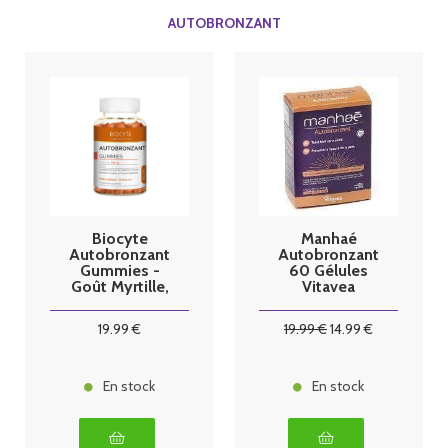
AUTOBRONZANT
Biocyte
Manhaé
Autobronzant
Autobronzant
Gummies -
60 Gélules
Goût Myrtille,
Vitavea
60 gummies
19
.99
€
19
.99
€
14
.99
€
En stock
En stock