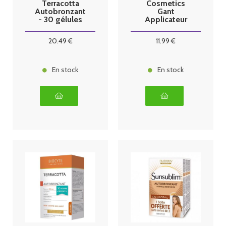
Terracotta
Cosmetics
Autobronzant
Gant
- 30 gélules
Applicateur
20
.49
€
11
.99
€
En stock
En stock