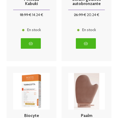
Kabuki
autobronzante
s 30ml
18
.99
€
14
.24
€
26
.99
€
20
.24
€
En stock
En stock
Biocyte
Paalm