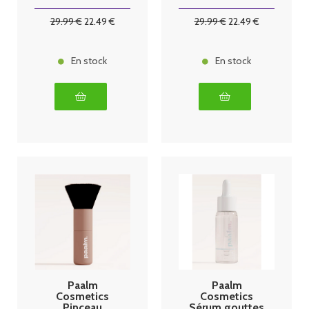
e Foncé 150ml
e Medium
150ml
29
.99
€
22
.49
€
29
.99
€
22
.49
€
En stock
En stock
Paalm
Paalm
Cosmetics
Cosmetics
Pinceau
Sérum gouttes