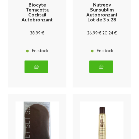
Biocyte
Nutreov
Terracotta
Sunsublim
Cocktail
Autobronzant
Autobronzant
Lot de 3 x 28
lot de 3X 30
Capsules
comprimés
38
.99
€
26
.99
€
20
.24
€
En stock
En stock