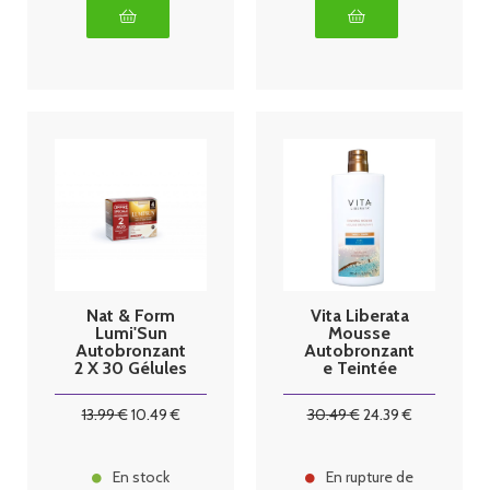
Nat & Form
Vita Liberata
Lumi'Sun
Mousse
Autobronzant
Autobronzant
2 X 30 Gélules
e Teintée
200ml
13
.99
€
10
.49
€
30
.49
€
24
.39
€
En stock
En rupture de