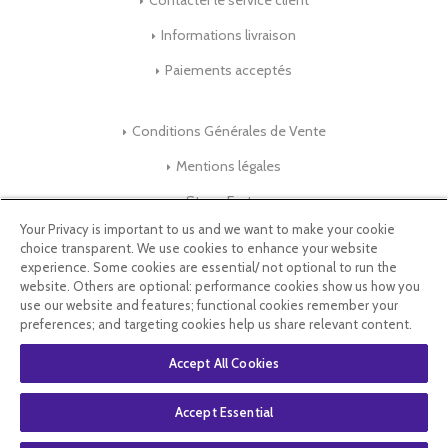
Contacter le service client
Informations livraison
Paiements acceptés
Conditions Générales de Vente
Mentions légales
Store-Factory
Your Privacy is important to us and we want to make your cookie
choice transparent. We use cookies to enhance your website
Qui Sommes nous ?
experience. Some cookies are essential/ not optional to run the
website. Others are optional: performance cookies show us how you
Parrainage
use our website and features; functional cookies remember your
preferences; and targeting cookies help us share relevant content.
Blog & Conseils
Accept All Cookies
Select Language
▼
Accept Essential