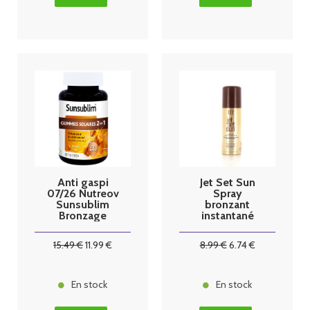
Anti gaspi
Jet Set Sun
07/26 Nutreov
Spray
Sunsublim
bronzant
Bronzage
instantané
Sublime 60
50ml
Gummies
15
.49
€
11
.99
€
8
.99
€
6
.74
€
En stock
En stock