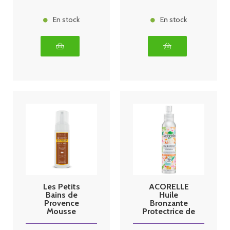
En stock
En stock
Les Petits
ACORELLE
Bains de
Huile
Provence
Bronzante
Mousse
Protectrice de
Autobronzant
Karanja 100ml
e Parfumée