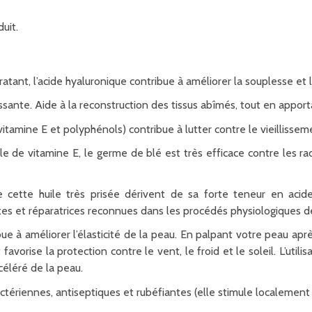
uit.
nt, l’acide hyaluronique contribue à améliorer la souplesse et l’
sante. Aide à la reconstruction des tissus abîmés, tout en apporta
itamine E et polyphénols) contribue à lutter contre le vieillissem
e de vitamine E, le germe de blé est très efficace contre les radi
cette huile très prisée dérivent de sa forte teneur en acides
tes et réparatrices reconnues dans les procédés physiologiques d
bue à améliorer l’élasticité de la peau. En palpant votre peau ap
favorise la protection contre le vent, le froid et le soleil. L’uti
céléré de la peau.
ctériennes, antiseptiques et rubéfiantes (elle stimule localement l