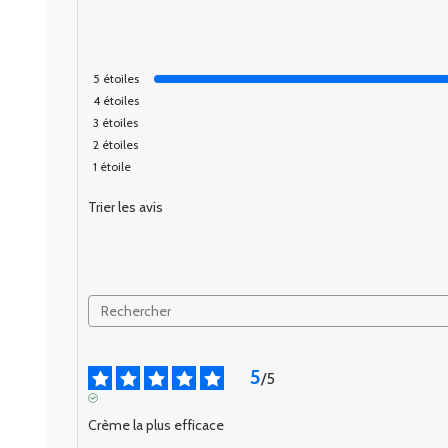
5
étoiles
4
étoiles
3
étoiles
2
étoiles
1
étoile
Trier les avis
5
/
5
AVIS VÉRIFIÉ
Crème la plus efficace