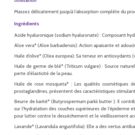
Utilisation
Massez délicatement jusqu’à l’absorption complète du prod
Ingrédients
Acide hyaluronique (sodium hyaluronate) : Composant hydrata
Aloe vera* (Aloe barbadensis): Action apaisante et adoucis
Huile d’olive* (Olea europea): Sa teneur en antioxydants (v
Huile de germe de blé* (Triticum vulgare) : Source naturell
perte d’élasticité de la peau.
Huile de rose mosqueta* : Les qualités cosmétiques de 
prostaglandines, présentent des caractéristiques stimulan
Beurre de karité* (Butyrospermum parkii butter ): Il contri
sur l’hydratation des couches supérieures de l’épiderme et 
pour lutter contre le dessèchement et le vieillissement ac
Lavande* (Lavandula angustifolia): Elle a des vertus antiba