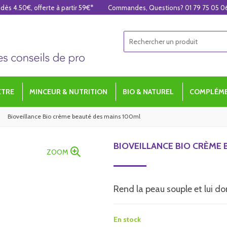
 dès 4.50€, offerte à partir 59€*
Commandes, Questions? 01 79 75 05 0
ÊTRE
MINCEUR & NUTRITION
BIO & NATUREL
COMPLÉME
Bioveillance Bio crème beauté des mains 100ml
BIOVEILLANCE BIO CRÈME 
ZOOM
Rend la peau souple et lui do
En stock