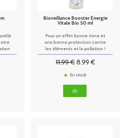
rum
Bioveillance Booster Énergie
l
Vitale Bio 50 ml
urelle
Pour un effet bonne mine et
notre
une bonne protection contre
ation
les éléments et la pollution !
11
.99
€
8
.99
€
En stock