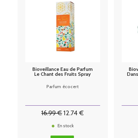
Bioveillance Eau de Parfum
Biov
Le Chant des Fruits Spray
Danse
30ml
Parfum écocert
16
.99
€
12
.74
€
En stock