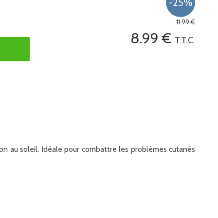
11
.99
€
8
.99
€
T.T.C.
tion au soleil. Idéale pour combattre les problèmes cutanés