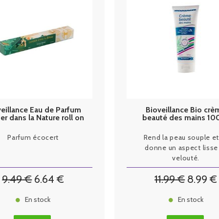
eillance Eau de Parfum
Bioveillance Bio crè
r dans la Nature roll on
beauté des mains 10
10ml
Parfum écocert
Rend la peau souple et 
donne un aspect lisse
velouté.
9
.49
€
6
.64
€
11
.99
€
8
.99
€
En stock
En stock