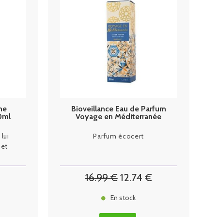
me
Bioveillance Eau de Parfum
0ml
Voyage en Méditerranée
Spray 30ml
lui
Parfum écocert
 et
16
.99
€
12
.74
€
En stock