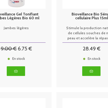
veillance Gel Tonifiant
Bioveillance Bio Sé
bes Légères Bio 60 ml
cellulaire Plus 15m
Jambes légères
Stimule la production nat
de cellules souches de 
peau et accelère la répar
des tissus
9
.00
€
6
.75
€
28
.49
€
En stock
En stock