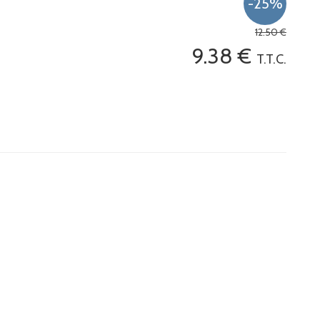
12
.50
€
9
.38
€
T.T.C.