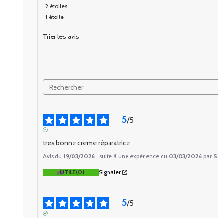
2
étoiles
1
étoile
Trier les avis
5
/
5
AVIS VÉRIFIÉ
tres bonne creme réparatrice
Avis du
19/03/2026
, suite à une expérience du
03/03/2026
par
S
UTILE
(0)
Signaler
5
/
5