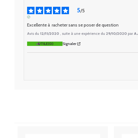
5
/
5
AVIS VÉRIFIÉ
Excellente à  racheter sans se poser de question
Avis du
12/11/2020
, suite à une expérience du
29/10/2020
par
A.
UTILE
(0)
Signaler