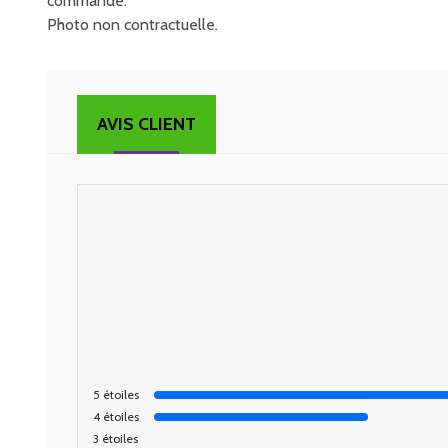
commande.
Photo non contractuelle.
AVIS CLIENT
5
étoiles
4
étoiles
3
étoiles