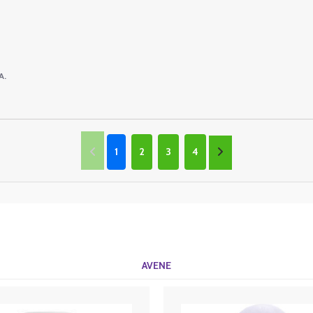
A.
1
2
3
4
AVENE