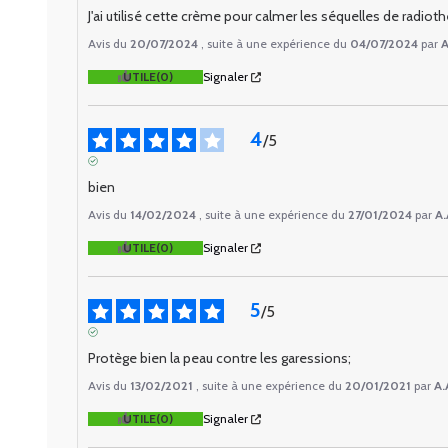
AVIS VÉRIFIÉ
J'ai utilisé cette crème pour calmer les séquelles de radioth
Avis du
20/07/2024
, suite à une expérience du
04/07/2024
par
A
UTILE
(0)
Signaler
4
/
5
AVIS VÉRIFIÉ
bien
Avis du
14/02/2024
, suite à une expérience du
27/01/2024
par
A.
UTILE
(0)
Signaler
5
/
5
AVIS VÉRIFIÉ
Protège bien la peau contre les garessions;
Avis du
13/02/2021
, suite à une expérience du
20/01/2021
par
A.
UTILE
(0)
Signaler