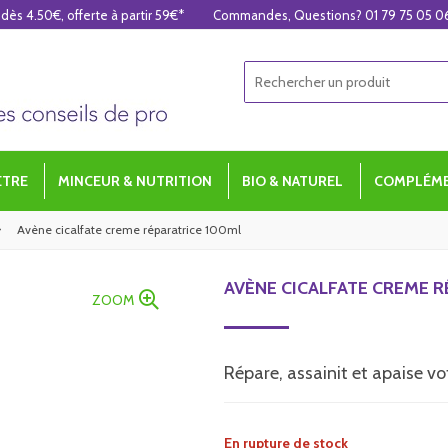
 dès 4.50€, offerte à partir 59€*
Commandes, Questions? 01 79 75 05 0
ÊTRE
MINCEUR & NUTRITION
BIO & NATUREL
COMPLÉME
Avène cicalfate creme réparatrice 100ml
AVÈNE CICALFATE CREME R
ZOOM
Répare, assainit et apaise vo
En rupture de stock