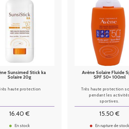
ène Sunsimed Stick ka
Avène Solaire Fluide S
Solaire 20g
SPF 50+ 100ml
Très haute protection
Très haute protection so
pendant les activité
sportives.
16
.40
€
15
.50
€
En stock
En rupture de stoc