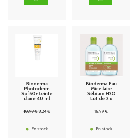
Bioderma
Bioderma Eau
Photoderm
Micellaire
Spf50+ teinte
Sébium H2O
claire 40 ml
Lot de 2 x
500ml
10
.99
€
8
.24
€
16
.99
€
En stock
En stock