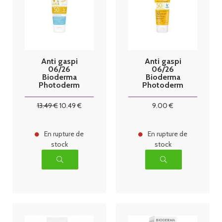
Anti gaspi
Anti gaspi
06/26
06/26
Bioderma
Bioderma
Photoderm
Photoderm
Pediatrics Lait
Lait Ultra
SPF50 -
SPF50+ 100ml
13
.49
€
10
.49
€
9
.00
€
100ml
En rupture de
En rupture de
stock
stock