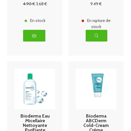
Ongles 50ml
4
.90
€
3
.68
€
9
.49
€
En stock
En rupture de
stock
Bioderma Eau
Bioderma
Micellaire
ABCDerm
Nettoyante
Cold-Cream
Purifiante
Crème