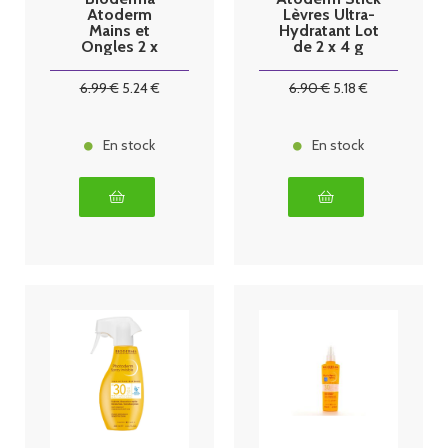
Atoderm
Lèvres Ultra-
Mains et
Hydratant Lot
Ongles 2 x
de 2 x 4 g
50ml
6
.99
€
5
.24
€
6
.90
€
5
.18
€
En stock
En stock