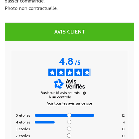
passer commande.
Photo non contractuelle.
AVIS CLIENT
4.8
/
5
Basé sur
16
avis soumis
à un contrôle
Voir tous les avis sur ce site
5
étoiles
12
4
étoiles
4
3
étoiles
0
2
étoiles
0