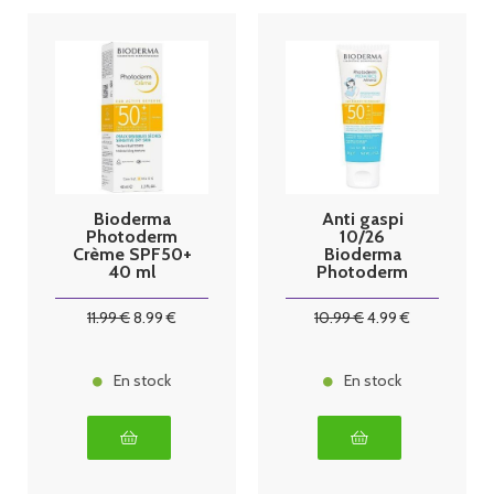
Bioderma
Anti gaspi
Photoderm
10/26
Crème SPF50+
Bioderma
40 ml
Photoderm
Pediatrics
Mineral
11
.99
€
8
.99
€
10
.99
€
4
.99
€
SPF50+ 50 g
En stock
En stock