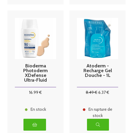
Bioderma
Atoderm -
Photoderm
Recharge Gel
XDefense
Douche - 1L
Ultra-Fluid
SPF50+ Teinte
01 40ml
16
.99
€
8
.49
€
6
.37
€
En stock
En rupture de
stock