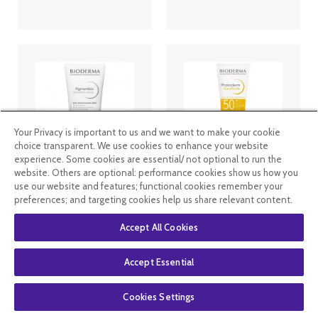
Your Privacy is important to us and we want to make your cookie
choice transparent. We use cookies to enhance your website
experience. Some cookies are essential/ not optional to run the
website. Others are optional: performance cookies show us how you
Bioderma
Bioderma
use our website and features; functional cookies remember your
Pigmentbio
Photoderm
Sensitives
Aquafluide
preferences; and targeting cookies help us share relevant content.
areas 75 ml
Spf50+ Non
Teinté 40 ml
Accept All Cookies
23
.40
€
17
.55
€
10
.99
€
8
.24
€
Accept Essential
En stock
En stock
Cookies Settings