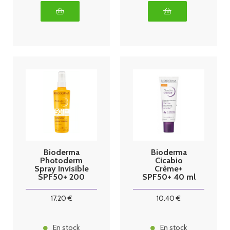
Bioderma
Bioderma
Photoderm
Cicabio
Spray Invisible
Crème+
SPF50+ 200
SPF50+ 40 ml
ml
17
.20
€
10
.40
€
En stock
En stock