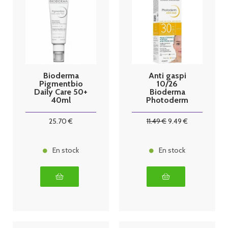
Bioderma
Anti gaspi
Pigmentbio
10/26
Daily Care 50+
Bioderma
40ml
Photoderm
AKN Mat
SPF30 Fluide
25
.70
€
11
.49
€
9
.49
€
Matifiant 40
ml
En stock
En stock