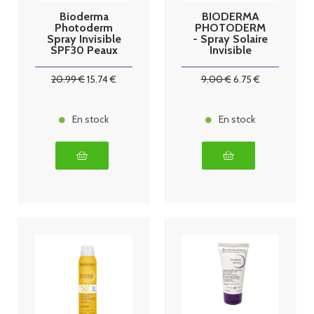
Bioderma
BIODERMA
Photoderm
PHOTODERM
Spray Invisible
- Spray Solaire
SPF30 Peaux
Invisible
Sensibles
SPF30 -
300ml
Visage et
20
.99
€
15
.74
€
9
.00
€
6
.75
€
Corps - Peaux
Sensibles,
200ml
En stock
En stock