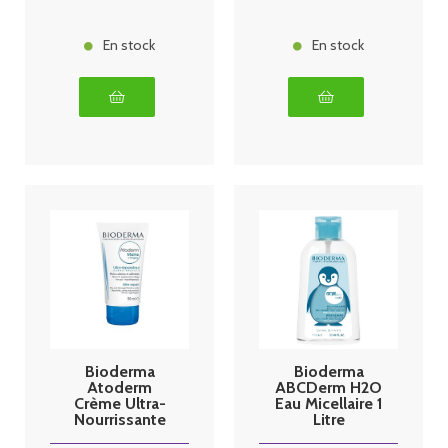
Ultra-
Nourrissante
500ml
En stock
En stock
Bioderma
Bioderma
Atoderm
ABCDerm H2O
Crème Ultra-
Eau Micellaire 1
Nourrissante
Litre
Mains &