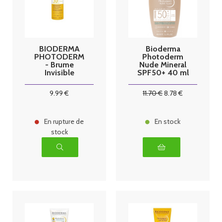
BIODERMA
Bioderma
PHOTODERM
Photoderm
- Brume
Nude Mineral
Invisible
SPF50+ 40 ml
Solaire SPF30
-Teinte : Doré
- Visage et
9
.99
€
11
.70
€
8
.78
€
Corps - Peaux
Sensibles,
150ml
En rupture de
En stock
stock