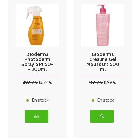
Bioderma
Bioderma
Photoderm
Créaline Gel
Spray SPF50+
Moussant 500
- 300ml
ml
20
.99
€
15
.74
€
15
.99
€
11
.99
€
En stock
En stock