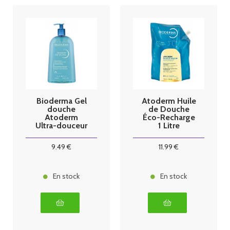
Bioderma Gel
Atoderm Huile
douche
de Douche
Atoderm
Éco-Recharge
Ultra-douceur
1 Litre
1 L
9
.49
€
11
.99
€
En stock
En stock