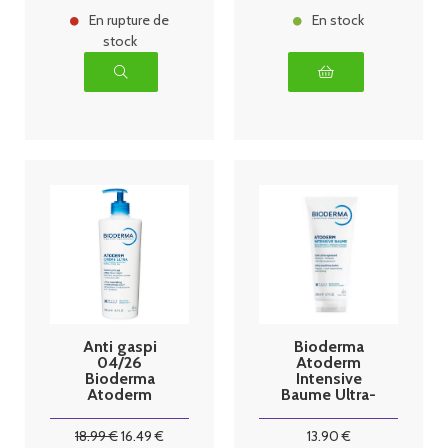
En rupture de
En stock
stock
Anti gaspi
Bioderma
04/26
Atoderm
Bioderma
Intensive
Atoderm
Baume Ultra-
Crème Ultra
Apaisant 200
Crème
ml
18
.99
€
16
.49
€
13
.90
€
Hydratante