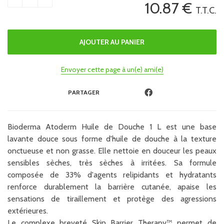
10
.87
€
T.T.C.
Envoyer cette page à un(e) ami(e)
PARTAGER
Bioderma Atoderm Huile de Douche 1 L est une base
lavante douce sous forme d'huile de douche à la texture
onctueuse et non grasse. Elle nettoie en douceur les peaux
sensibles sèches, très sèches à irritées. Sa formule
composée de 33% d'agents relipidants et hydratants
renforce durablement la barrière cutanée, apaise les
sensations de tiraillement et protège des agressions
extérieures.
Le complexe breveté Skin Barrier Therapy™ permet de