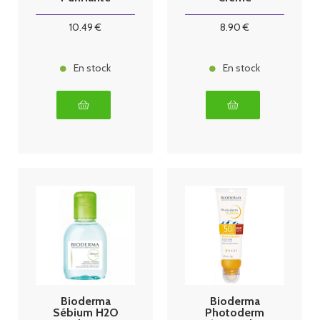
Sébium H2O
Nourrissante
45 ml
10
.49
€
8
.90
€
En stock
En stock
Bioderma
Bioderma
Sébium H2O
Photoderm