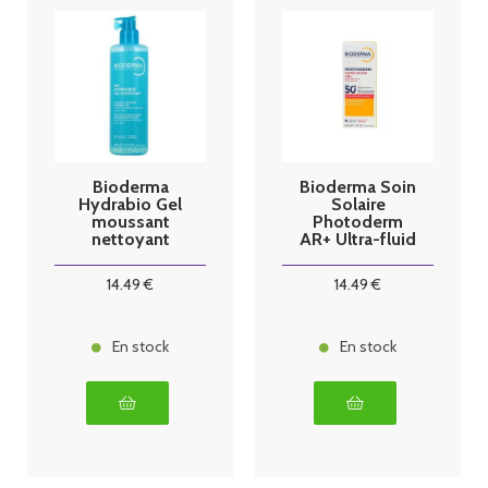
Bioderma
Bioderma Soin
Hydrabio Gel
Solaire
moussant
Photoderm
nettoyant
AR+ Ultra-fluid
micellaire
SPF50+ 40ml
400ml
14
.49
€
14
.49
€
En stock
En stock