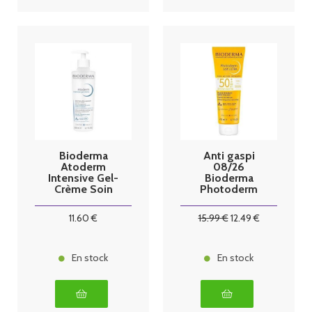
Bioderma
Anti gaspi
Atoderm
08/26
Intensive Gel-
Bioderma
Crème Soin
Photoderm
Frais Ultra-
Lait Ultra
Apaisant 200
SPF50+ 200
11
.60
€
15
.99
€
12
.49
€
ml
ml
En stock
En stock