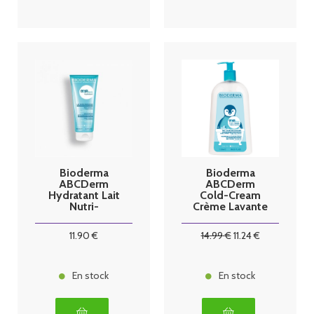
Bioderma
Bioderma
ABCDerm
ABCDerm
Hydratant Lait
Cold-Cream
Nutri-
Crème Lavante
Protecteur
1L
200 ml
11
.90
€
14
.99
€
11
.24
€
En stock
En stock