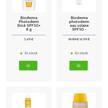
Bioderma
Bioderma
Photoderm
photoderm
Stick SPF50+
eau solaire
8 g
SPF50 -
200ml
5
.49
€
19
.99
€
14
.99
€
En stock
En stock