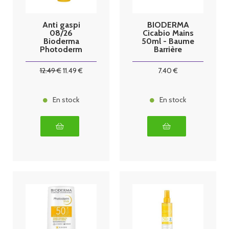
Anti gaspi
BIODERMA
08/26
Cicabio Mains
Bioderma
50ml - Baume
Photoderm
Barrière
Brume Solaire
Réparateur
Invisible
12
.49
€
11
.49
€
7
.40
€
SPF50+ 150ml
En stock
En stock