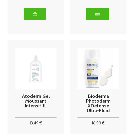
Atoderm Gel
Bioderma
Moussant
Photoderm
Intensif 1L
XDefense
Ultra-Fluid
SPF50+
13
.49
€
16
.99
€