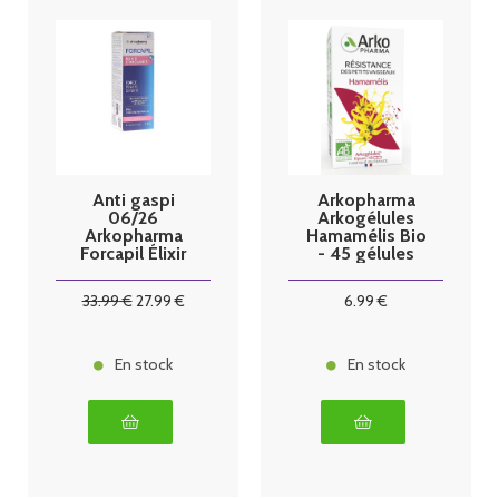
Anti gaspi
Arkopharma
06/26
Arkogélules
Arkopharma
Hamamélis Bio
Forcapil Élixir
- 45 gélules
Croissance 50
ml
33
.99
€
27
.99
€
6
.99
€
En stock
En stock