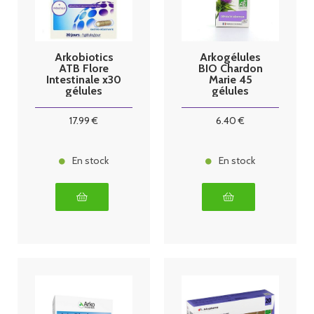
Arkobiotics
Arkogélules
ATB Flore
BIO Chardon
Intestinale x30
Marie 45
gélules
gélules
Arkopharma
17
.99
€
6
.40
€
En stock
En stock