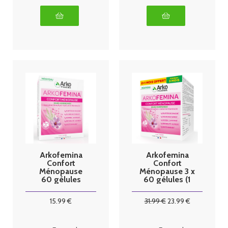
Arkofemina
Arkofemina
Confort
Confort
Ménopause
Ménopause 3 x
60 gélules
60 gélules (1
mois offert)
15
.99
€
31
.99
€
23
.99
€