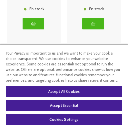
En stock
En stock
Your Privacy is important to us and we want to make your cookie
choice transparent. We use cookies to enhance your website
experience. Some cookies are essential/ not optional to run the
website. Others are optional: performance cookies show us how you
use our website and features; functional cookies remember your
preferences; and targeting cookies help us share relevant content.
Accept All Cookies
Arkopharma
Anti gaspi
Accept Essential
Arkofluides
09/26
Jambes
Arkopharma
Légères Lot 2
Synergie
Cookies Settings
Minceur BIO
Thé vierge,
14
.90
€
11
.49
€
9
.49
€