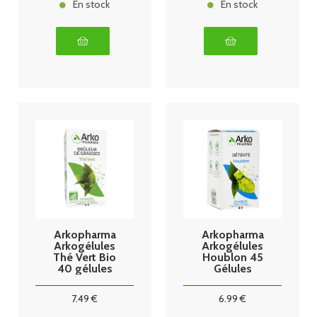
En stock
En stock
Arkopharma
Arkopharma
Arkogélules
Arkogélules
Thé Vert Bio
Houblon 45
40 gélules
Gélules
7
.49
€
6
.99
€