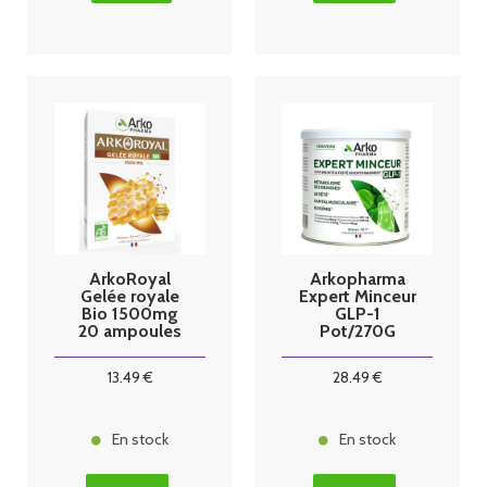
ArkoRoyal
Arkopharma
Gelée royale
Expert Minceur
Bio 1500mg
GLP-1
20 ampoules
Pot/270G
13
.49
€
28
.49
€
En stock
En stock