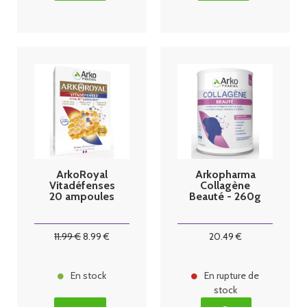
ArkoRoyal
Arkopharma
Vitadéfenses
Collagène
20 ampoules
Beauté - 260g
11
.99
€
8
.99
€
20
.49
€
En stock
En rupture de
stock