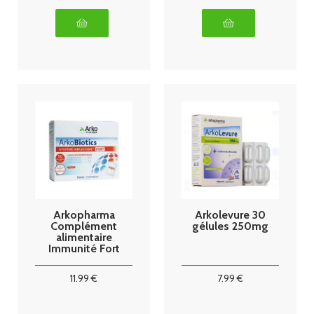
Arkopharma
Arkolevure 30
Complément
gélules 250mg
alimentaire
Immunité Fort
7 sachets
11
.99
€
7
.99
€