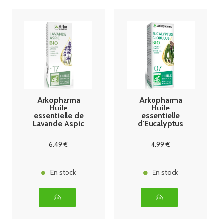
Arkopharma
Arkopharma
Huile
Huile
essentielle de
essentielle
Lavande Aspic
d'Eucalyptus
BIO 10ml
Globulus BIO
10ml
6
.49
€
4
.99
€
En stock
En stock