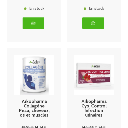
En stock
En stock
Arkopharma
Arkopharma
Collagène
Cys-Control
Peau, cheveux,
Infection
os et muscles
urinaires
260g
cystites 15
gélules
18
.99
€
14
.24
€
14
.99
€
11
.24
€