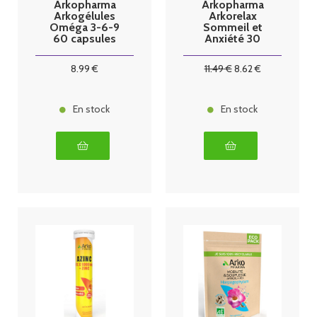
Arkopharma
Arkopharma
Arkogélules
Arkorelax
Oméga 3-6-9
Sommeil et
60 capsules
Anxiété 30
comprimés
8
.99
€
11
.49
€
8
.62
€
En stock
En stock