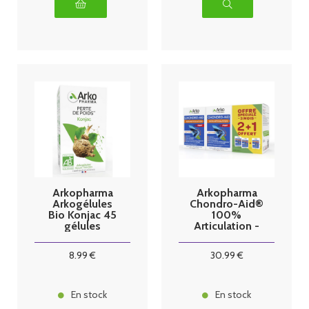
Arkopharma
Arkopharma
Arkogélules
Chondro-Aid®
Bio Konjac 45
100%
gélules
Articulation -
60 gélules x3
8
.99
€
30
.99
€
En stock
En stock