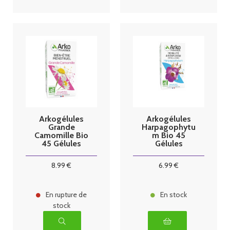
Arkogélules
Arkogélules
Grande
Harpagophytu
Camomille Bio
m Bio 45
45 Gélules
Gélules
8
.99
€
6
.99
€
En rupture de
En stock
stock