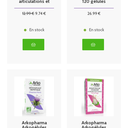
articulations et
120 gélules
musculaires 20
ampoules
12
.99
€
9
.74
€
26
.99
€
En stock
En stock
Arkopharma
Arkopharma
Arkogélules
Arkogélules