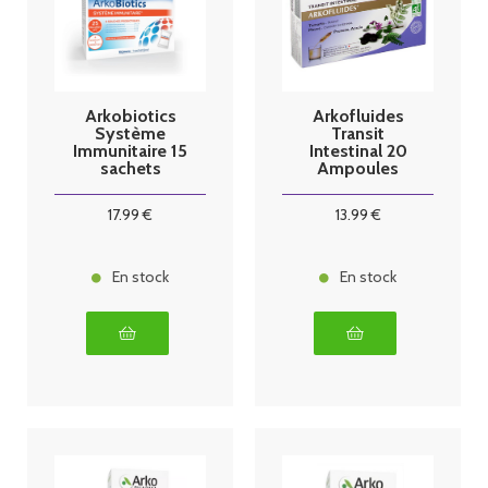
Arkobiotics
Arkofluides
Système
Transit
Immunitaire 15
Intestinal 20
sachets
Ampoules
17
.99
€
13
.99
€
En stock
En stock