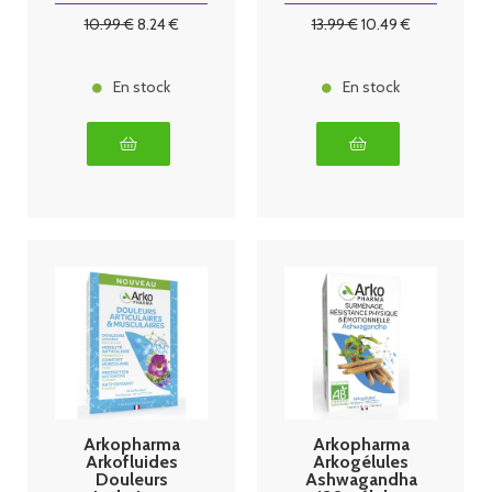
10
.99
€
8
.24
€
13
.99
€
10
.49
€
En stock
En stock
Arkopharma
Arkopharma
Arkofluides
Arkogélules
Douleurs
Ashwagandha