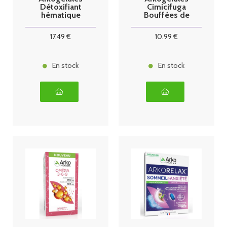
Détoxifiant
Cimicifuga
hématique
Bouffées de
Chardon Marie
Chaleur 60
150 gélules
gélules
17
.49
€
10
.99
€
En stock
En stock