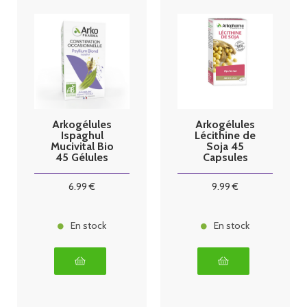
Arkogélules
Arkogélules
Ispaghul
Lécithine de
Mucivital Bio
Soja 45
45 Gélules
Capsules
6
.99
€
9
.99
€
En stock
En stock