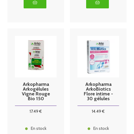
Arkopharma
Arkopharma
Arkogélules
ArkoBiotics
Vigne Rouge
Flore intime -
Bio 150
30 gélules
Gélules + 45
Gélules
17
.49
€
14
.49
€
Offertes
En stock
En stock