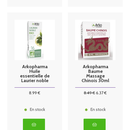
Arkopharma
Arkopharma
Huile
Baume
essentielle de
Massage
Laurier noble
Chinois 30ml
BIO 10ml
8
.99
€
8
.49
€
6
.37
€
En stock
En stock