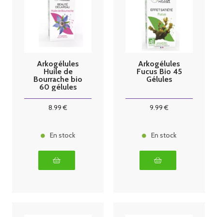
Arkogélules
Arkogélules
Huile de
Fucus Bio 45
Bourrache bio
Gélules
60 gélules
8
.99
€
9
.99
€
En stock
En stock