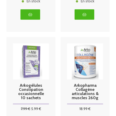
En stock
En stock
Arkogélules
Arkopharma
Constipation
Collagène
occasionnelle
articulations &
10 sachets
muscles 260g
7
.99
€
5
.99
€
18
.99
€