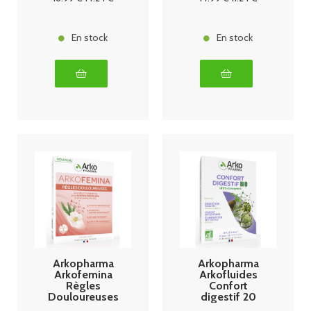
En stock
En stock
Arkopharma
Arkopharma
Arkofemina
Arkofluides
Règles
Confort
Douloureuses
digestif 20
30 comprimés
ampoules