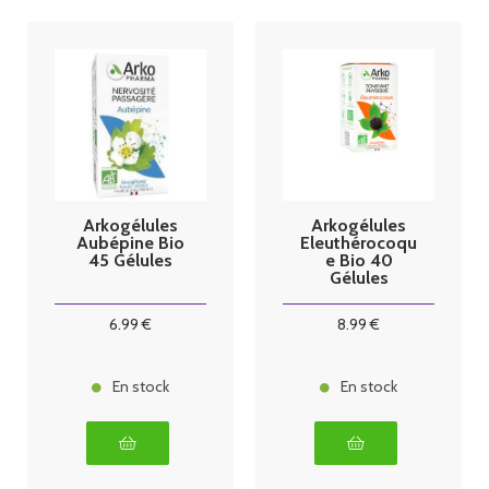
Arkogélules
Arkogélules
Aubépine Bio
Eleuthérocoqu
45 Gélules
e Bio 40
Gélules
6
.99
€
8
.99
€
En stock
En stock