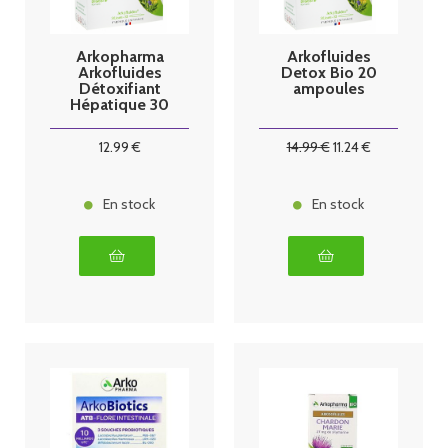
Arkopharma
Arkofluides
Arkofluides
Detox Bio 20
Détoxifiant
ampoules
Hépatique 30
Ampoules
12
.99
€
14
.99
€
11
.24
€
En stock
En stock