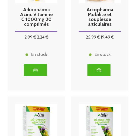
Arkopharma
Arkopharma
Azinc Vitamine
Mobilité et
C 1000mg 20
souplesse
comprimés
articulaires
effervescents
Harpagophytu
m 270 gélules
2
.99
€
2
.24
€
25
.99
€
19
.49
€
En stock
En stock