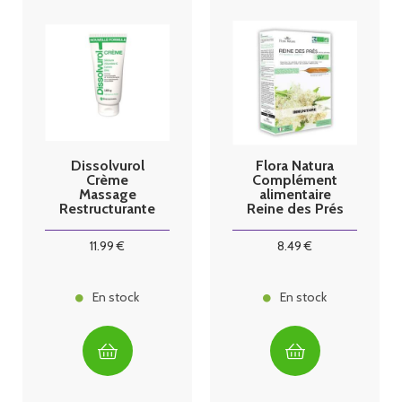
Dissolvurol
Flora Natura
Crème
Complément
Massage
alimentaire
Restructurante
Reine des Prés
Tube 100G
Bio 20
ampoules
11
.99
€
8
.49
€
En stock
En stock