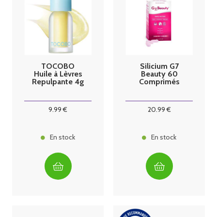
TOCOBO
Silicium G7
Huile à Lèvres
Beauty 60
Repulpante 4g
Comprimés
9
.99
€
20
.99
€
En stock
En stock