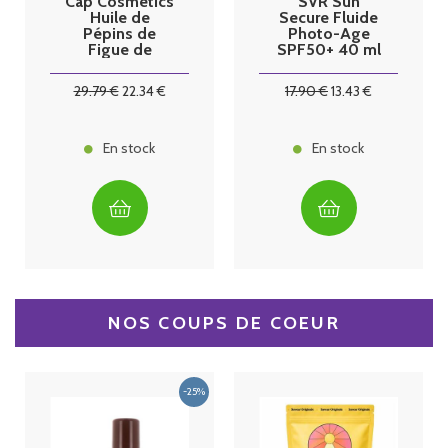
Cap Cosmetics
SVR Sun
Huile de
Secure Fluide
Pépins de
Photo-Age
Figue de
SPF50+ 40 ml
Barbarie Bio 15
ml
29
.79
€
22
.34
€
17
.90
€
13
.43
€
En stock
En stock
NOS COUPS DE COEUR