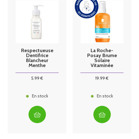
Respectueuse
La Roche-
Dentifrice
Posay Brume
Blancheur
Solaire
Menthe
Vitaminée
Fraîche 80ml
Anthelios
UVAir SPF30+
5
.99
€
19
.99
€
200ml
En stock
En stock