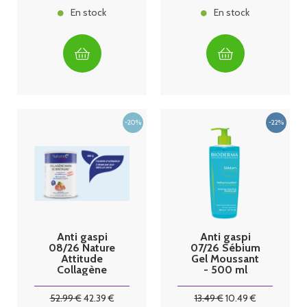
En stock
En stock
Anti gaspi
Anti gaspi
08/26 Nature
07/26 Sébium
Attitude
Gel Moussant
Collagène
- 500 ml
Marin de
Bioderma
bretagne 450
52
.99
€
42
.39
€
13
.49
€
10
.49
€
G