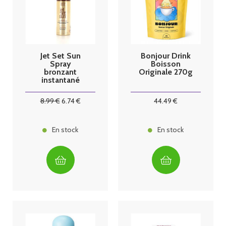
Jet Set Sun
Bonjour Drink
Spray
Boisson
bronzant
Originale 270g
instantané
50ml
8
.99
€
6
.74
€
44
.49
€
En stock
En stock