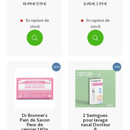
15
.99
€
11
.19
€
5
.70
€
3
.99
€
En rupture de
En rupture de
stock
stock
Dr Bronner's
2 Seringues
Pain de Savon
pour lavage
fleur de
nasal Docteur
cerisier 140g
B