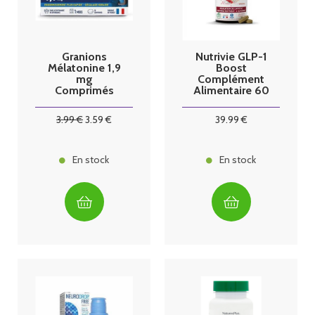
Granions
Nutrivie GLP-1
Mélatonine 1,9
Boost
mg
Complément
Comprimés
Alimentaire 60
Boîte de 30
gélules
3
.99
€
3
.59
€
39
.99
€
En stock
En stock