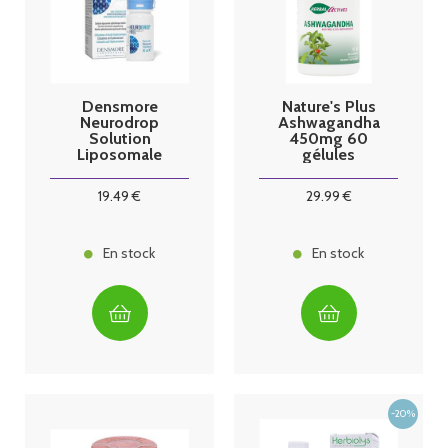
Densmore
Nature's Plus
Neurodrop
Ashwagandha
Solution
450mg 60
Liposomale
gélules
Ophtalmique
Stérile 10ml
19
.49
€
29
.99
€
En stock
En stock