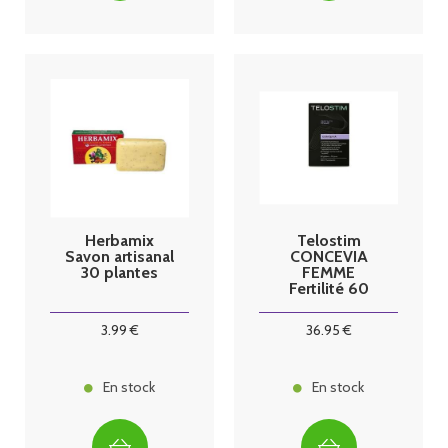
Herbamix
Telostim
Savon artisanal
CONCEVIA
30 plantes
FEMME
Fertilité 60
gélules
3
.99
€
36
.95
€
En stock
En stock