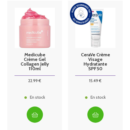
Medicube
CeraVe Crème
Crème Gel
Visage
Collagen Jelly
Hydratante
110ml
SPF50
22
.99
€
15
.49
€
En stock
En stock