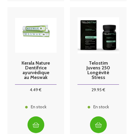
Kerala Nature
Telostim
Dentifrice
Juvens 250
ayurvédique
Longévité
au Meswak
Stress
menthe
oxydatif 56
gélules
4
.49
€
29
.95
€
En stock
En stock