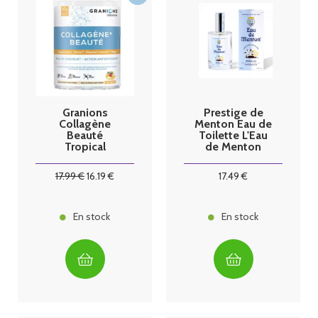
Granions
Prestige de
Collagène
Menton Eau de
Beauté
Toilette L'Eau
Tropical
de Menton
Absolue 50ml
17
.99
€
16
.19
€
17
.49
€
En stock
En stock