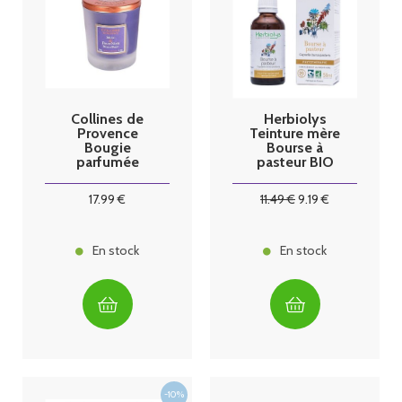
Collines de
Herbiolys
Provence
Teinture mère
Bougie
Bourse à
parfumée
pasteur BIO
Musc & Fruit
50mL
Noir
17
.99
€
11
.49
€
9
.19
€
En stock
En stock