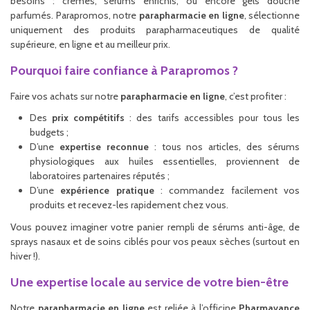
besoins : crèmes, sérums enrichis, ou encore gels douche
parfumés. Parapromos, notre
parapharmacie en ligne
, sélectionne
uniquement des produits parapharmaceutiques de qualité
supérieure, en ligne et au meilleur prix.
Pourquoi faire confiance à Parapromos ?
Faire vos achats sur notre
parapharmacie en ligne
, c’est profiter :
Des
prix compétitifs
: des tarifs accessibles pour tous les
budgets ;
D’une
expertise reconnue
: tous nos articles, des sérums
physiologiques aux huiles essentielles, proviennent de
laboratoires partenaires réputés ;
D’une
expérience pratique
: commandez facilement vos
produits et recevez-les rapidement chez vous.
Vous pouvez imaginer votre panier rempli de sérums anti-âge, de
sprays nasaux et de soins ciblés pour vos peaux sèches (surtout en
hiver !).
Une expertise locale au service de votre bien-être
Notre
parapharmacie en ligne
est reliée à l’officine
Pharmavance