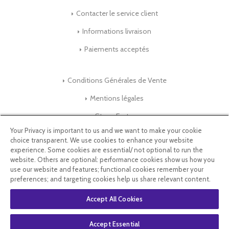
Contacter le service client
Informations livraison
Paiements acceptés
Conditions Générales de Vente
Mentions légales
Store-Factory
Your Privacy is important to us and we want to make your cookie
choice transparent. We use cookies to enhance your website
Qui Sommes nous ?
experience. Some cookies are essential/ not optional to run the
website. Others are optional: performance cookies show us how you
Parrainage
use our website and features; functional cookies remember your
preferences; and targeting cookies help us share relevant content.
Blog & Conseils
Accept All Cookies
Select Language
▼
Accept Essential