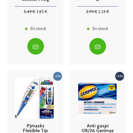
5
.49
€
3
.85
€
2
.99
€
2
.24
€
En stock
En stock
Pjmasks
Anti gaspi
Flexible Tip
08/26 Gerimax