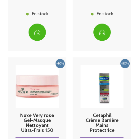
En stock
En stock
Nuxe Very rose
Cetaphil
Gel-Masque
Crème Barrière
Nettoyant
Mains
Ultra-Frais 150
Protectrice
ml
Jour 50 ml