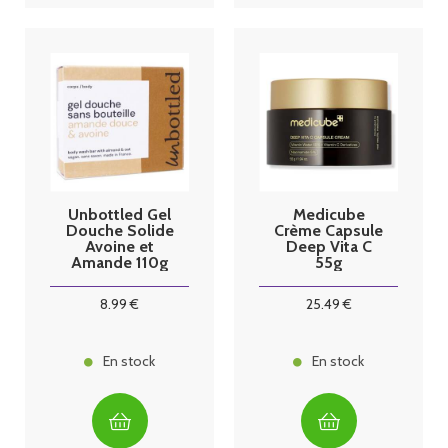
Unbottled Gel
Medicube
Douche Solide
Crème Capsule
Avoine et
Deep Vita C
Amande 110g
55g
8
.99
€
25
.49
€
En stock
En stock