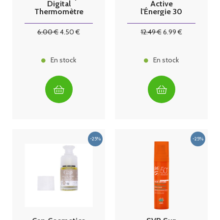
Digital
Active
Thermomètre
l'Énergie 30
comprimés
6
.00
€
4
.50
€
12
.49
€
6
.99
€
En stock
En stock