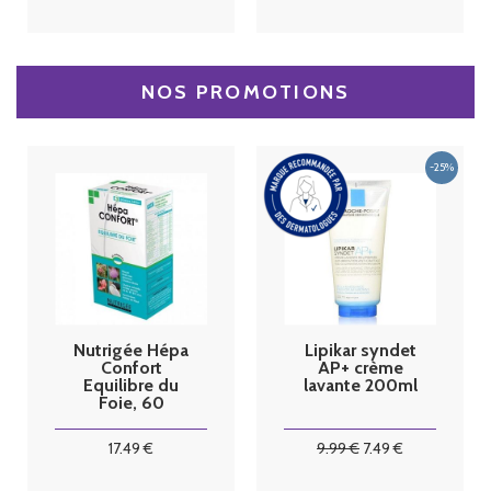
NOS PROMOTIONS
Nutrigée Hépa
Lipikar syndet
Confort
AP+ crème
Equilibre du
lavante 200ml
Foie, 60
comprimés
17
.49
€
9
.99
€
7
.49
€