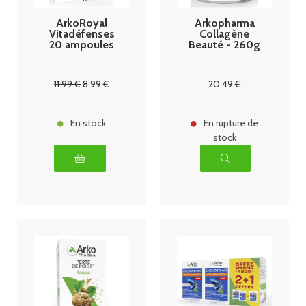
ArkoRoyal
Arkopharma
Vitadéfenses
Collagène
20 ampoules
Beauté - 260g
11
.99
€
8
.99
€
20
.49
€
En stock
En rupture de
stock