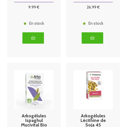
9
.99
€
26
.99
€
En stock
En stock
Arkogélules
Arkogélules
Ispaghul
Lécithine de
Mucivital Bio
Soja 45