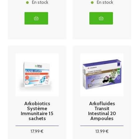
En stock
En stock
Arkobiotics
Arkofluides
Système
Transit
Immunitaire 15
Intestinal 20
sachets
Ampoules
17
.99
€
13
.99
€