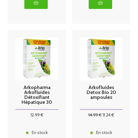
Arkopharma
Arkofluides
Arkofluides
Detox Bio 20
Détoxifiant
ampoules
Hépatique 30
Ampoules
12
.99
€
14
.99
€
11
.24
€
En stock
En stock