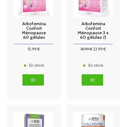
Arkofemina
Arkofemina
Confort
Confort
Ménopause
Ménopause 3 x
60 gélules
60 gélules (1
mois offert)
15
.99
€
31
.99
€
23
.99
€
En stock
En stock