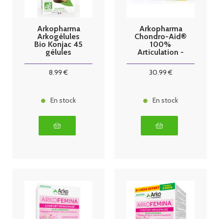
Arkopharma
Arkopharma
Arkogélules
Chondro-Aid®
Bio Konjac 45
100%
gélules
Articulation -
60 gélules x3
8
.99
€
30
.99
€
En stock
En stock