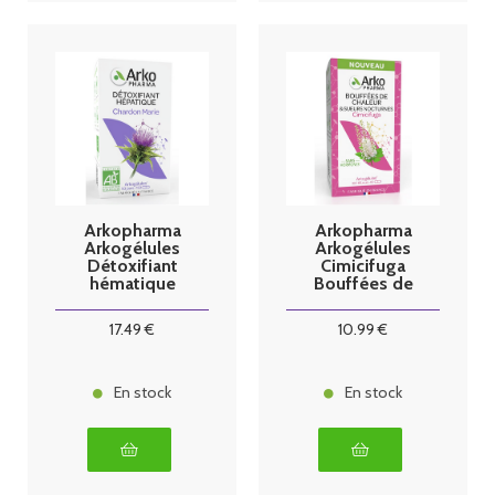
Arkopharma
Arkopharma
Arkogélules
Arkogélules
Détoxifiant
Cimicifuga
hématique
Bouffées de
Chardon Marie
Chaleur 60
150 gélules
gélules
17
.49
€
10
.99
€
En stock
En stock