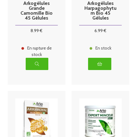
Arkogélules
Arkogélules
Grande
Harpagophytu
Camomille Bio
m Bio 45
45 Gélules
Gélules
8
.99
€
6
.99
€
En rupture de
En stock
stock