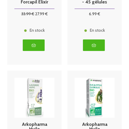
Forcapil Élixir
- 45 gélules
Croissance 50
ml
33
.99
€
27
.99
€
6
.99
€
En stock
En stock
Arkopharma
Arkopharma
Huile
Huile