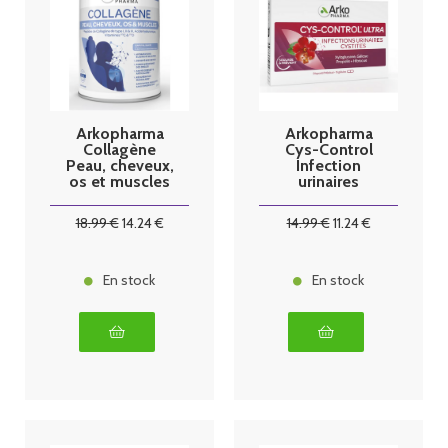
Arkopharma
Arkopharma
Collagène
Cys-Control
Peau, cheveux,
Infection
os et muscles
urinaires
260g
cystites 15
gélules
18
.99
€
14
.24
€
14
.99
€
11
.24
€
En stock
En stock