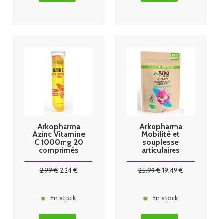
Arkopharma
Arkopharma
Azinc Vitamine
Mobilité et
C 1000mg 20
souplesse
comprimés
articulaires
effervescents
Harpagophytu
m 270 gélules
2
.99
€
2
.24
€
25
.99
€
19
.49
€
En stock
En stock