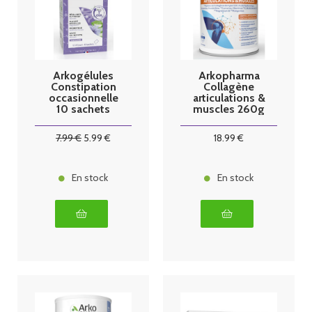
Arkogélules
Arkopharma
Constipation
Collagène
occasionnelle
articulations &
10 sachets
muscles 260g
7
.99
€
5
.99
€
18
.99
€
En stock
En stock