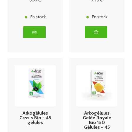
8
.99
€
9
.99
€
En stock
En stock
Arkogélules
Arkogélules
Cassis Bio - 45
Gelée Royale
gélules
Bio 150
Gélules - 45
gélules