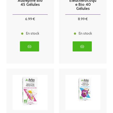
Aubépine Bio
Eleuthérocoqu
45 Gélules
e Bio 40
Gélules
6
.99
€
8
.99
€
En stock
En stock