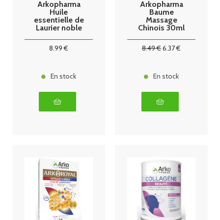
Arkopharma
Arkopharma
Huile
Baume
essentielle de
Massage
Laurier noble
Chinois 30ml
BIO 10ml
8
.99
€
8
.49
€
6
.37
€
En stock
En stock