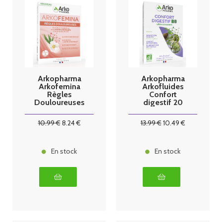
Arkopharma
Arkopharma
Arkofemina
Arkofluides
Règles
Confort
Douloureuses
digestif 20
30 comprimés
ampoules
10
.99
€
8
.24
€
13
.99
€
10
.49
€
En stock
En stock