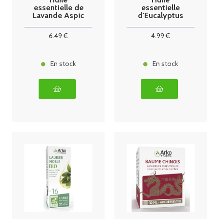
essentielle de
essentielle
Lavande Aspic
d'Eucalyptus
BIO 10ml
Globulus BIO
10ml
6
.49
€
4
.99
€
En stock
En stock