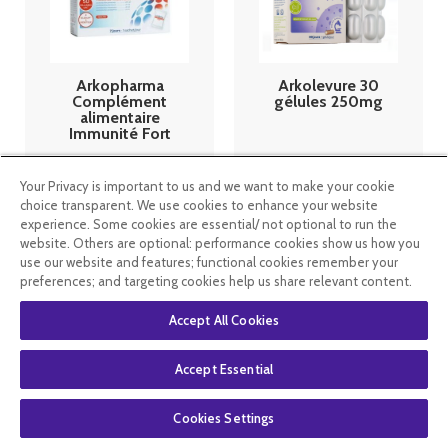
Arkopharma
Arkolevure 30
Complément
gélules 250mg
alimentaire
Immunité Fort
7 sachets
11
.99
€
7
.99
€
Your Privacy is important to us and we want to make your cookie
choice transparent. We use cookies to enhance your website
experience. Some cookies are essential/ not optional to run the
En stock
En stock
website. Others are optional: performance cookies show us how you
use our website and features; functional cookies remember your
preferences; and targeting cookies help us share relevant content.
Accept All Cookies
Accept Essential
Cookies Settings