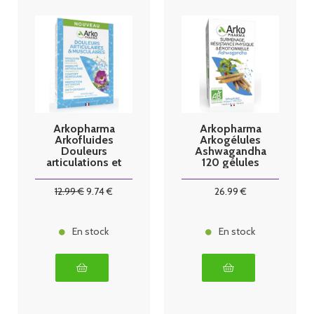
Arkopharma
Arkopharma
Arkofluides
Arkogélules
Douleurs
Ashwagandha
articulations et
120 gélules
musculaires 20
ampoules
12
.99
€
9
.74
€
26
.99
€
En stock
En stock