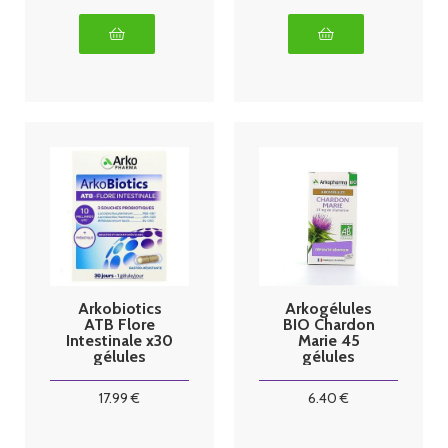
Arkobiotics
Arkogélules
ATB Flore
BIO Chardon
Intestinale x30
Marie 45
gélules
gélules
Arkopharma
17
.99
€
6
.40
€