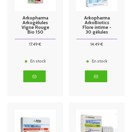
Arkopharma
Arkopharma
Arkogélules
ArkoBiotics
Vigne Rouge
Flore intime -
Bio 150
30 gélules
Gélules + 45
Gélules
17
.49
€
14
.49
€
Offertes
En stock
En stock