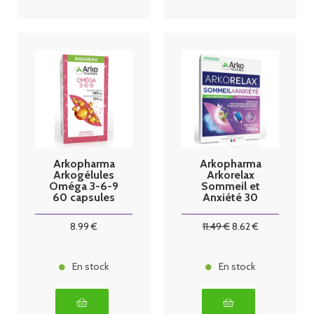
Arkopharma
Arkopharma
Arkogélules
Arkorelax
Oméga 3-6-9
Sommeil et
60 capsules
Anxiété 30
comprimés
8
.99
€
11
.49
€
8
.62
€
En stock
En stock