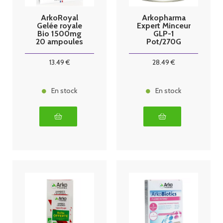
ArkoRoyal
Arkopharma
Gelée royale
Expert Minceur
Bio 1500mg
GLP-1
20 ampoules
Pot/270G
13
.49
€
28
.49
€
En stock
En stock